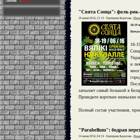
Любви"
-
2201
"Свята Сонца": фолк-рок-
16 июня 2016, 22:13 - Екатерина Борисова -
Прок
18-19 
Начало
18-1
Сонц
Укра
и лю
мног
горо
Посл
запылает самый большой в Бела
Проведите короткие июньские н
Полный состав участников, про
"Parabellum": бодрая пере
14 июня 2016, 04:24 - Екатерина Борисова -
Прок