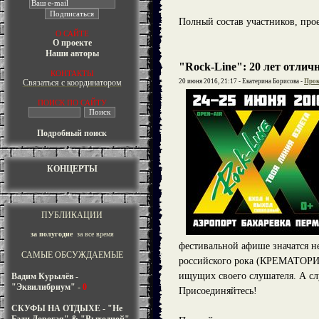
Полный состав участников, про
О САЙТЕ
О проекте
Наши авторы
"Rock-Line": 20 лет отли
КОНТАКТЫ
Связаться с координатором
20 июня 2016, 21:17 - Екатерина Борисова -
Прок
ПОИСК ПО САЙТУ
Подробный поиск
КОНЦЕРТЫ
ПУБЛИКАЦИИ
за полугодие
за все время
фестивальной афише значатся не
САМЫЕ ОБСУЖДАЕМЫЕ
российского рока (КРЕМАТОРИ
ищущих своего слушателя. А сл
Вадим Курылёв -
"Эквилибриум"
-
0
Присоединяйтесь!
СКУФЫ НА ОТДЫХЕ - "Не