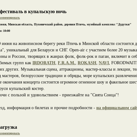
фестиваль в купальскую ночь
омментировать
июня, Минская область, Пуховичский район, деревня Птичь, музейный комплекс "Дудутки"
: 10:00
9 июня на живописном берегу реки Птичь в Минской области состоится 
а", уникальный для Беларуси и СНГ. Open-air с участием более 20 музык
ины и России, творящих в жанрах фолк, фолк-рок и паган, включит в се
бимых групп как
IRDORATH
,
F.R.A.M.
,
ROKASH
,
NAVI
, FORODWAIT
их других. Музыкальная сцена, аттракционы, мастер-классы и лекции, те
д мастеров, белорусские традиции и обряды, море купальских развлечений
е окончания концерта состоится огромное огненное шоу и факельное шеств
руси купальский костер.
очи с пользой и удовольствием - приезжайте на "Свята Сонца"!
езд, информация о билетах и прочие подробности -
на официальном сай
загрузка
омментировать