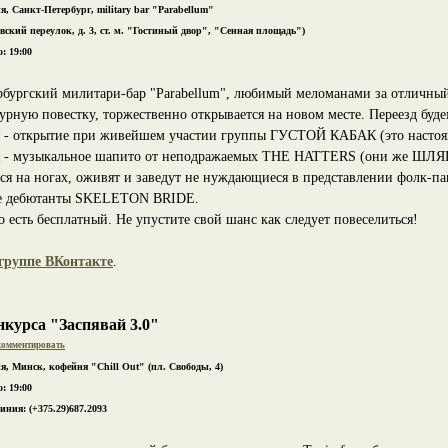
я, Санкт-Петербург, military bar "Parabellum"
вский переулок, д. 3, ст. м. "Гостиный двор", "Сенная площадь")
: 19:00
рбургский милитари-бар "Parabellum", любимый меломанами за отличный
турную повестку, торжественно открывается на новом месте. Переезд буде
 - открытие при живейшем участии группы ГУСТОЙ КАБАК (это настоящ
 - музыкальное шапито от неподражаемых THE HATTERS (они же ШЛЯП
лся на ногах, оживят и заведут не нуждающиеся в представлении фол
е дебютанты SKELETON BRIDE.
о есть бесплатный. Не упустите свой шанс как следует повеселиться!
группе ВКонтакте
.
курса "Заспявай 3.0"
омментировать
я, Минск, кофейня "Chill Out" (пл. Свободы, 4)
: 19:00
ния: (+375.29)687.2093