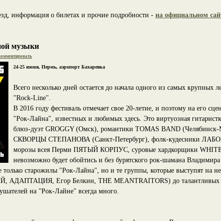
езд, информация о билетах и прочие подробности -
на официальном сай
чной музыки
омментировать
24-25 июня, Пермь, аэропорт Бахаревка
Всего несколько дней остается до начала одного из самых крупных л
"Rock-Line".
В 2016 году фестиваль отмечает свое 20-летие, и поэтому на его сц
"Рок-Лайна", известных и любимых здесь. Это виртуозная гитарист
блюз-дуэт GROGGY (Омск), романтики TOMAS BAND (Челябинск-Мо
СКВОРЦЫ СТЕПАНОВА (Санкт-Петербург), фолк-кудесники ЛАБО
морозы всея Перми ПЯТЫЙ КОРПУС, суровые хардкорщики WHITE 
невозможно будет обойтись и без бурятского рок-шамана Владимира 
 только старожилы "Рок-Лайна", но и те группы, которые выступят на не
Й, АДАПТАЦИЯ, Егор Белкин, THE MEANTRAITORS) до талантливых м
ушателей на "Рок-Лайне" всегда много.