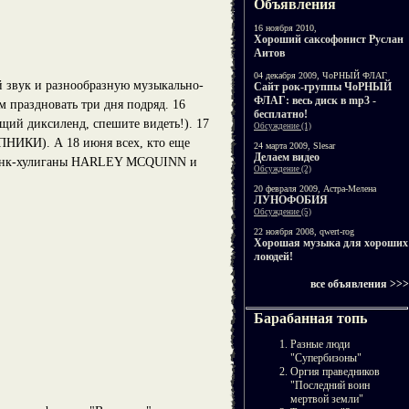
Объявления
16 ноября 2010,
Хороший саксофонист Руслан
Аитов
04 декабря 2009, ЧоРНЫЙ ФЛАГ
 звук и разнообразную музыкально-
Cайт рок-группы ЧоРНЫЙ
ФЛАГ: весь диск в mp3 -
м праздновать три дня подряд. 16
бесплатно!
ий диксиленд, спешите видеть!). 17
Обсуждение (1)
НИКИ). А 18 июня всех, кто еще
24 марта 2009, Slesar
Делаем видео
к-панк-хулиганы HARLEY MCQUINN и
Обсуждение (2)
20 февраля 2009, Астра-Мелена
ЛУНОФОБИЯ
Обсуждение (5)
22 ноября 2008, qwert-rog
Хорошая музыка для хороших
лоюдей!
все объявления >>>
Барабанная топь
Разные люди
"Супербизоны"
Оргия праведников
"Последний воин
мертвой земли"