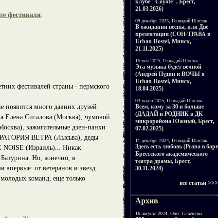
клубе "Coyote", Брест,
21.03.2026)
те фестиваля
.
09 декабря 2025, Геннадий Шостак
В ожидании весны, или Две
презентации (СОН-ТРАВА в
Urban Hostel, Минск,
21.11.2025)
15 мая 2025, Геннадий Шостак
Эта музыка будет вечной
(Андрей Пудин и ВОЧЫ в
Urban Hostel, Минск,
етних фестивалей страны - пермского
18.04.2025)
03 марта 2025, Геннадий Шостак
Всем, кому за 30 и больше
ене появится много давних друзей
(ДАДАЙ и РОДНИК в ДК
ка Елена Сигалова (Москва), чумовой
микрорайона Южный, Брест,
сква), зажигательные дзен-панки
07.02.2025)
РАТОРИЯ ВЕТРА (Лысьва), деды
11 декабря 2024, Геннадий Шостак
Здесь есть любовь (Prana в баре
NOISE (Израиль)... Никак
Брестского академического
Батурина. Но, конечно, в
театра драмы, Брест,
м впервые: от ветеранов и звезд
30.11.2024)
олодых команд, еще только
все статьи >>>
Архив
16 августа 2024, Олег Гальченко