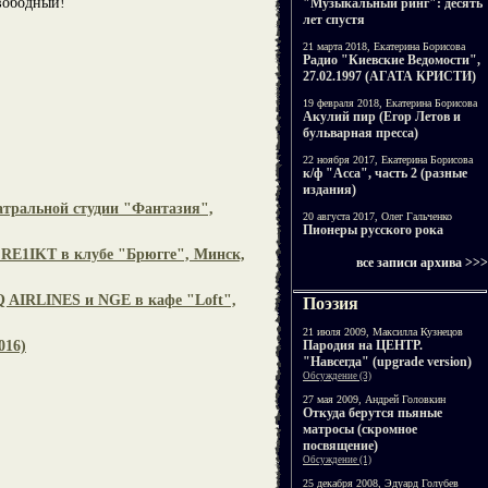
свободный!
"Музыкальный ринг": десять
лет спустя
21 марта 2018, Екатерина Борисова
Радио "Киевские Ведомости",
27.02.1997 (АГАТА КРИСТИ)
19 февраля 2018, Екатерина Борисова
Акулий пир (Егор Летов и
бульварная пресса)
22 ноября 2017, Екатерина Борисова
к/ф "Асса", часть 2 (разные
издания)
атральной студии "Фантазия",
20 августа 2017, Олег Гальченко
Пионеры русского рока
 RE1IKT в клубе "Брюгге", Минск,
все записи архива >>>
 AIRLINES и NGE в кафе "Loft",
Поэзия
21 июля 2009, Максилла Кузнецов
Пародия на ЦЕНТР.
016)
"Навсегда" (upgrade version)
Обсуждение (3)
27 мая 2009, Андрей Головкин
Откуда берутся пьяные
матросы (скромное
посвящение)
Обсуждение (1)
25 декабря 2008, Эдуард Голубев