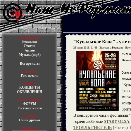
МАТЕРИАЛЫ
"Купальскае Кола" - уже в
Рецензии
Статьи
23 июня 2016, 01:46 - Екатерина Борисова -
Прок
Архив
25-26 
Музыка(mp3)
Начало
Все артисты
В РИФМУ
Уже 
Рок-поэзия
межд
СЕРВИС
"Куп
КОНЦЕРТЫ
фолк
ОБЪЯВЛЕНИЯ
множ
ВАШЕ МНЕНИЕ
конц
ФОРУМ
Гостевая книга
Зрит
В концертной части фестиваля "
ССЫЛКИ
Наши друзья
горячо любимые
STARY OLSA
ТРОЛЛЬ ГНЕТ ЕЛЬ
(Россия). 
НОВОСТИ