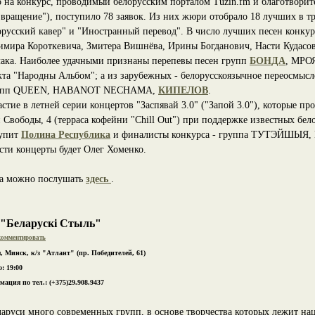
о на конкурс, проводимый белорусским порталом Tuzin.fm и благотвори
звращение"), поступило 78 заявок. Из них жюри отобрало 18 лучших в т
орусский кавер" и "Иностранный перевод". В число лучших песен конку
имира Короткевича, Змитера Вишнёва, Ирины Богданович, Насти Кудасов
ака. Наиболее удачными признаны перепевы песен групп
БОНДА
, МРО
кта "Народны Альбом"; а из зарубежных - белорусскоязычное переосмысл
 групп QUEEN, HABANOT NECHAMA,
КИПЕЛОВ
.
тие в летней серии концертов "Заспявай 3.0" ("Запой 3.0"), которые про
 Свободы, 4 (терраса кофейни "Chill Out") при поддержке известных бе
тупит
Полина Республика
и финалисты конкурса - группа ТУТЭЙШЫЯ, 
ти концерты будет Олег Хоменко.
са можно послушать
здесь
.
 "Беларускі Стыль"
омментировать
, Минск, к/з "Атлант" (пр. Победителей, 61)
: 19:00
ация по тел.: (+375)29.908.9437
ларуси много современных групп, в основе творчества которых лежит на