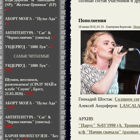
Бзди Дорогая" & "Выходной"
Полный состав участников и др
(SP); "Желтые Ценники" (EP)
-
0
АБОРТ МОЗГА - "Пульс Ада"
Пополнения
-
0
18 июня 2016, 01:31 - Екатерина Борисова -
Прок
АНТИТЕНТУРА - "Cat" &
"Черносливчик" (синглы)
-
0
УНДЕРВУД - "1000 Лун"
-
0
САМЫЕ ЧИТАЕМЫЕ
УНДЕРВУД - "1000 Лун"
-
2792
Шумим, веселимся,
развлекаемся! (СРАЗУ МАЙ в
клубе "Coyote", Брест,
21.03.2026)
-
2791
Геннадий Шостак:
Солнцем сог
АБОРТ МОЗГА - "Пульс Ада"
Алексей Анциферов:
LASCALA: 
-
2773
АНТИТЕНТУРА - "Cat" &
АРХИВ:
"Черносливчик" (синглы)
-
"Парус" №03'1990 (А. Трои
2468
к/ф "Начни сначала" (разные 
БАРОН МЮНХГАУЗЕН - "Без