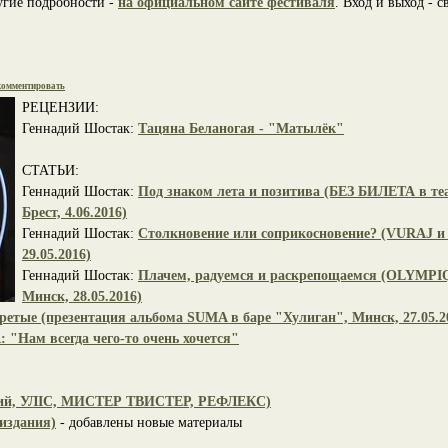
угие подробности -
на официальном сайте фестиваля
. Вход и выход - 
омментировать
РЕЦЕНЗИИ:
Геннадий Шостак:
Тацяна Беланогая - "Матылёк"
СТАТЬИ:
Геннадий Шостак:
Под знаком лета и позитива (БЕЗ БИЛЕТА в те
Брест, 4.06.2016)
Геннадий Шостак:
Столкновение или соприкосновение? (VURAJ и
29.05.2016)
Геннадий Шостак:
Плачем, радуемся и раскрепощаемся (OLYMPIQ
Минск, 28.05.2016)
ретые (презентация альбома SUMA в баре "Хулиган", Минск, 27.05.2
"Нам всегда чего-то очень хочется"
цкий, УЛІС, МИСТЕР ТВИСТЕР, РЕФЛЕКС)
издания)
- добавлены новые материалы