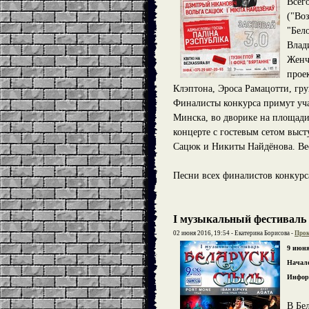
Всег
("Во
"Бел
Влад
Женч
прое
Клэптона, Эроса Рамацотти,
Финалисты конкурса примут учас
Минска, во дворике на площади
концерте с гостевым сетом выс
Сацюк и Никиты Найдёнова. Вес
Песни всех финалистов конкур
І музыкальный фестиваль
02 июня 2016, 19:54 - Екатерина Борисова -
Прок
9 июня
Начало
Информ
В Бе