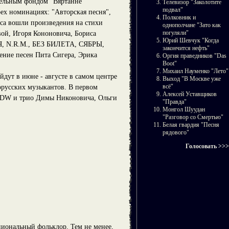
тельным фондом "Вяртанне"
Телевизор "Заколотите
подвал"
рех номинациях: "Авторская песня",
Полковник и
рса вошли произведения на стихи
однополчане "Зато как
погуляли"
ой, Игоря Кононовича, Бориса
Юрий Шевчук "Когда
Я, N.R.M., БЕЗ БИЛЕТА, СЯБРЫ,
закончится нефть"
ение песен Пита Сигера, Эрика
Оргия праведников "Das
Boot"
Михаил Науменко "Лето"
йдут в июне - августе в самом центре
Выход "В Москве уже
всё"
лорусских музыкантов. В первом
Алексей Уставщиков
DW и трио Димы Никоновича, Ольги
"Правда"
Монгол Шуудан
"Разговор со Смертью"
Белая гвардия "Песня
рядового"
Голосовать >>>
циональный фольклор. Тем не менее,