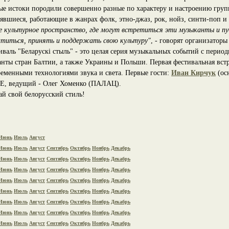
ые истоки породили совершенно разные по характеру и настроению групп
оявшиеся, работающие в жанрах фолк, этно-джаз, рок, нойз, синти-поп и
е культурное пространство, где могут встретиться эти музыканты и публ
атиться, принять и поддержать свою культуру"
, - говорят организаторы
иваль "Беларускі стыль" - это целая серия музыкальных событий с период
анты стран Балтии, а также Украины и Польши. Первая фестивальная вст
ременными технологиями звука и света. Первые гости:
Иван Кирчук
(ос
, ведущий - Олег Хоменко (ПАЛАЦ).
ай свой белорусский стиль!
Июнь
Июль
Август
Июнь
Июль
Август
Сентябрь
Октябрь
Ноябрь
Декабрь
Июнь
Июль
Август
Сентябрь
Октябрь
Ноябрь
Декабрь
Июнь
Июль
Август
Сентябрь
Октябрь
Ноябрь
Декабрь
Июнь
Июль
Август
Сентябрь
Октябрь
Ноябрь
Декабрь
Июнь
Июль
Август
Сентябрь
Октябрь
Ноябрь
Декабрь
Июнь
Июль
Август
Сентябрь
Октябрь
Ноябрь
Декабрь
Июнь
Июль
Август
Сентябрь
Октябрь
Ноябрь
Декабрь
Июнь
Июль
Август
Сентябрь
Октябрь
Ноябрь
Декабрь