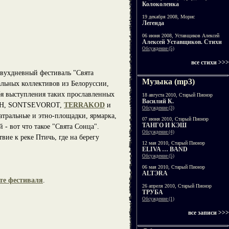
Колоколенка
19 декабря 2008, Морис
Легенда
06 июня 2008, Уставщиков Алексей
Алексей Уставщиков. Стихи
Обсуждение (5)
все стихи >>>
двухдневный фестиваль "Свята
Музыка (mp3)
альных коллективов из Белоруссии,
бя выступления таких прославленных
18 августа 2010, Старый Пионэр
Василий К.
H, SONTSEVOROT,
TERRAKOD
и
Обсуждение (3)
атральные и этно-площадки, ярмарка,
07 июня 2010, Старый Пионэр
ТАНГО И КЭШ
 - вот что такое "Свята Сонца".
Обсуждение (4)
ие к реке Птичь, где на берегу
12 мая 2010, Старый Пионэр
ELIVA … BAND
Обсуждение (5)
06 мая 2010, Старый Пионэр
ALTЭRA
те фестиваля
.
26 апреля 2010, Старый Пионэр
ТРУБА
Обсуждение (1)
все записи >>>