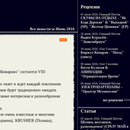
Рецензии
01 июля 2026, Геннадий Шостак
СКУФЫ НА ОТДЫХЕ - "Не
Бзди Дорогая" & "Выходной"
(SP); "Желтые Ценники" (EP)
Все новости за Июнь 2016
26 июня 2026, Геннадий Шостак
Вадим Курылёв -
"Эквилибриум"
18 июня 2026, Олег Гальченко
Кирилл Комаров - "Поезд"
(сингл)
09 июня 2026, Олег Гальченко
Костя Кулясов &
Комарово" состоится VIII
АНИМАЦИЯ -
"Отрицательное Время"
его знает и ждет каждый поклонник
06 июня 2026, Геннадий Шостак
ЭЛЕКТРОПАРТИЗАНЫ –
иков будет традиционно ожидать
"Оркестр Меланхолия"
также интересная и разнообразная
все рецензии >>>
е.
Статьи
сле очень известные и многими
02 апреля 2026, Геннадий Шостак
раина), KRUSHER (Польша),
Шумим, веселимся,
развлекаемся! (СРАЗУ МАЙ в