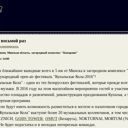
 восьмой раз
омментировать
июня, Минская область, загородный комплекс "Комарово"
: 14:00
в ближайшие выходные всего в 5 км от Минска в загородном комплексе "
ународный open-air фестиваль "Купальскае Кола-2016"!
альскае Кола" - один из тех белорусских фестивалей, которые прежде вс
-музыки. В 2016 году на этом масштабном мероприятии гостей и участн
ество площадок и развлечений, реконструкция празднования Купалья, а 
ертная программа.
ели будут иметь возможность разместиться в хостеле и палаточном городк
Купальскае Кола" выступят более 20 музыкальных коллективов, в том чи
, ZNICH,
GODS TOWER
,
OMUT
(Беларусь), NOKTURNAL MORTUM (Ук
Не будет недостатка и в молодых интересных командах.