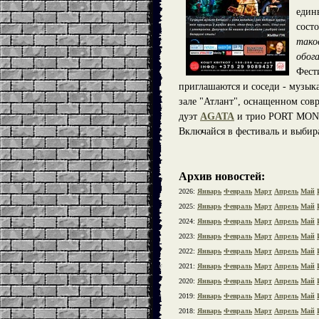
един
сост
тако
обог
Фест
приглашаются и соседи - музык
зале "Атлант", оснащенном сов
дуэт
AGATA
и трио PORT MONE
Включайся в фестиваль и выбир
Архив новостей:
2026:
Январь
Февраль
Март
Апрель
Май
2025:
Январь
Февраль
Март
Апрель
Май
2024:
Январь
Февраль
Март
Апрель
Май
2023:
Январь
Февраль
Март
Апрель
Май
2022:
Январь
Февраль
Март
Апрель
Май
2021:
Январь
Февраль
Март
Апрель
Май
2020:
Январь
Февраль
Март
Апрель
Май
2019:
Январь
Февраль
Март
Апрель
Май
2018:
Январь
Февраль
Март
Апрель
Май