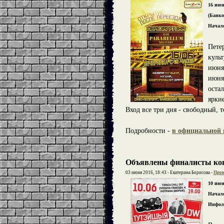
16 июн
(Банко
Начало
Пете
куль
июня
июня
оста
ярки
Вход все три дня - свободный, т
Подробности -
в официальной 
Объявлены финалисты кон
03 июня 2016, 18:43 - Екатерина Борисова -
Прок
10 июн
Начало
Инфоли