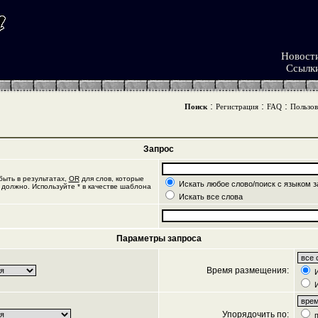
Новост
Ссылк
:
:
:
Поиск
Регистрация
FAQ
Пользов
Запрос
ыть в результатах,
OR
для слов, которые
Искать любое слово/поиск с языком з
 должно. Используйте * в качестве шаблона
Искать все слова
Параметры запроса
Время размещения:
И
И
Упорядочить по:
п