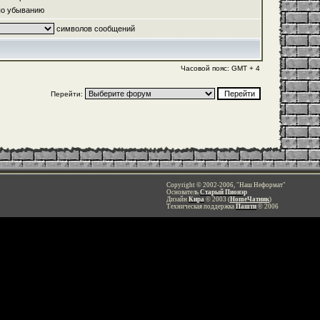
о убыванию
символов сообщений
Часовой пояс: GMT + 4
Перейти:
Copyright © 2002-2006, "Наш Неформат"
Основатель
Старый Пионэр
Дизайн
Кира
© 2003 (
HomeЧатник
)
Техническая поддержка
Пашти
© 2006