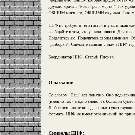
"форматную" лапшу, которая продается так же 
дружно кричат: "Рок-н-ролл мертв!" Так удо
ОБЩИМ мнением, ОБЩИМИ вкусами. Такими л
ННФ не требует от его гостей и участников ед
сообщайте о том, что узнали нового. Для тог
Поделитесь ею. Поделитесь своим мнением. Ост
"разборки". Сделайте своими силами ННФ те
Координатор ННФ, Старый Пионэр.
О названии
Со словом "Наш" все понятно. Оно подчеркивае
(именно так - в одно слово и с большой букво
Любое неприятие определенных существующих 
формата. ННФ не имеет ограничений по прин
Символы ННФ: