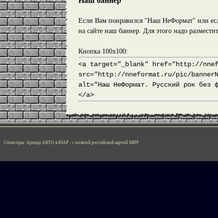
Наш баннер
Если Вам понравился "Наш НеФормат" или если
на сайте наш баннер. Для этого надо разместит
Кнопка 100х100:
<a target="_blank" href="http://nne
src="http://nneformat.ru/pic/banner
alt="Наш НеФормат. Русский рок без 
</a>
Спонсоры:
Аренда АВТО в ЮАР
- с оплатой российской картой МИР