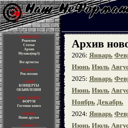
МАТЕРИАЛЫ
Архив ново
Рецензии
Статьи
Архив
Музыка(mp3)
2026:
Январь
Фев
Все артисты
Июнь
Июль
Авгу
В РИФМУ
Рок-поэзия
2025:
Январь
Фев
СЕРВИС
КОНЦЕРТЫ
Июнь
Июль
Авгу
ОБЪЯВЛЕНИЯ
ВАШЕ МНЕНИЕ
Ноябрь
Декабрь
ФОРУМ
Гостевая книга
2024:
Январь
Фев
ССЫЛКИ
Наши друзья
Июнь
Июль
Авгу
НОВОСТИ