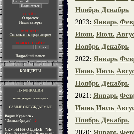
Ноябрь
Декабрь
О САЙТЕ
О проекте
2023:
Январь
Фев
Наши авторы
КОНТАКТЫ
Июнь
Июль
Авгу
Связаться с координатором
ПОИСК ПО САЙТУ
Ноябрь
Декабрь
Подробный поиск
2022:
Январь
Фев
Июнь
Июль
Авгу
КОНЦЕРТЫ
Ноябрь
Декабрь
ПУБЛИКАЦИИ
2021:
Январь
Фев
за полугодие
за все время
Июнь
Июль
Авгу
САМЫЕ ОБСУЖДАЕМЫЕ
Вадим Курылёв -
Ноябрь
Декабрь
"Эквилибриум"
-
0
СКУФЫ НА ОТДЫХЕ - "Не
2020:
Январь
Фев