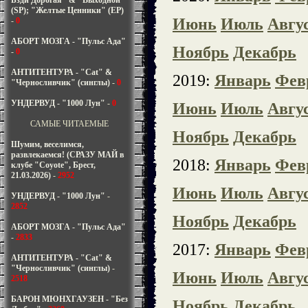
Бзди Дорогая" & "Выходной"
(SP); "Желтые Ценники" (EP)
Июнь
Июль
Авгу
-
0
АБОРТ МОЗГА - "Пульс Ада"
Ноябрь
Декабрь
-
0
АНТИТЕНТУРА - "Cat" &
2019:
Январь
Фев
"Черносливчик" (синглы)
-
0
УНДЕРВУД - "1000 Лун"
-
0
Июнь
Июль
Авгу
САМЫЕ ЧИТАЕМЫЕ
Ноябрь
Декабрь
Шумим, веселимся,
развлекаемся! (СРАЗУ МАЙ в
2018:
Январь
Фев
клубе "Coyote", Брест,
21.03.2026)
-
2952
Июнь
Июль
Авгу
УНДЕРВУД - "1000 Лун"
-
2852
Ноябрь
Декабрь
АБОРТ МОЗГА - "Пульс Ада"
-
2833
2017:
Январь
Фев
АНТИТЕНТУРА - "Cat" &
"Черносливчик" (синглы)
-
Июнь
Июль
Авгу
2518
БАРОН МЮНХГАУЗЕН - "Без
Ноябрь
Декабрь