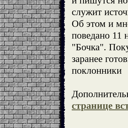
и пишутся но
служит источ
Об этом и мн
поведано 11 
"Бочка". Пок
заранее гото
поклонники
Дополнительн
странице вс