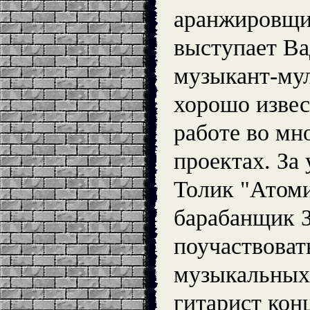
аранжировщи
выступает В
музыкант-мул
хорошо изве
работе во мн
проектах. За 
Толик "Атом
барабанщик
поучаствоват
музыкальных 
гитарист конц