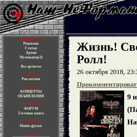
МАТЕРИАЛЫ
Жизнь! Сво
Рецензии
Статьи
Архив
Ролл!
Музыка(mp3)
Все артисты
26 октября 2018, 23:
В РИФМУ
Рок-поэзия
Прокомментироват
СЕРВИС
КОНЦЕРТЫ
9 
ОБЪЯВЛЕНИЯ
ВАШЕ МНЕНИЕ
(П
ФОРУМ
Гостевая книга
На
ССЫЛКИ
Наши друзья
НОВОСТИ