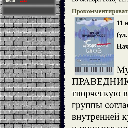
Любви"
-
2233
Прокомментироват
11 
(ул
Нач
Му
ПРАВЕДНИКО
творческую в
группы согла
внутренней к