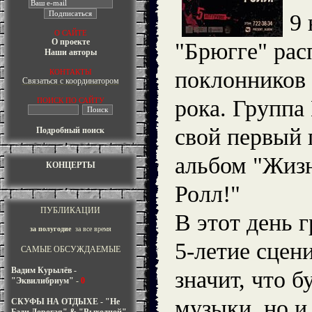
9 
О САЙТЕ
О проекте
"Брюгге" рас
Наши авторы
поклонников 
КОНТАКТЫ
Связаться с координатором
рока. Групп
ПОИСК ПО САЙТУ
свой первый
Подробный поиск
альбом "Жизн
КОНЦЕРТЫ
Ролл!"
ПУБЛИКАЦИИ
В этот день 
за полугодие
за все время
5-летие сцен
САМЫЕ ОБСУЖДАЕМЫЕ
Вадим Курылёв -
значит, что б
"Эквилибриум"
-
0
музыки, но и
СКУФЫ НА ОТДЫХЕ - "Не