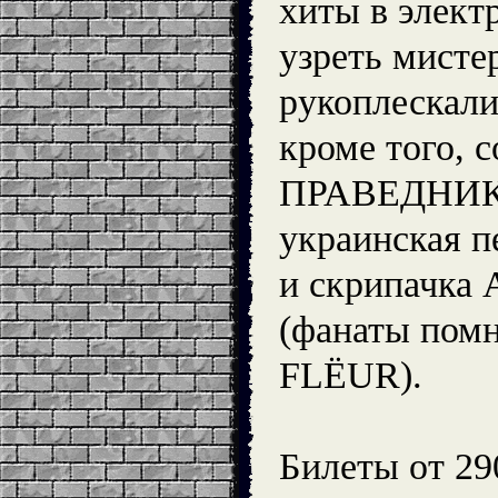
хиты в элект
узреть мисте
рукоплескали
кроме того,
ПРАВЕДНИК
украинская п
и скрипачка 
(фанаты помн
FLЁUR).
Билеты от 29