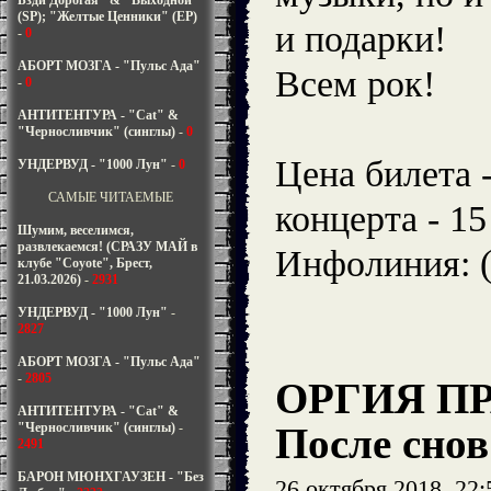
Бзди Дорогая" & "Выходной"
(SP); "Желтые Ценники" (EP)
и подарки!
-
0
АБОРТ МОЗГА - "Пульс Ада"
Всем рок!
-
0
АНТИТЕНТУРА - "Cat" &
"Черносливчик" (синглы)
-
0
Цена билета 
УНДЕРВУД - "1000 Лун"
-
0
САМЫЕ ЧИТАЕМЫЕ
концерта - 1
Шумим, веселимся,
развлекаемся! (СРАЗУ МАЙ в
Инфолиния: (
клубе "Coyote", Брест,
21.03.2026)
-
2931
УНДЕРВУД - "1000 Лун"
-
2827
АБОРТ МОЗГА - "Пульс Ада"
-
2805
ОРГИЯ П
АНТИТЕНТУРА - "Cat" &
"Черносливчик" (синглы)
-
После снов
2491
БАРОН МЮНХГАУЗЕН - "Без
26 октября 2018, 22: