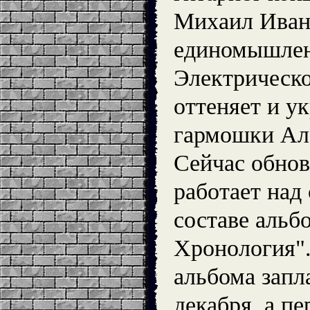
Михаил Иван
единомышлен
Электрическо
оттеняет и у
гармошки Ал
Сейчас обн
работает над
составе аль
Хронология".
альбома запл
декабря, а п