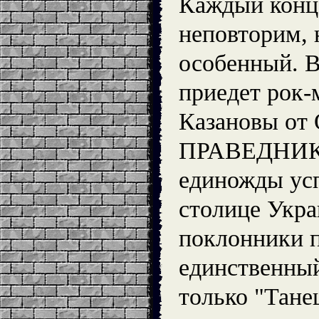
Каждый конц
неповторим, 
особенный. В
приедет рок-
Казановы от
ПРАВЕДНИКО
единожды ус
столице Укра
поклонники 
единственны
только "Тане