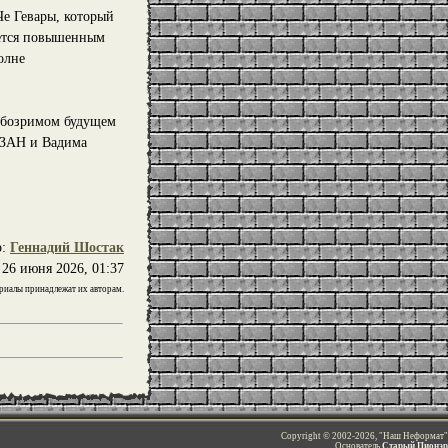
Че Гевары, который
ается повышенным
олне
в обозримом будущем
ИЗАН и Вадима
р:
Геннадий Шостак
26 июня 2026, 01:37
иалы принадлежат их авторам.
Copyright © 2002-2026, "Наш Неформат"
Основатель
Старый Пионэр