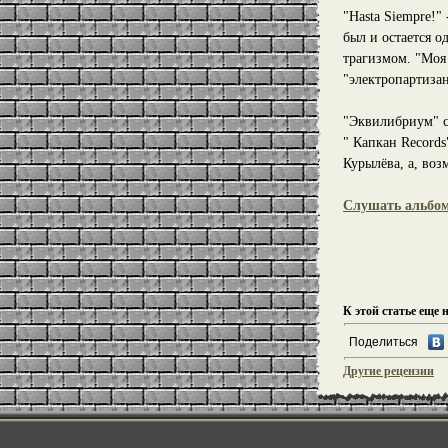
"Hasta Siempre!"
был и остается 
трагизмом. "Моя
"электропартиза
"Эквилибриум" се
" Капкан Record
Курылёва, а, воз
Слушать альбо
К этой статье еще 
Поделиться
Другие рецензии