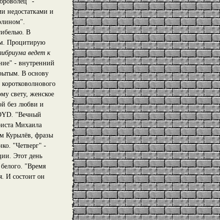
броволец" -
ми недостатками и
рлином".
гибелью. В
ом. Процитирую
либриума ведет к
ние" - внутренний
крытым. В основу
 коротковолнового
му свету, женское
ой без любви и
LOYD. "Вечный
риста Михаила
ам Курылёв, фразы
ко. "Четверг" -
ии. Этот день
 белого. "Время
. И состоит он