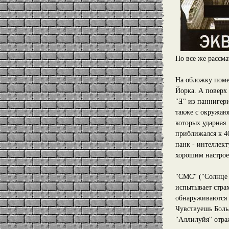
Но все же рассм
На обложку поме
Йорка. А поверх
"Ǝ" из паннигери
также с окружаю
которых ударная.
приближался к 4
панк - интеллект
хорошим настрое
"СМС" ("Солнце 
испытывает страх
обнаруживаются 
Чувствуешь Боль
"Аллилуйя" отра