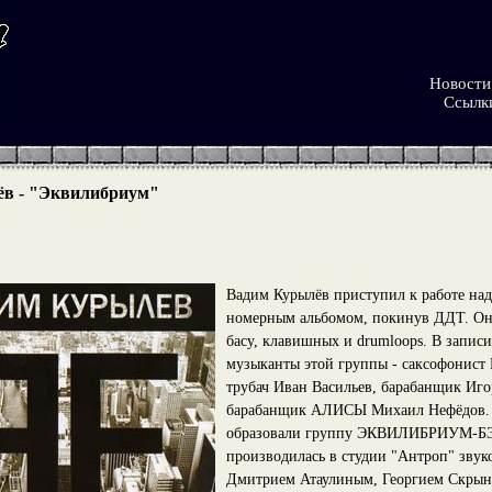
Новости
Ссылк
в - "Эквилибриум"
Вадим Курылёв приступил к работе на
номерным альбомом, покинув ДДТ. Он 
басу, клавишных и drumloops. В запис
музыканты этой группы - саксофонист
трубач Иван Васильев, барабанщик Иго
барабанщик АЛИСЫ Михаил Нефёдов. 
образовали группу ЭКВИЛИБРИУМ-БЭ
производилась в студии "Антроп" зву
Дмитрием Атаулиным, Георгием Скрын