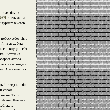
щих альбомов
ЗАН
, здесь меньше
ьтурных текстов.
 небоскребов Нью-
й из двух букв:
весия внутри себя, а
кв, шестая из
возраст автора
 легкостью подачи,
м. А все вместе -
ый, глядя в небо,
ми собой
 песне "Если
х" Ивана Шмелева.
субтексте