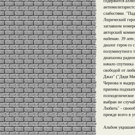
содержится аллю
антимилитаристск
слабостями. "Па
Лирический герой
заглавном номер
авторский комм
падению. 39 лет
диалог героя со 
полуминутного т
диапазона радио
начало спутника 
свободой от люб
Джаз" ("Дядя Ми
Чернова и выдер
припева подхват
психоделическое
выбран не случай
Любить" - своео
прежде всего в 
Альбом украшают