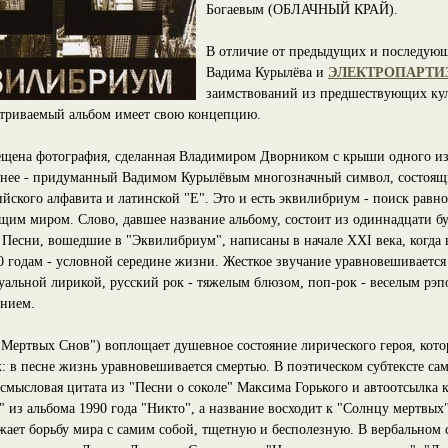
Богаевым (ОБЛАЧНЫЙ КРАЙ).
В отличие от предыдущих и последую
Вадима Курылёва и
ЭЛЕКТРОПАРТИ
заимствований из предшествующих кул
атриваемый альбом имеет свою концепцию.
щена фотография, сделанная Владимиром Дворником с крыши одного из
 нее - придуманный Вадимом Курылёвым многозначный символ, состоящи
йского алфавита и латинской "E". Это и есть эквилибриум - поиск равно
щим миром. Слово, давшее название альбому, состоит из одиннадцати бу
 Песни, вошедшие в "Эквилибриум", написаны в начале XXI века, когда 
0 годам - условной середине жизни. Жесткое звучание уравновешивается
уальной лирикой, русский рок - тяжелым блюзом, поп-рок - веселым рэпо
нием.
Мертвых Снов") воплощает душевное состояние лирического героя, котор
: в песне жизнь уравновешивается смертью. В поэтическом субтексте са
смысловая цитата из "Песни о соколе" Максима Горького и автоотсылка к
" из альбома 1990 года "Никто", а название восходит к "Солнцу мертвы
жает борьбу мира с самим собой, тщетную и бесполезную. В вербальном 