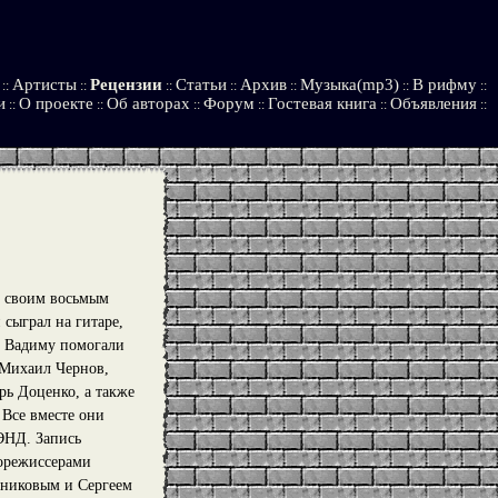
Артисты
Рецензии
Статьи
Архив
Музыка(mp3)
В рифму
::
::
::
::
::
::
::
и
О проекте
Об авторах
Форум
Гостевая книга
Объявления
::
::
::
::
::
::
д своим восьмым
сыграл на гитаре,
и Вадиму помогали
 Михаил Чернов,
рь Доценко, а также
Все вместе они
НД. Запись
корежиссерами
никовым и Сергеем