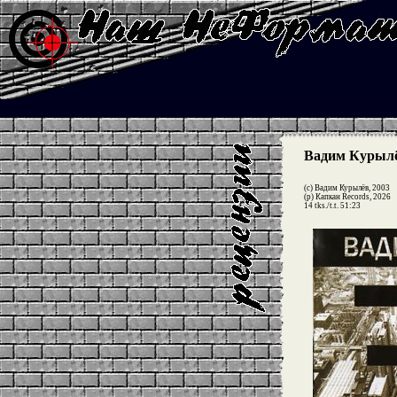
Вадим Курылё
(c) Вадим Курылёв, 2003
(p) Капкан Records, 2026
14 tks./t.t. 51:23