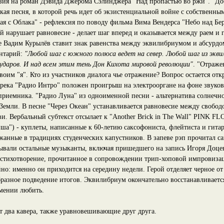
зия на роман Дэвида Джерома Сэлинджера "Над пропастью во ржи". "До
ая песня, в которой речь идет об экзистенциальной войне с собственны
дая с Облака" - рефлексия по поводу фильма Вима Вендерса "Небо над Бе
 нарушает равновесие - делает шаг вперед и оказывается между раем и 
е Вадим Курылёв ставит знак равенства между эквилибриумом и абсурд
ентарий:
"Любой шаг с южного полюса ведет на север. Любой шаг из экви
-ударов. И над всем этим тень Дон Кихота мировой революции"
. "Отраже
своим "я". Кто из участников диалога чье отражение? Вопрос остается от
река "Радио Интро" положен проигрыш на электрооргане на фоне звуков
приемника. "Радио Луна" из одноименной песни - альтернатива солнечно
Земли. В песне "Через Океан" устанавливается равновесие между свобод
ви. Вербальный субтекст отсылает к "Another Brick in The Wall" PINK F
ша") - куплеты, написанные к 60-летию саксофониста, флейтиста и гита
жанные в традициях студенческих капустников. В запеве рэп прочитал с
ывали остальные музыканты, включая пришедшего на запись Игоря Доцен
 стихотворение, прочитанное в сопровождении трип-хоповой импровизац
но: именно он приходится на середину недели. Герой отделяет черное от
бразное подведение итогов. Эквилибриум окончательно восстанавливается
умении любить.
 два кавера, также уравновешивающие друг друга.