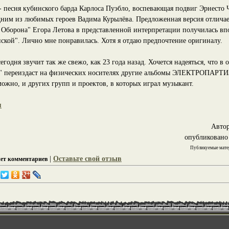
 - песня кубинского барда Карлоса Пуэбло, воспевающая подвиг Эрнесто 
одним из любимых героев Вадима Курылёва. Предложенная версия отлич
 Оборона" Егора Летова в представленной интерпретации получилась вп
нской". Лично мне понравилась. Хотя я отдаю предпочтение оригиналу.
годня звучит так же свежо, как 23 года назад. Хочется надеяться, что 
s" переиздаст на физических носителях другие альбомы ЭЛЕКТРОПАРТ
можно, и других групп и проектов, в которых играл музыкант.
м
Авто
опубликовано 
Публикуемые матер
|
Оставьте свой отзыв
нет комментариев