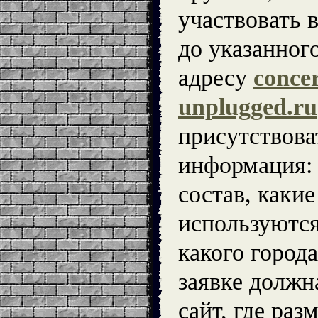
участвовать 
до указанног
адресу
conce
unplugged.ru
присутствов
информация: 
состав, каки
используются
какого города
заявке должн
сайт, где ра