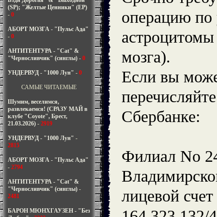
Бзди Дорогая" & "Выходной"
(SP); "Желтые Ценники" (EP)
операцию по
-
0
АБОРТ МОЗГА - "Пульс Ада"
астроцитомы 
-
0
АНТИТЕНТУРА - "Cat" &
мозга).
"Черносливчик" (синглы)
-
0
Если вы може
УНДЕРВУД - "1000 Лун"
-
0
САМЫЕ ЧИТАЕМЫЕ
перечисляйте 
Шумим, веселимся,
развлекаемся! (СРАЗУ МАЙ в
Сбербанке:
клубе "Coyote", Брест,
21.03.2026)
-
2919
УНДЕРВУД - "1000 Лун"
-
2815
Филиал No 24
АБОРТ МОЗГА - "Пульс Ада"
-
2794
Владимирско
АНТИТЕНТУРА - "Cat" &
"Черносливчик" (синглы)
-
лицевой счет
2481
164 323 132/
БАРОН МЮНХГАУЗЕН - "Без