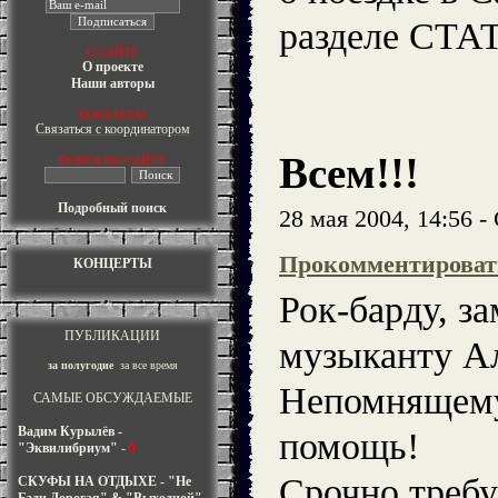
разделе СТА
О САЙТЕ
О проекте
Наши авторы
КОНТАКТЫ
Связаться с координатором
Всем!!!
ПОИСК ПО САЙТУ
Подробный поиск
28 мая 2004, 14:56 
Прокомментироват
КОНЦЕРТЫ
Рок-барду, з
ПУБЛИКАЦИИ
музыканту А
за полугодие
за все время
Непомнящему
САМЫЕ ОБСУЖДАЕМЫЕ
Вадим Курылёв -
помощь!
"Эквилибриум"
-
0
Срочно требу
СКУФЫ НА ОТДЫХЕ - "Не