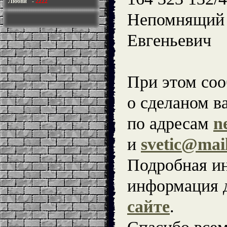
Любви"
-
2222
Непомнящий 
Евгеньевич
При этом со
о сделаном в
по адресам
n
и
svetic@mai
Подробная и
информация 
сайте
.