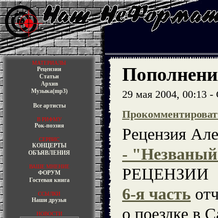
МАТЕРИАЛЫ
Пополнени
Рецензии
Статьи
Архив
Музыка(mp3)
29 мая 2004, 00:13 
Все артисты
Прокомментироват
В РИФМУ
Рок-поэзия
Рецензия Ал
СЕРВИС
КОНЦЕРТЫ
- "Незваный
ОБЪЯВЛЕНИЯ
ВАШЕ МНЕНИЕ
РЕЦЕНЗИИ
ФОРУМ
Гостевая книга
6-я часть
отч
ССЫЛКИ
Наши друзья
о поездке в С
НОВОСТИ