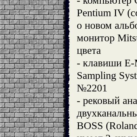
- компьютер C
Pentium IV 
о новом альб
монитор Mits
цвета
- клавиши E-
Sampling Sys
№2201
- рековый ан
двухканальны
BOSS (Roland