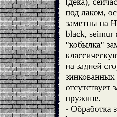
(дека), сейча
под лаком, о
заметны на 
black, seimur
"кобылка" за
классическу
на задней сто
зинкованных 
отсутствует 
пружине.
- Обработка 