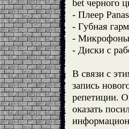
bet черного ц
- Плеер Panas
- Губная гар
- Микрофон
- Диски с ра
В связи с эт
запись новог
репетиции. О
оказать поси
информацион