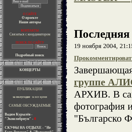
О САЙТЕ
О проекте
Наши авторы
Последня
КОНТАКТЫ
Связаться с координатором
ПОИСК ПО САЙТУ
19 ноября 2004, 21:
Подробный поиск
Прокомментироват
Завершающа
КОНЦЕРТЫ
группе АЛ
ПУБЛИКАЦИИ
АРХИВ. В са
за полугодие
за все время
фотография и
САМЫЕ ОБСУЖДАЕМЫЕ
Вадим Курылёв -
"Българско Ф
"Эквилибриум"
-
0
СКУФЫ НА ОТДЫХЕ - "Не