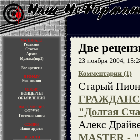
МАТЕРИАЛЫ
Две реценз
Рецензии
Статьи
Архив
Музыка(mp3)
23 ноября 2004, 15:
Все артисты
Комментарии (1)
В РИФМУ
Рок-поэзия
Старый Пион
СЕРВИС
КОНЦЕРТЫ
ГРАЖДАНС
ОБЪЯВЛЕНИЯ
ВАШЕ МНЕНИЕ
"Долгая Сч
ФОРУМ
Гостевая книга
Алекс Драйв
ССЫЛКИ
Наши друзья
МASTER - "
НОВОСТИ