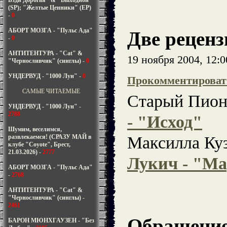
Бзди Дорогая" & "Выходной"
(SP); "Желтые Ценники" (EP)
-
0
АБОРТ МОЗГА - "Пульс Ада"
Две реценз
-
0
АНТИТЕНТУРА - "Cat" &
19 ноября 2004, 12:
"Черносливчик" (синглы)
-
0
УНДЕРВУД - "1000 Лун"
-
0
Прокомментироват
САМЫЕ ЧИТАЕМЫЕ
Старый Пион
УНДЕРВУД - "1000 Лун"
-
2788
- "Исход"
Шумим, веселимся,
развлекаемся! (СРАЗУ МАЙ в
Максилла Ку
клубе "Coyote", Брест,
21.03.2026)
-
2777
Лукич - "М
АБОРТ МОЗГА - "Пульс Ада"
-
2768
АНТИТЕНТУРА - "Cat" &
"Черносливчик" (синглы)
-
2461
Обращение
БАРОН МЮНХГАУЗЕН - "Без