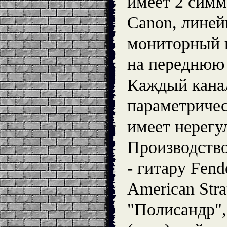
имеет 2 сим
Canon, линей
мониторный в
на переднюю
Каждый кана
параметричес
имеет нерегу
Производств
- гитару Fende
American Stra
"Полисандр",