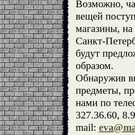
Возможно, ч
вещей посту
магазины, на
Санкт-Петерб
будут предл
образом.
Обнаружив в
предметы, пр
нами по теле
327.36.60, 8.
mail:
eva@man