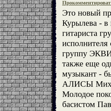
Прокомментироват
Это новый п
Курылева - в
гитариста гр
исполнителя 
группу ЭКВ
также еще од
музыкант - 
АЛИСЫ Миха
Молодое поко
басистом Па