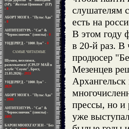
Бзди Дорогая" & "Выходной"
(SP); "Желтые Ценники" (EP)
слушателям с
-
0
АБОРТ МОЗГА - "Пульс Ада"
есть на росси
-
0
АНТИТЕНТУРА - "Cat" &
В этом году 
"Черносливчик" (синглы)
-
0
в 20-й раз. В
УНДЕРВУД - "1000 Лун"
-
0
САМЫЕ ЧИТАЕМЫЕ
продюсер "Б
Шумим, веселимся,
развлекаемся! (СРАЗУ МАЙ в
Мезенцев реш
клубе "Coyote", Брест,
21.03.2026)
-
2933
Архангельск 
УНДЕРВУД - "1000 Лун"
-
2829
многочислен
АБОРТ МОЗГА - "Пульс Ада"
-
2808
прессы, но и
АНТИТЕНТУРА - "Cat" &
"Черносливчик" (синглы)
-
уже выступал
2495
былые годы 
БАРОН МЮНХГАУЗЕН - "Без