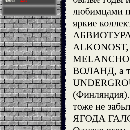
Любви"
-
2235
любимцами п
яркие коллек
АБВИОТУРА
ALKONOST, 
MELANCHOL
ВОЛАНД, а 
UNDERGRO
(Финляндия).
тоже не забы
ЯГОДА ГАЛ