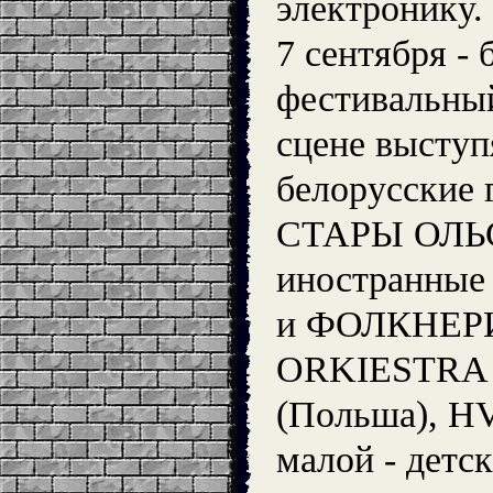
электронику.
7 сентября -
фестивальный
сцене выступ
белорусские
СТАРЫ ОЛЬС
иностранны
и ФОЛКНЕРИ 
ORKIESTRA
(Польша), H
малой - детс