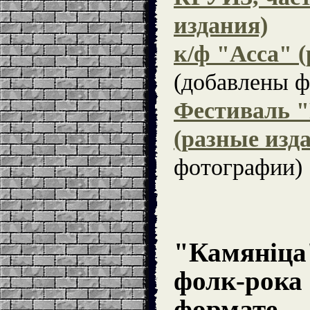
издания)
к/ф "Асса" 
(добавлены ф
Фестиваль 
(разные изд
фотографии)
"Камяніца
фолк-рока
формате