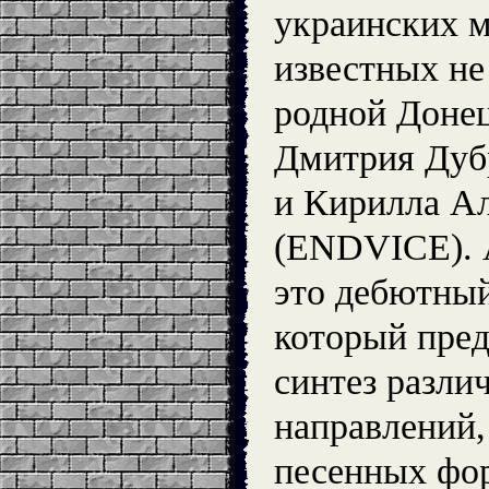
украинских м
известных не
родной Донец
Дмитрия Ду
и Кирилла Ал
(ENDVICE). А
это дебютный
который пред
синтез разли
направлений
песенных фо