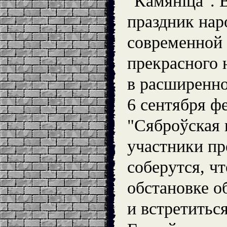
"Камяніца". 
праздник нар
современной
прекрасного 
в расширенно
6 сентября ф
"Сяброўская 
участники п
соберутся, ч
обстановке о
и встретитьс