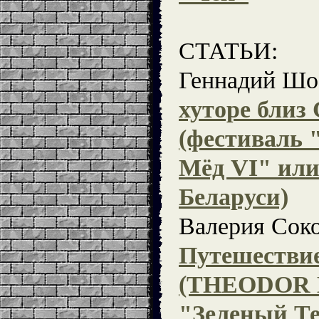
СТАТЬИ:
Геннадий Шо
хуторе близ
(фестиваль 
Мёд VI" или
Беларуси)
Валерия Соко
Путешествие
(THEODOR 
"Зеленый Те