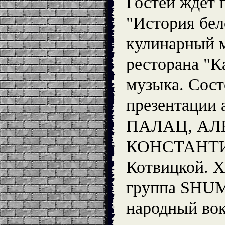
Гостей ждет 
"История бел
кулинарный м
ресторана "К
музыка. Сост
презентации 
ПАЛАЦ, АЛ
КОНСТАНТИ
Котвицкой. Х
группа SHUM
народный во