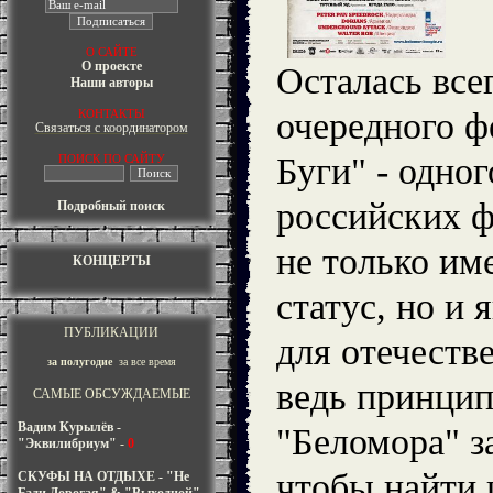
О САЙТЕ
О проекте
Осталась все
Наши авторы
очередного ф
КОНТАКТЫ
Связаться с координатором
Буги" - одно
ПОИСК ПО САЙТУ
российских ф
Подробный поиск
не только и
КОНЦЕРТЫ
статус, но и 
ПУБЛИКАЦИИ
для отечеств
за полугодие
за все время
ведь принцип
САМЫЕ ОБСУЖДАЕМЫЕ
Вадим Курылёв -
"Беломора" з
"Эквилибриум"
-
0
чтобы найти 
СКУФЫ НА ОТДЫХЕ - "Не