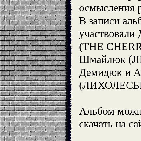
осмысления р
В записи аль
участвовали
(THE CHERR
Шмайлюк (JI
Демидюк и А
(ЛИХОЛЕСЬЕ
Альбом можн
скачать на с