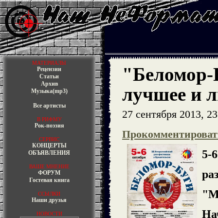
МАТЕРИАЛЫ
"Беломор-
Рецензии
Статьи
Архив
лучшее и 
Музыка(mp3)
Все артисты
27 сентября 2013, 23
В РИФМУ
Рок-поэзия
Прокомментироват
СЕРВИС
КОНЦЕРТЫ
5-
ОБЪЯВЛЕНИЯ
ВАШЕ МНЕНИЕ
ра
ФОРУМ
Гостевая книга
"М
ССЫЛКИ
Наши друзья
На
НОВОСТИ