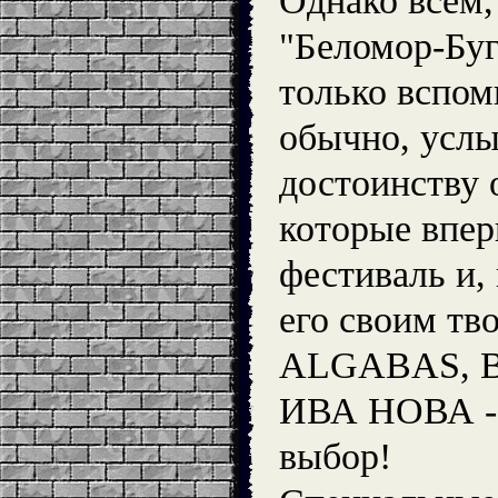
Однако всем,
"Беломор-Буг
только вспом
обычно, услы
достоинству 
которые впер
фестиваль и,
его своим тв
ALGABAS, 
ИВА НОВА - 
выбор!