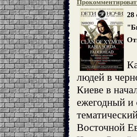
Прокомментироват
28
"Б
От
Ка
людей в черн
Киеве в нача
ежегодный и
тематический
Восточной Ев