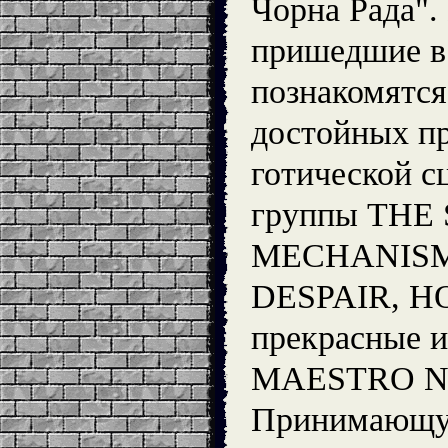
Чорна Рада".
пришедшие в
познакомятся
достойных пр
готической с
группы THE
MECHANISM
DESPAIR, H
прекрасные 
MAESTRO N
Принимающу