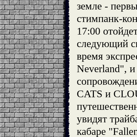
земле - перв
стимпанк-кон
17:00 отойде
следующий ск
время экспрес
Neverland", 
сопровожде
CATS и CL
путешественн
увидят трайб
кабаре "Fallen