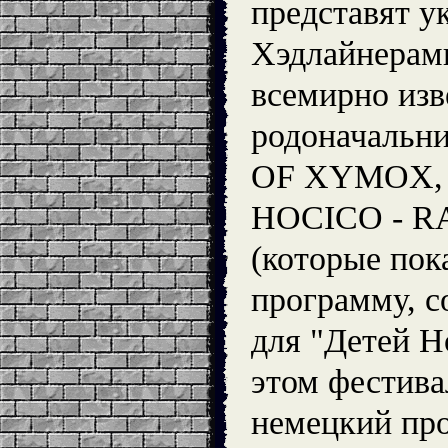
представят 
Хэдлайнерами
всемирно изв
родоначальн
OF XYMOX, c
HOCICO - R
(которые по
программу, с
для "Детей Н
этом фестива
немецкий п