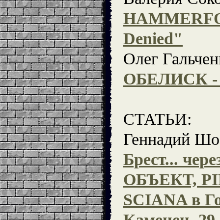
HAMMERFOR
Denied"
Олег Гальчен
ОБЕЛИСК - 
СТАТЬИ:
Геннадий Шо
Брест... чер
ОБЪЕКТ, P
SCIANA в Го
Каменец, 29.