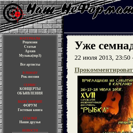
МАТЕРИАЛЫ
Уже семна
Рецензии
Статьи
Архив
Музыка(mp3)
22 июля 2013, 23:50 
Все артисты
Прокомментироват
В РИФМУ
Рок-поэзия
СЕРВИС
КОНЦЕРТЫ
ОБЪЯВЛЕНИЯ
ВАШЕ МНЕНИЕ
ФОРУМ
Гостевая книга
ССЫЛКИ
Наши друзья
НОВОСТИ