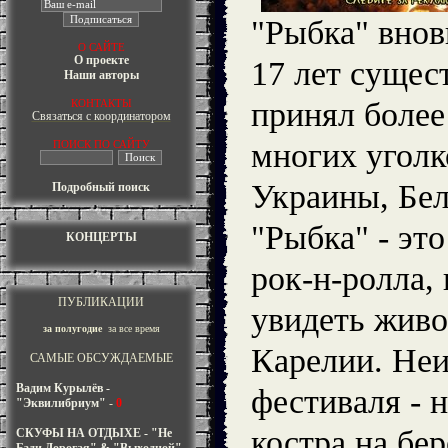
"Рыбка" внов
О САЙТЕ
О проекте
17 лет сущес
Наши авторы
принял более
КОНТАКТЫ
Связаться с координатором
многих уголк
ПОИСК ПО САЙТУ
Украины, Бе
Подробный поиск
"Рыбка" - это
КОНЦЕРТЫ
рок-н-ролла,
ПУБЛИКАЦИИ
увидеть жив
за полугодие
за все время
Карелии. Не
САМЫЕ ОБСУЖДАЕМЫЕ
Вадим Курылёв -
фестиваля - 
"Эквилибриум"
-
0
костра на бе
СКУФЫ НА ОТДЫХЕ - "Не