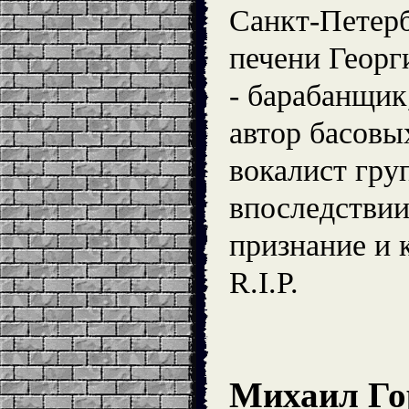
Санкт-Петерб
печени Георг
- барабанщик
автор басовы
вокалист гр
впоследстви
признание и 
R.I.P.
Михаил Го