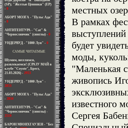
Бзди Дорогая" & "Выходной"
(SP); "Желтые Ценники" (EP)
местных озер
-
0
АБОРТ МОЗГА - "Пульс Ада"
В рамках фес
-
0
АНТИТЕНТУРА - "Cat" &
выступлений
"Черносливчик" (синглы)
-
0
будет увидет
УНДЕРВУД - "1000 Лун"
-
0
САМЫЕ ЧИТАЕМЫЕ
моды, куколь
Шумим, веселимся,
развлекаемся! (СРАЗУ МАЙ в
"Маленькая с
клубе "Coyote", Брест,
21.03.2026)
-
2953
живопись Иго
УНДЕРВУД - "1000 Лун"
-
2853
эксклюзивны
АБОРТ МОЗГА - "Пульс Ада"
-
2834
известного м
АНТИТЕНТУРА - "Cat" &
"Черносливчик" (синглы)
-
Сергея Бабен
2519
Специальный 
БАРОН МЮНХГАУЗЕН - "Без