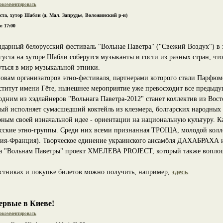
окомментировать
уста, хутор Шабли (д. Мал. Запрудье, Воложинский р-н)
: 17:00
дарный белорусский фестиваль "Вольнае Паветра" ("Свежий Воздух") в э
густа на хуторе Шабли соберутся музыканты и гости из разных стран, ч
уться в мир музыкальной этники.
ловам организаторов этно-фестиваля, партнерами которого стали Парфюм
ститут имени Гёте, нынешнее мероприятие уже превосходит все предыдущ
 одним из хэдлайнеров "Вольнага Паветра-2012" станет коллектив из В
ый исполняет сумасшедший коктейль из клезмера, болгарских народных п
рным своей изначальной идее - ориентации на национальную культуру. Ка
русские этно-группы. Среди них всеми признанная ТРОІЦА, молодой к
ния-Франция). Творческое единение украинского ансамбля ДАХАБРАХА и
а "Вольнам Паветры" проект ХМЕЛЕВА PROJECT, который также воплощ
тниках и покупке билетов можно получить, например,
здесь
.
рвые в Киеве!
окомментировать