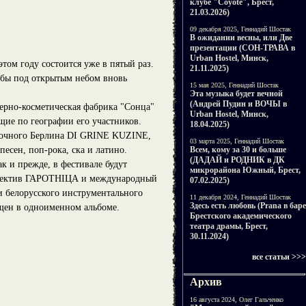
клубе "Coyote", Брест,
21.03.2026)
09 декабря 2025, Геннадий Шостак
В ожидании весны, или Две
презентации (СОН-ТРАВА в
Urban Hostel, Минск,
том году состоится уже в пятый раз.
21.11.2025)
тобы под открытым небом вновь
15 мая 2025, Геннадий Шостак
Эта музыка будет вечной
(Андрей Пудин и ВОЧЫ в
ерно-косметическая фабрика "Сонца"
Urban Hostel, Минск,
ие по географии его участников.
18.04.2025)
осточного Берлина DI GRINE KUZINE,
03 марта 2025, Геннадий Шостак
Всем, кому за 30 и больше
есен, поп-рока, ска и латино.
(ДАДАЙ и РОДНИК в ДК
к и прежде, в фестивале будут
микрорайона Южный, Брест,
оллектив ГАРОТНІЦА и международный
07.02.2025)
 белорусского инструментального
11 декабря 2024, Геннадий Шостак
Здесь есть любовь (Prana в баре
ен в одноименном альбоме.
Брестского академического
театра драмы, Брест,
30.11.2024)
все статьи >>>
Архив
16 августа 2024, Олег Гальченко