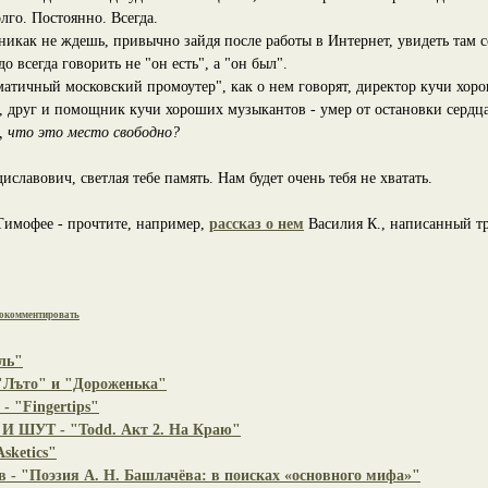
лго. Постоянно. Всегда.
никак не ждешь, привычно зайдя после работы в Интернет, увидеть там с
до всегда говорить не "он есть", а "он был".
атичный московский промоутер", как о нем говорят, директор кучи хоро
 друг и помощник кучи хороших музыкантов - умер от остановки сердца
, что это место свободно?
лавович, светлая тебе память. Нам будет очень тебя не хватать.
 Тимофее - прочтите, например,
рассказ о нем
Василия К., написанный тр
окомментировать
ль"
"Лъто" и "Дороженька"
- "Fingertips"
 ШУТ - "Todd. Акт 2. На Краю"
sketics"
в - "Поэзия А. Н. Башлачёва: в поисках «основного мифа»"