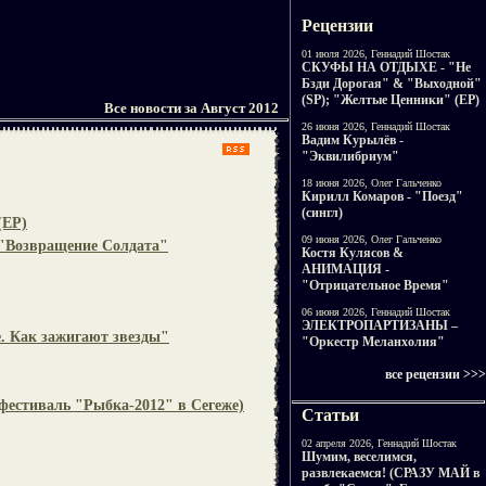
Рецензии
01 июля 2026, Геннадий Шостак
СКУФЫ НА ОТДЫХЕ - "Не
Бзди Дорогая" & "Выходной"
(SP); "Желтые Ценники" (EP)
Все новости за Август 2012
26 июня 2026, Геннадий Шостак
Вадим Курылёв -
"Эквилибриум"
18 июня 2026, Олег Гальченко
Кирилл Комаров - "Поезд"
(сингл)
(EP)
09 июня 2026, Олег Гальченко
 "Возвращение Солдата"
Костя Кулясов &
АНИМАЦИЯ -
"Отрицательное Время"
06 июня 2026, Геннадий Шостак
ЭЛЕКТРОПАРТИЗАНЫ –
. Как зажигают звезды"
"Оркестр Меланхолия"
все рецензии >>>
фестиваль "Рыбка-2012" в Сегеже)
Статьи
02 апреля 2026, Геннадий Шостак
Шумим, веселимся,
развлекаемся! (СРАЗУ МАЙ в