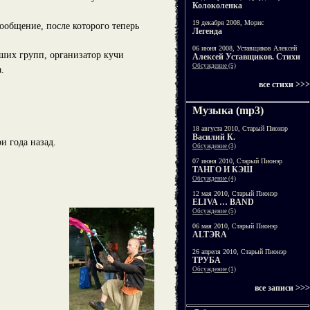
Колоколенка
19 декабря 2008, Морис
ообщение, после которого теперь
Легенда
06 июня 2008, Уставщиков Алексей
ших групп, организатор кучи
Алексей Уставщиков. Стихи
Обсуждение (5)
.
все стихи >>>
Музыка (mp3)
18 августа 2010, Старый Пионэр
Василий К.
и года назад.
Обсуждение (3)
07 июня 2010, Старый Пионэр
ТАНГО И КЭШ
Обсуждение (4)
12 мая 2010, Старый Пионэр
ELIVA … BAND
Обсуждение (5)
06 мая 2010, Старый Пионэр
ALTЭRA
26 апреля 2010, Старый Пионэр
ТРУБА
Обсуждение (1)
все записи >>>