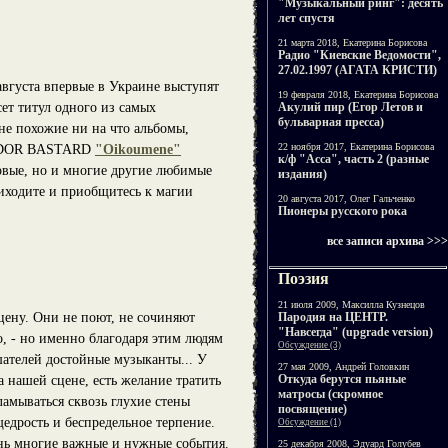
"Музыкальный ринг": десять
лет спустя
21 марта 2018, Екатерина Борисова
Радио "Киевские Ведомости",
27.02.1997 (АГАТА КРИСТИ)
августа впервые в Украине выступят
19 февраля 2018, Екатерина Борисова
т титул одного из самых
Акулий пир (Егор Летов и
бульварная пресса)
не похожие ни на что альбомы,
22 ноября 2017, Екатерина Борисова
HEODOR BASTARD
"Oikoumene"
к/ф "Асса", часть 2 (разные
овые, но и многие другие любимые
издания)
ходите и приобщитесь к магии
20 августа 2017, Олег Гальченко
Пионеры русского рока
все записи архива >>>
Поэзия
21 июля 2009, Максилла Кузнецов
Пародия на ЦЕНТР.
сцену. Они не поют, не сочиняют
"Навсегда" (upgrade version)
о, - но именно благодаря этим людям
Обсуждение (3)
шателей достойные музыканты... У
27 мая 2009, Андрей Головкин
Откуда берутся пьяные
а нашей сцене, есть желание тратить
матросы (скромное
ламываться сквозь глухие стены
посвящение)
щедрость и беспредельное терпение.
Обсуждение (1)
ень многие важные и нужные события.
25 декабря 2008, Эдуард Голубев