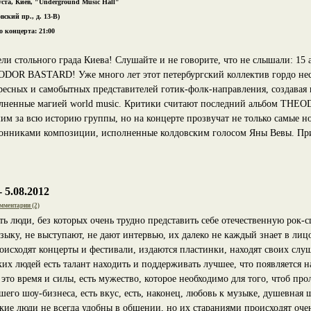
уста, Киев, "Underground Music Hall"
вский пр., д. 13-В)
 концерта: 21:00
ли стольного града Киева! Слушайте и не говорите, что не слышали: 15 
DOR BASTARD! Уже много лет этот петербургский коллектив гордо несе
ресных и самобытных представителей готик-фолк-направления, создавая 
лненные магией world music. Критики считают последний альбом T
им за всю историю группы, но на концерте прозвучат не только самые н
онниками композиции, исполненные колдовским голосом Яны Вевы. При
 5.08.2012
мментарии (2)
ть люди, без которых очень трудно представить себе отечественную рок-
зыку, не выступают, не дают интервью, их далеко не каждый знает в лиц
оисходят концерты и фестивали, издаются пластинки, находят своих слу
ких людей есть талант находить и поддерживать лучшее, что появляется н
 это время и силы, есть мужество, которое необходимо для того, чтоб про
шего шоу-бизнеса, есть вкус, есть, наконец, любовь к музыке, душевная 
кие люди не всегда удобны в общении, но их стараниями происходят оч