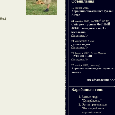
Объявления
16 ноября 2010,
Хороший саксофонист Руслан
Аитов
бл.)
04 декабря 2009, ЧоРНЫЙ ФЛАГ
Cайт рок-группы ЧоРНЫЙ
ФЛАГ: весь диск в mp3 -
бесплатно!
Обсуждение (1)
24 марта 2009, Slesar
Делаем видео
Обсуждение (2)
20 февраля 2009, Астра-Мелена
ЛУНОФОБИЯ
Обсуждение (5)
22 ноября 2008, qwert-rog
Хорошая музыка для хороших
лоюдей!
все объявления >>>
Барабанная топь
Разные люди
"Супербизоны"
Оргия праведников
"Последний воин
мертвой земли"