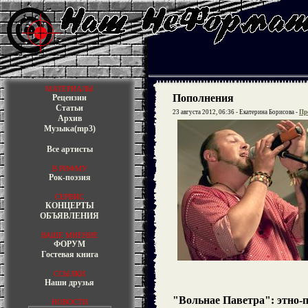
МАТЕРИАЛЫ
Пополнения
Рецензии
Статьи
23 августа 2012, 06:36 - Екатерина Борисова -
Пр
Архив
Музыка(mp3)
Все артисты
В РИФМУ
Рок-поэзия
СЕРВИС
КОНЦЕРТЫ
ОБЪЯВЛЕНИЯ
ВАШЕ МНЕНИЕ
ФОРУМ
Гостевая книга
ССЫЛКИ
Наши друзья
"Вольнае Паветра": этно-
НОВОСТИ