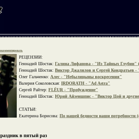
окомментировать
РЕЦЕНЗИИ:
Геннадий Шостак:
Галина Лифанова - "Из Тайных Глубин" 
Геннадий Шостак:
Виктор Джалилов и Сергей Кондратьев -
Олег Гальченко:
Алес - "Небылицыны воскресения"
Валерия Соколовская:
IRDORATH - "Ad Astra"
Сергей Райтер:
FLЁUR - "Пробуждение"
Геннадий Шостак:
Юрий Айзеншпис - "Виктор Цой и другие
СТАТЬИ:
Екатерина Борисова:
По нашей бедности наши потребности (
праздник в пятый раз