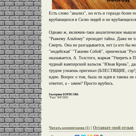
Есть слово "анализ", но есть и гораздо более 
врубающихся в Силю людей и не врубающихся 
Однако ж, включив-таки аналитическое мышле
"Рыжему Альбому" проходит тайна. Даже не та
Смерть. Она не разгадывается, нет (а кто бы 
"индейская" "Такими Собой", ерническая "Рус
оказывается, А. Толстого, жаркая "Умереть в П
чудный вампирский вальсок "Юная Кровь", даж
трудом узнаешь оригинал (БЛЕСТЯЩИЕ, сэр!),
идею. Вопрос о том, была ли идея и такова ли 
ответит, а - зачем? Просто врубись.
Екатерина БОРИСОВА
"Fuzz" №9'2002
|
Оставьте свой отзыв
Читать комментарии (1)