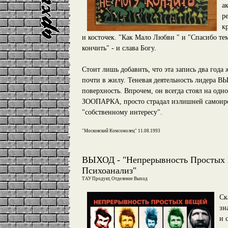
а
р
к
и косточек. "Как Мало Любви " и "Спасибо тем,
кончить" - и слава Богу.
Стоит лишь добавить, что эта запись два года 
почти в жилу. Теневая деятельность лидера 
поверхность. Впрочем, он всегда стоял на о
ЗООПАРКА, просто страдал излишней самоиро
"собственному интересу".
"Московский Комсомолец" 11.08.1993
ВЫХОД - "Непрерывность Простых 
Психоанализ"
ТАУ Продукт, Отделение Выход
Ск
зн
и 