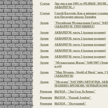
Статьи
Два дня в мае 1991-го (РАЗНЫЕ ЛЮДИ, 
АКВАРИУМ...)
Статьи
Сергей Калугин: Как я впервые усл
или Последнее письмо Тимофея
Архив
"Российская Музыкальная Газета" №03
(АКВАРИУМ, ТРИУМВИРАТ)
Архив
АКВАРИУМ, часть 1 (разные издания)
Архив
АКВАРИУМ, часть 2 (разные издания)
Архив
АКВАРИУМ, часть 3 (разные издания)
Архив
АКВАРИУМ, часть 4 (разные издания)
Архив
АКВАРИУМ, часть 5 (разные издания)
Архив
"Музыкальная Жизнь" №06'1987 (Ленин
клуб)
Архив
"Мир Музыки - World of Music" вып. 1'
(АКВАРИУМ)
Архив
"Мелодия" №01'1989 (АВТОГРАФ, АК
МАШИНА ВРЕМЕНИ, ЧЕРНЫЙ КОФЕ и
Рецензии
ВЫХОД - "Два Года До Конца"
Рецензии
ВЫХОД - "Рыжий Альбом"
Рецензии
ВЫХОД - "Полуживой"