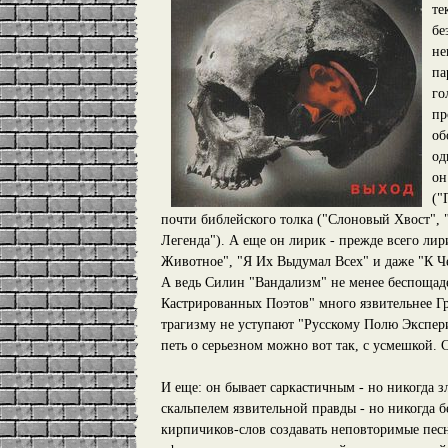
те
бе
не
па
го
пр
об
од
он
("
почти библейского толка ("Слоновый Хвост", 
Легенда"). А еще он лирик - прежде всего ли
Животное", "Я Их Выдумал Всех" и даже "К Чер
А ведь Силин "Вандализм" не менее беспощад
Кастрированных Поэтов" много язвительнее Гр
трагизму не уступают "Русскому Полю Экспери
петь о серьезном можно вот так, с усмешкой. С
И еще: он бывает саркастичным - но никогда 
скальпелем язвительной правды - но никогда 
кирпичиков-слов создавать неповторимые пе