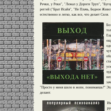
Речки, у Реки", "Лежал у Дороги Труп", "Бугор
реггей ("Брат Исайя", "Не Плачь, Бедное Живо
естественно и легко, как все, что делает Силя.
Бо
то
Ещ
ощ
од
чу
об
ст
ус
ху
не
за
"Просто у меня шило в жопе, понимаешь?" Эта 
делают.
Им
ру