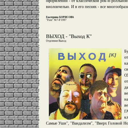
оформлении - от классической рок-н-ролльной
виолончелью. И в его песнях - все многообра
Екатерина БОРИСОВА
"Fuzz" №7-8'1997
ВЫХОД - "Выход К"
Отделение Выход
Бу
от
к
с
О
о
д
ве
на
в
Г
кл
Самые Уши", "Вандализм", "Вверх Головой Но