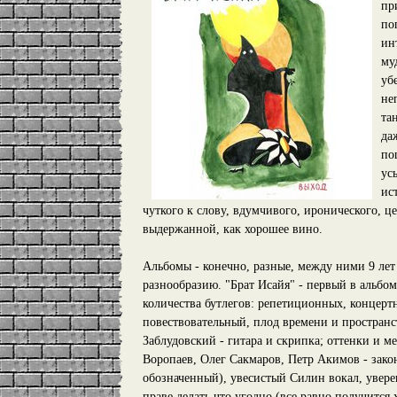
пр
по
ин
му
уб
не
та
да
по
ус
ис
чуткого к слову, вдумчивого, иронического, ц
выдержанной, как хорошее вино.
Альбомы - конечно, разные, между ними 9 лет 
разнообразию. "Брат Исайя" - первый в альбом
количества бутлегов: репетиционных, концерт
повествовательный, плод времени и пространс
Заблудовский - гитара и скрипка; оттенки и м
Воропаев, Олег Сакмаров, Петр Акимов - зако
обозначенный), увесистый Силин вокал, увере
праве делать что угодно (все равно получитс