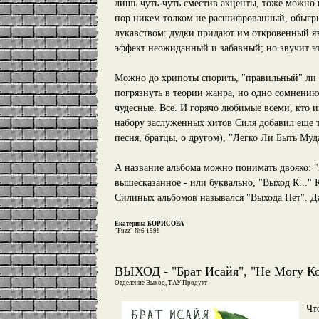
лишь чуть-чуть сместив акценты, тоже можно п
пор никем толком не расшифрованный, обыгры
лукавством: дудки придают им откровенный яз
эффект неожиданный и забавный; но звучит э
Можно до хрипоты спорить, "правильный" ли э
погрязнуть в теории жанра, но одно сомнени
чудесные. Все. И горячо любимые всеми, кто 
набору заслуженных хитов Силя добавил еще тр
песня, братцы, о другом), "Легко Ли Быть Муд
А название альбома можно понимать двояко: "
вышесказанное - или буквально, "Выход К..."
Силиных альбомов назывался "Выхода Нет". Да 
Екатерина БОРИСОВА
"Fuzz" №6'1998
ВЫХОД - "Брат Исайя", "Не Могу К
Отделение Выход, ТАУ Продукт
Чт