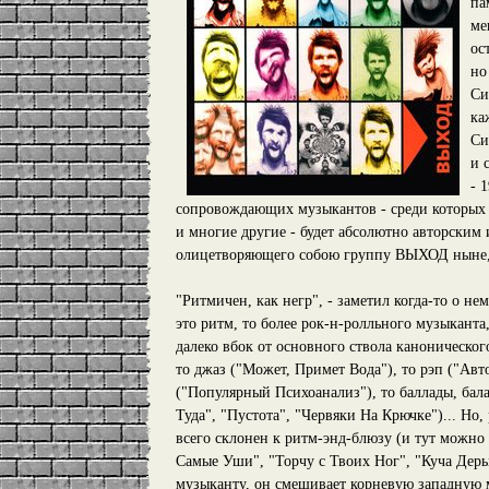
па
ме
ос
но
Си
ка
Си
и 
- 
сопровождающих музыкантов - среди которых 
и многие другие - будет абсолютно авторски
олицетворяющего собою группу ВЫХОД ныне, 
"Ритмичен, как негр", - заметил когда-то о нем
это ритм, то более рок-н-ролльного музыканта
далеко вбок от основного ствола каноническог
то джаз ("Может, Примет Вода"), то рэп ("Ав
("Популярный Психоанализ"), то баллады, ба
Туда", "Пустота", "Червяки На Крючке")... Но,
всего склонен к ритм-энд-блюзу (и тут можно 
Самые Уши", "Торчу с Твоих Ног", "Куча Дерь
музыканту, он смешивает корневую западную 