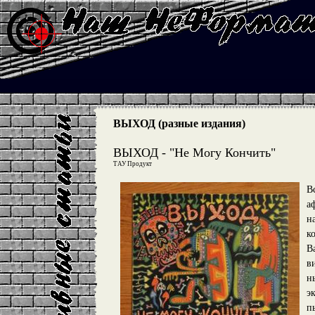
ВЫХОД (разные издания)
ВЫХОД - "Не Могу Кончить"
ТАУ Продукт
В
а
н
к
В
в
н
э
п