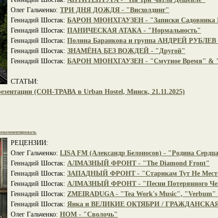
Олег Гальченко:
ТРИ ДНЯ ДОЖДЯ - "Висхолдинг"
Геннадий Шостак:
БАРОН МЮНХГАУЗЕН - "Записки Садовника
Геннадий Шостак:
ПАНИЧЕСКАЯ АТАКА - "Нормальность"
Геннадий Шостак:
Полина Баранкова и группа АНДРЕЙ РУБЛЕВ -
Геннадий Шостак:
ЗНАМЁНА БЕЗ ВОЖДЕЙ - "Другой"
Геннадий Шостак:
БАРОН МЮНХГАУЗЕН - "Смутное Время" & "
СТАТЬИ:
езентации (СОН-ТРАВА в Urban Hostel, Минск, 21.11.2025)
окомментировать
РЕЦЕНЗИИ:
Олег Гальченко:
LISA FM (Александр Белоносов) - "Родина Сердц
Геннадий Шостак:
АЛМАЗНЫЙ ФРОНТ - "The Diamond Front"
Геннадий Шостак:
ЗАПАДНЫЙ ФРОНТ - "Старикам Тут Не Место
Геннадий Шостак:
АЛМАЗНЫЙ ФРОНТ - "Песни Потерянного Че
Геннадий Шостак:
ZMEIRADUGA - "Tea Work's Music", "Verbum" 
Геннадий Шостак:
Янка и ВЕЛИКИЕ ОКТЯБРИ / ГРАЖДАНСКАЯ
Олег Гальченко:
НОМ - "Сволочь"