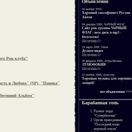
Объявления
16 ноября 2010,
Хороший саксофонист Руслан
Аитов
04 декабря 2009, ЧоРНЫЙ ФЛАГ
Cайт рок-группы ЧоРНЫЙ
ФЛАГ: весь диск в mp3 -
бесплатно!
Обсуждение (1)
24 марта 2009, Slesar
Делаем видео
Обсуждение (2)
го Рок-клуба"
20 февраля 2009, Астра-Мелена
ЛУНОФОБИЯ
Обсуждение (5)
22 ноября 2008, qwert-rog
Хорошая музыка для хороших
лоюдей!
ть и Любовь" (SP), "Паника"
все объявления >>>
Весенний Альбом"
Барабанная топь
Разные люди
"Супербизоны"
Оргия праведников
"Последний воин
мертвой земли"