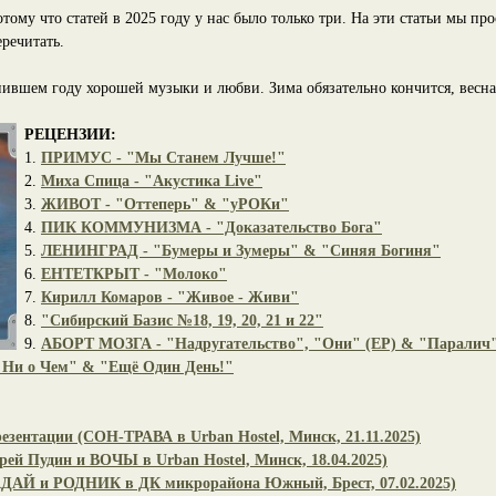
тому что статей в 2025 году у нас было только три. На эти статьи мы про
еречитать.
ившем году хорошей музыки и любви. Зима обязательно кончится, весна 
РЕЦЕНЗИИ:
1.
ПРИМУС - "Мы Станем Лучше!"
2.
Миха Спица - "Акустика Live"
3.
ЖИВОТ - "Оттеперь" & "уРОКи"
4.
ПИК КОММУНИЗМА - "Доказательство Бога"
5.
ЛЕНИНГРАД - "Бумеры и Зумеры" & "Синяя Богиня"
6.
ЕНТЕТКРЫТ - "Молоко"
7.
Кирилл Комаров - "Живое - Живи"
8.
"Сибирский Базис №18, 19, 20, 21 и 22"
9.
АБОРТ МОЗГА - "Надругательство", "Они" (EP) & "Паралич
и о Чем" & "Ещё Один День!"
езентации (СОН-ТРАВА в Urban Hostel, Минск, 21.11.2025)
рей Пудин и ВОЧЫ в Urban Hostel, Минск, 18.04.2025)
ДАДАЙ и РОДНИК в ДК микрорайона Южный, Брест, 07.02.2025)