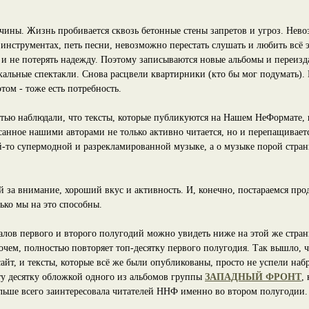
чины. Жизнь пробивается сквозь бетонные стены запретов и угроз. Нево
инструментах, петь песни, невозможно перестать слушать и любить всё эт
 и не потерять надежду. Поэтому записываются новые альбомы и переизд
кальные спектакли. Снова расцвели квартирники (кто бы мог подумать). 
этом - тоже есть потребность.
тью наблюдали, что тексты, которые публикуются на Нашем НеФормате,
анное нашими авторами не только активно читается, но и перепащиваетс
кой-то супермодной и разрекламированной музыке, а о музыке порой стра
за внимание, хороший вкус и активность. И, конечно, постараемся прод
лько мы на это способны.
лов первого и второго полугодий можно увидеть ниже на этой же стран
рочем, полностью повторяет топ-десятку первого полугодия. Так вышло, 
йт, и тексты, которые всё же были опубликованы, просто не успели наб
у десятку обложкой одного из альбомов группы
ЗАПАДНЫЙ ФРОНТ
,
ольше всего заинтересовала читателей ННФ именно во втором полугодии.