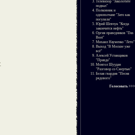
Телевизор "Заколотите
подвал"
Полковник и
однополчане "Зато как
погуляли"
Юрий Шевчук "Когда
закончится нефть"
Оргия праведников "Das
Boot"
Михаил Науменко "Лето"
Выход "В Москве уже
всё"
Алексей Уставщиков
"Правда"
"
Монгол Шуудан
"Разговор со Смертью"
Белая гвардия "Песня
рядового"
Голосовать >>>