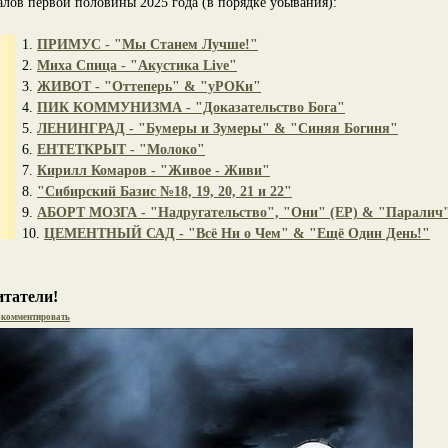
лов первой половины 2025 года (в порядке убывания):
1.
ПРИМУС - "Мы Станем Лучше!"
2.
Миха Спица - "Акустика Live"
3.
ЖИВОТ - "Оттеперь" & "уРОКи"
4.
ПИК КОММУНИЗМА - "Доказательство Бога"
5.
ЛЕНИНГРАД - "Бумеры и Зумеры" & "Синяя Богиня"
6.
ЕНТЕТКРЫТ - "Молоко"
7.
Кирилл Комаров - "Живое - Живи"
8.
"Сибирский Базис №18, 19, 20, 21 и 22"
9.
АБОРТ МОЗГА - "Надругательство", "Они" (EP) & "Паралич
10.
ЦЕМЕНТНЫЙ САД - "Всё Ни о Чем" & "Ещё Один День!"
итатели!
комментировать