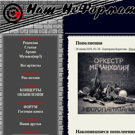
МАТЕРИАЛЫ
Пополнения
Рецензии
Статьи
28 июня 2026, 05:28 - Екатерина Борисова -
Прок
Архив
Музыка(mp3)
Все артисты
В РИФМУ
Рок-поэзия
СЕРВИС
КОНЦЕРТЫ
ОБЪЯВЛЕНИЯ
ВАШЕ МНЕНИЕ
ФОРУМ
Гостевая книга
ССЫЛКИ
Наши друзья
Накопившиеся пополнени
НОВОСТИ