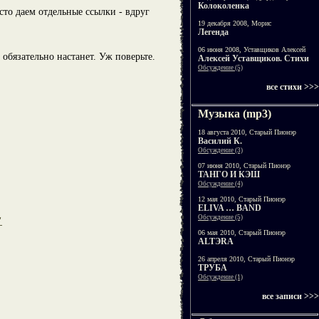
Колоколенка
сто даем отдельные ссылки - вдруг
19 декабря 2008, Морис
Легенда
06 июня 2008, Уставщиков Алексей
обязательно настанет. Уж поверьте.
Алексей Уставщиков. Стихи
Обсуждение (5)
все стихи >>>
Музыка (mp3)
18 августа 2010, Старый Пионэр
Василий К.
Обсуждение (3)
07 июня 2010, Старый Пионэр
ТАНГО И КЭШ
Обсуждение (4)
12 мая 2010, Старый Пионэр
ELIVA … BAND
Обсуждение (5)
"
06 мая 2010, Старый Пионэр
ALTЭRA
26 апреля 2010, Старый Пионэр
ТРУБА
Обсуждение (1)
все записи >>>