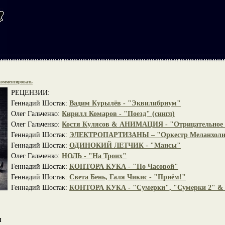
омментировать
РЕЦЕНЗИИ:
Геннадий Шостак:
Вадим Курылёв - "Эквилибриум"
Олег Гальченко:
Кирилл Комаров - "Поезд" (сингл)
Олег Гальченко:
Костя Кулясов & АНИМАЦИЯ - "Отрицательное
Геннадий Шостак:
ЭЛЕКТРОПАРТИЗАНЫ – "Оркестр Меланхол
Геннадий Шостак:
ОДИНОКИЙ ЛЕТЧИК - "Мансы"
Олег Гальченко:
НОЛЬ - "На Троих"
Геннадий Шостак:
КОНТОРА КУКА - "По Часовой"
Геннадий Шостак:
Света Бень, Галя Чикис - "Приём!"
Геннадий Шостак:
КОНТОРА КУКА - "Сумерки", "Сумерки 2" & 
я