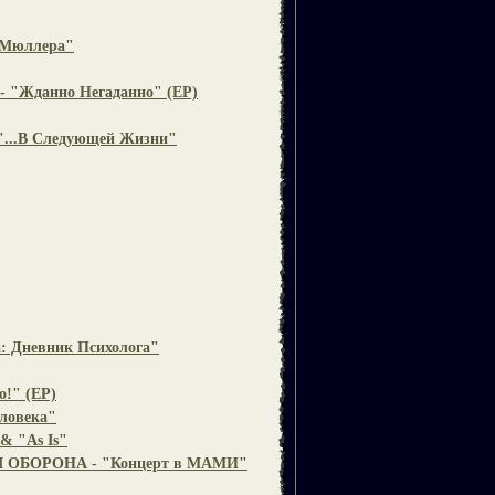
 Мюллера"
 "Жданно Негаданно" (EP)
...В Следующей Жизни"
а: Дневник Психолога"
!" (EP)
ловека"
& "As Is"
 ОБОРОНА - "Концерт в МАМИ"