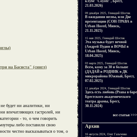
клубе "Coyote", Брест,
21.03.2026)
09 декабря 2025, Геннадий Шостак
В ожидании весны, или Две
презентации (СОН-ТРАВА в
Urban Hostel, Минск,
21.11.2025)
15 мая 2025, Геннадий Шостак
Эта музыка будет вечной
(Андрей Пудин и ВОЧЫ в
нглы)
Urban Hostel, Минск,
18.04.2025)
03 марта 2025, Геннадий Шостак
Всем, кому за 30 и больше
ри на Басиста" (сингл)
(ДАДАЙ и РОДНИК в ДК
микрорайона Южный, Брест,
07.02.2025)
11 декабря 2024, Геннадий Шостак
Здесь есть любовь (Prana в баре
Брестского академического
театра драмы, Брест,
не будет ни аналитики, ни
30.11.2024)
 ни впечатляющих гастролей, ни
все статьи >>>
атегории - то, о чем говорить
омоутеры либо поставили свою
Архив
ности честно высказываться о том, о
16 августа 2024, Олег Гальченко