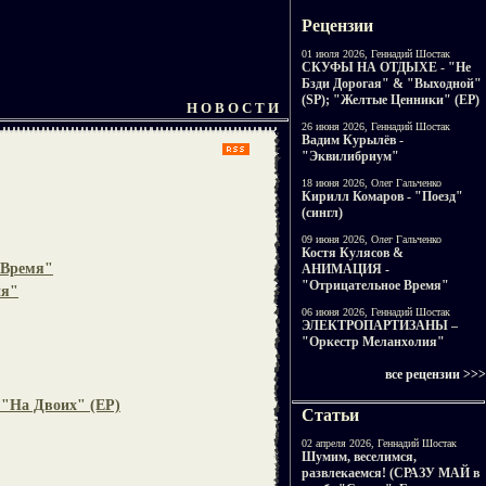
Рецензии
01 июля 2026, Геннадий Шостак
СКУФЫ НА ОТДЫХЕ - "Не
Бзди Дорогая" & "Выходной"
(SP); "Желтые Ценники" (EP)
Н О В О С Т И
26 июня 2026, Геннадий Шостак
Вадим Курылёв -
"Эквилибриум"
18 июня 2026, Олег Гальченко
Кирилл Комаров - "Поезд"
(сингл)
09 июня 2026, Олег Гальченко
Костя Кулясов &
 Время"
АНИМАЦИЯ -
"Отрицательное Время"
ия"
06 июня 2026, Геннадий Шостак
ЭЛЕКТРОПАРТИЗАНЫ –
"Оркестр Меланхолия"
все рецензии >>>
"На Двоих" (EP)
Статьи
02 апреля 2026, Геннадий Шостак
Шумим, веселимся,
развлекаемся! (СРАЗУ МАЙ в