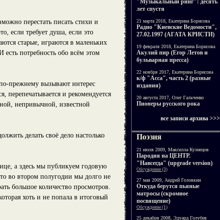
"Музыкальный ринг": десять
лет спустя
зможно перестать писать стихи и
21 марта 2018, Екатерина Борисова
Радио "Киевские Ведомости",
о, если требует душа, если это
27.02.1997 (АГАТА КРИСТИ)
аются старые, играются в маленьких
19 февраля 2018, Екатерина Борисова
И есть потребность обо всём этом
Акулий пир (Егор Летов и
бульварная пресса)
22 ноября 2017, Екатерина Борисова
к/ф "Асса", часть 2 (разные
 по-прежнему вызывают интерес
издания)
я, перепечатывается и рекомендуется
20 августа 2017, Олег Гальченко
Пионеры русского рока
нной, непривычной, известной
все записи архива >>>
олжить делать своё дело настолько
Поэзия
21 июля 2009, Максилла Кузнецов
Пародия на ЦЕНТР.
"Навсегда" (upgrade version)
ице, а здесь мы публикуем годовую
Обсуждение (3)
что во втором полугодии мы долго не
27 мая 2009, Андрей Головкин
Откуда берутся пьяные
рать большое количество просмотров.
матросы (скромное
 которая хоть и не попала в итоговый
посвящение)
Обсуждение (1)
25 декабря 2008, Эдуард Голубев