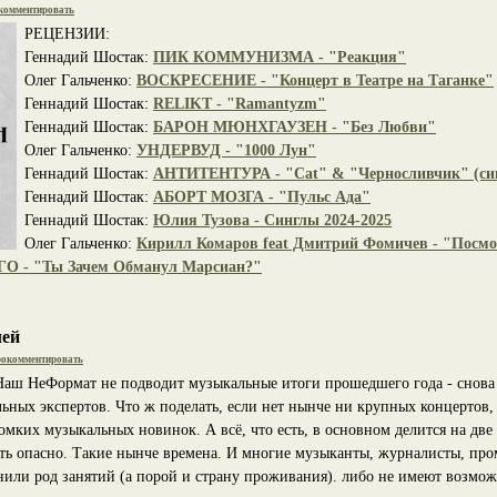
комментировать
РЕЦЕНЗИИ:
Геннадий Шостак:
ПИК КОММУНИЗМА - "Реакция"
Олег Гальченко:
ВОСКРЕСЕНИЕ - "Концерт в Театре на Таганке"
Геннадий Шостак:
RELIKT - "Ramantyzm"
Геннадий Шостак:
БАРОН МЮНХГАУЗЕН - "Без Любви"
Олег Гальченко:
УНДЕРВУД - "1000 Лун"
Геннадий Шостак:
АНТИТЕНТУРА - "Cat" & "Черносливчик" (си
Геннадий Шостак:
АБОРТ МОЗГА - "Пульс Ада"
Геннадий Шостак:
Юлия Тузова - Синглы 2024-2025
Олег Гальченко:
Кирилл Комаров feat Дмитрий Фомичев - "Посмот
 - "Ты Зачем Обманул Марсиан?"
лей
окомментировать
 Наш НеФормат не подводит музыкальные итоги прошедшего года - снова 
льных экспертов. Что ж поделать, если нет нынче ни крупных концертов,
мких музыкальных новинок. А всё, что есть, в основном делится на две к
рить опасно. Такие нынче времена. И многие музыканты, журналисты, пр
енили род занятий (а порой и страну проживания). либо не имеют возмож