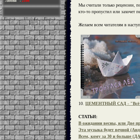
Любви"
-
2166
Мы считали только рецензии, по
кто-то пропустил или захочет п
Желаем всем читателям в наступ
10.
ЦЕМЕНТНЫЙ САД - "Всё Н
СТАТЬИ:
В ожидании весны, или Две пр
Эта музыка будет вечной (Анд
Всем, кому за 30 и больше (