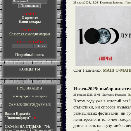
28 марта 2026, 15:26 - Екатерина Борисова -
Про
О САЙТЕ
О проекте
Наши авторы
КОНТАКТЫ
Связаться с координатором
ПОИСК ПО САЙТУ
Подробный поиск
КОНЦЕРТЫ
Олег Гальченко:
МАНГО-МАНГО
ПУБЛИКАЦИИ
Итоги-2025: выбор читате
28 февраля 2026, 15:01 - Екатерина Борисова -
Пр
за полугодие
за все время
В этом году уже в который раз
САМЫЕ ОБСУЖДАЕМЫЕ
статистики, ни опросов музыка
размашистых фестивалей, ни гро
Вадим Курылёв -
"Эквилибриум"
-
0
неинтересно, и то, о чем гово
деятельность на паузу, либо см
СКУФЫ НА ОТДЫХЕ - "Не