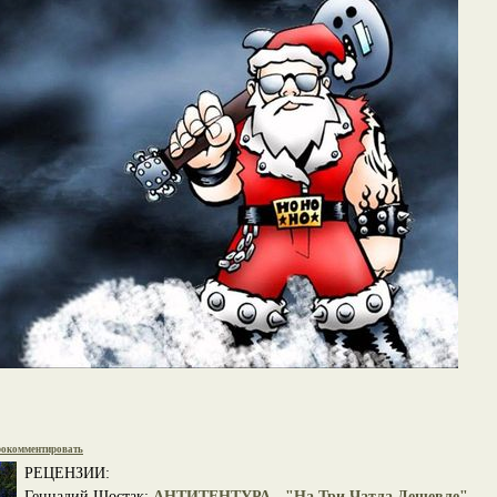
окомментировать
РЕЦЕНЗИИ:
Геннадий Шостак:
АНТИТЕНТУРА - "На Три Чатла Дешевле"