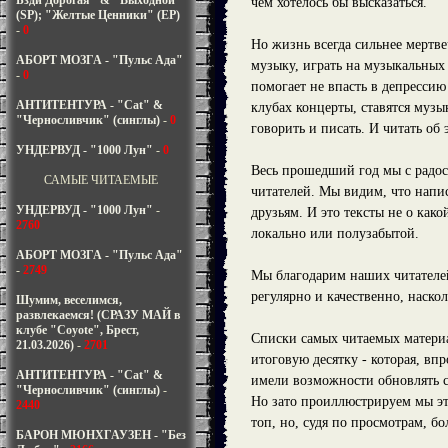
Бзди Дорогая" & "Выходной"
чем хотелось бы высказаться.
(SP); "Желтые Ценники" (EP)
-
0
Но жизнь всегда сильнее мертве
АБОРТ МОЗГА - "Пульс Ада"
музыку, играть на музыкальных 
-
0
помогает не впасть в депрессию
АНТИТЕНТУРА - "Cat" &
клубах концерты, ставятся музы
"Черносливчик" (синглы)
-
0
говорить и писать. И читать об 
УНДЕРВУД - "1000 Лун"
-
0
Весь прошедший год мы с радос
САМЫЕ ЧИТАЕМЫЕ
читателей. Мы видим, что напис
УНДЕРВУД - "1000 Лун"
-
друзьям. И это тексты не о ка
2760
локально или полузабытой.
АБОРТ МОЗГА - "Пульс Ада"
-
2749
Мы благодарим наших читателей 
регулярно и качественно, наско
Шумим, веселимся,
развлекаемся! (СРАЗУ МАЙ в
клубе "Coyote", Брест,
Списки самых читаемых материа
21.03.2026)
-
2701
итоговую десятку - которая, вп
АНТИТЕНТУРА - "Cat" &
имели возможности обновлять са
"Черносливчик" (синглы)
-
Но зато проиллюстрируем мы эт
2440
топ, но, судя по просмотрам, б
БАРОН МЮНХГАУЗЕН - "Без