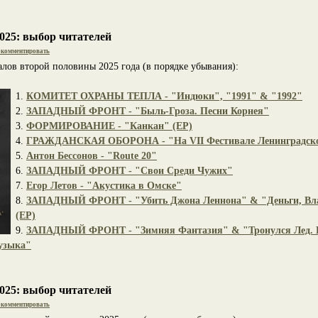
025: выбор читателей
комментировать
лов второй половины 2025 года (в порядке убывания):
1.
КОМИТЕТ ОХРАНЫ ТЕПЛА - "Индюки", "1991" & "1992"
2.
ЗАПАДНЫЙ ФРОНТ - "Быль-Гроза. Песни Корнея"
3.
ФОРМИРОВАНИЕ - "Канкан" (EP)
4.
ГРАЖДАНСКАЯ ОБОРОНА - "На VII Фестивале Ленинградско
5.
Антон Бессонов - "Route 20"
6.
ЗАПАДНЫЙ ФРОНТ - "Свои Среди Чужих"
7.
Егор Летов - "Акустика в Омске"
8.
ЗАПАДНЫЙ ФРОНТ - "Убить Джона Леннона" & "Деньги, Влас
(EP)
9.
ЗАПАДНЫЙ ФРОНТ - "Зимняя Фантазия" & "Тронулся Лед. 
узыка"
025: выбор читателей
комментировать