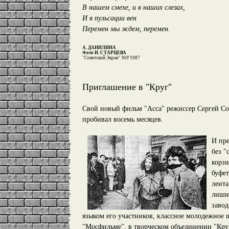
В нашем смехе, и в наших слезах,
И в пульсации вен
Перемен мы ждем, перемен.
А. ДАНИЛИНА
Фото И. СТАРЦЕВА
"Советский Экран" №9'1987
Приглашение в "Круг"
Свой новый фильм "Асса" режиссер Сергей Сол
пробивал восемь месяцев.
И пре
без "
корзи
буфет
лента
лишн
завод
языком его участников, классное молодежное ш
"Мосфильме", в творческом объединении "Круг