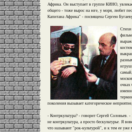
Африка. Он выступает в группе КИНО, увлека
общего - тоже вырос на юге, у моря, любит пе
Капитана Африка" - посвящена Сергею Бугаеву
Стихи 
фильме
выраже
костю
выкра
разны
игрушк
самый,
москов
очках 
именн
термин
поколения вызывает категорическое неприятие
- Контркультура? - говорит Сергей Соловьев. -
не контркультура, а просто бескультурье. Я во
что называют "рок-культурой", и к тем ее уж