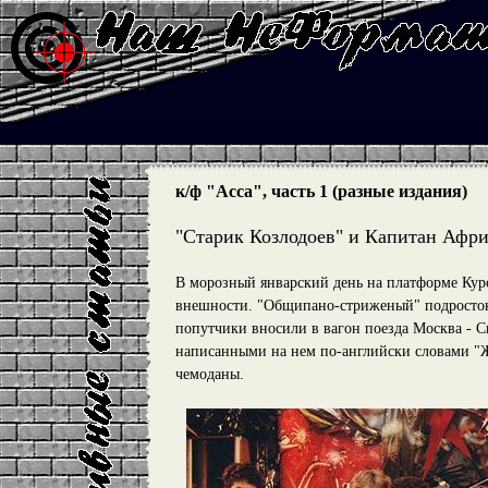
к/ф "Асса", часть 1 (разные издания)
"Старик Козлодоев" и Капитан Афр
В морозный январский день на платформе Кур
внешности. "Общипано-стриженый" подросток с
попутчики вносили в вагон поезда Москва - 
написанными на нем по-английски словами "Ж
чемоданы.