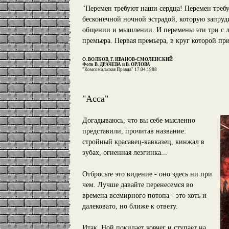
"Перемен требуют наши сердца! Перемен требу
бесконечной ночной эстрадой, которую запруд
общении и мышлении. И перемены эти три с л
премьера. Первая премьера, в круг которой при
О. ВОЛКОВ, Г. ИВАНОВ-СМОЛЕНСКИЙ
Фото В. ДРАЧЕВА и В. ОРЛОВА
"Комсомольская Правда" 17.04.1988
"Асса"
Догадываюсь, что вы себе мысленно
представили, прочитав название:
стройный красавец-кавказец, кинжал в
зубах, огненная лезгинка...
Отбросьте это видение - оно здесь ни при
чем. Лучше давайте перенесемся во
времена всемирного потопа - это хоть и
далековато, но ближе к ответу.
Итак, Ной покидает ковчег и ступает на