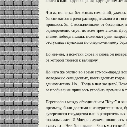
войти в один круг общения, круг единомыслия
Что ж, попытка, без всяких сомнений, удалась
бы сниматься в роли распорядительного и гост
пришлось бы. С воспаленными от бессонных но
одновременно снует по всем трем этажам Дво
знаком победы пальца, пожимает руки направо,
отстукивает кулаками по оперно-чинному барха
Но нет-нет, а все-таки снова и снова он возвр
от которой тянется к валидолу.
До чего же охотно во время арт-рок-парада в
молодежью семидесятых, шестидесятых годов. 
единомыслию. Но... Тогда в чем же дело? Поч
ее пробивание пришлось угробить времени в т
Переговоры между объединением "Круг" и кино
премьеру, были долгими и изнурительными, бу
суверенного государства или о разорительных
откладывалась. И Москва слухами полнилась: в
культуры... Нет, бери выше... Здесь мы со все