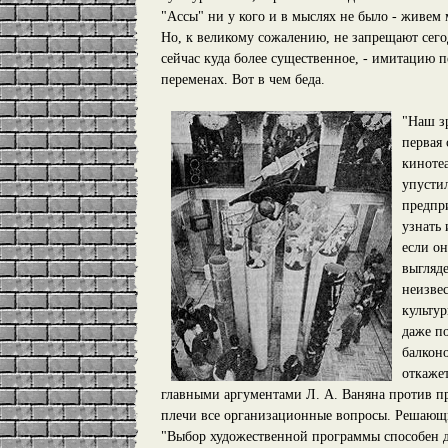
"Ассы" ни у кого и в мыслях не было - живем 
Но, к великому сожалению, не запрещают сегод
сейчас куда более существенное, - имитацию 
переменах. Вот в чем беда.
"Наш з
первая
кинотеа
упустил
предпри
узнать
если он
выгляде
неизве
культу
даже по
балкон
откаже
главными аргументами Л. А. Ваняна против пр
плечи все организационные вопросы. Решающи
"Выбор художественной программы способен д