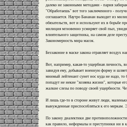
далеко не законными методами - парня забира
"Обработаешь" вот того заключенного - получи
соглашается. Наутро Бананан выходит из мили
обязательств, вот и используют их в борьбе пр
милиция мгновенно усмиряет свой пыл, увидя 
влиятельного защитника, на самом деле престу
Закономерность мира масок.
Беззаконие в маске закона отравляет воздух н
Вот, например, какая-то ущербная личность, 
завидуя ему, добывает военную форму и шляет
мнимый лейтенант сунет нос куда не надо, то 
попадут не некие "хозяева жизни", которые ег
жалкие слезы по поводу своей ущербности. Ч
И лишь где-то в стороне живут люди, маленьк
вынужденные приспособляться к его меркам. Э
По закону диалектики две противоположности 
как правило, неформалы и преступники ни в к