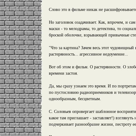
Слово это в фильме никак не расшифровывается,
Но заголовок озадачивает. Как, впрочем, и с
маски - то мелодрамы, то детектива, то социал
броской оболочке, взрывающей привычные сте
"Что за картина? Зачем весь этот чудовищный 
растерянность... агрессивное недоумение...
Вот об этом и фильм. О растерянности. О злоб
времени застоя.
Да, мы сразу узнаем это время. И по портрет
по пустословию радиоприемников и телевизоро
однообразным, бесцветным.
С. Соловьев опровергает шаблонное восприяти
какое там приглашает - заставляет!) взглянуть
подчеркивает разнообразие жизни, пестроту ее