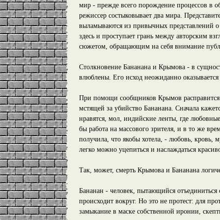
мир - прежде всего порождение процессов в о
режиссер состыковывает два мира. Представит
выламываются из привычных представлений о че
здесь и проступает грань между авторским вз
сюжетом, обращающим на себя внимание публ
Столкновение Бананана и Крымова - в сущност
влюблены. Его исход неожиданно оказывается
При помощи сообщников Крымов расправится с
мстящей за убийство Бананана. Сначала кажетс
нравятся, мол, индийские ленты, где любовные
бы работа на массового зрителя, и в то же вр
получила, что якобы хотела, - любовь, кровь, 
легко можно уцепиться и наслаждаться красив
Так, может, смерть Крымова и Бананана логич
Бананан - человек, пытающийся отъединиться о
происходит вокруг. Но это не протест: для пр
замыкание в маске собственной иронии, скеп