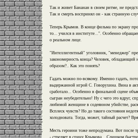
Так и живет Бананан в своем ритме, не представ
Так и смерть воспринял он - как странную слу
Теперь Крымов. В конце фильма по экрану про
то... учился в институте...". Особенно обращ
о реальном лице.
"Интеллигентный" уголовник, "менеджер" прес
закономерность конца? Человек, обладающий 
образом?.. Как это понять?
Гадать можно по-всякому. Именно гадать, пото
выдержанной игрой С. Говорухина. Вина в акт
сработало... Особенно в финальной сцене объ
сыгран неубедительно! Ну с чего это вдруг, с
любимой женщине в содеянном убийстве, раскры
Всплеск чувств? Но до такого состояния недот
холодновата. Тогда, может, тайный расчет? Вря
Месть героини тоже непродумана. Вот после тр
- стреляет в спину Крымова... Слишком быстро 