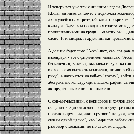
И теперь вот уже три с лишним недели Дворец
КВНы, начинается где-то у подножия эскалатор
движущейся навстречу, обязательно крикнут: 
культуры будут вам попадаться совсем молоды
пришпиленными на груди: "Билетик бы!" Даль
слово. И милиция, и дружинники чрезвычайно 
А дальше будет само "Асса"-шоу, сам арт-рок-п
календари - все с фирменной надписью "Асса".
бесконечная, кажется, выставка искусства соц-
в свое время выстоять молодежи, помогло ей о
руку", а натыкаться на чей-то "локоть", войт
абстрактные конструкции, шелкографии, стилизац
автору, от поколения - к поколению...
С соц-арт-выставки, с коридоров и холлов дво
общения и единомыслия. Потом будут ритмы и 
против лицемерия, лжи, круговой поруки, кото
связан одной целью", кто "мерилом работы счит
разговор отдельный, не по свежим следам...