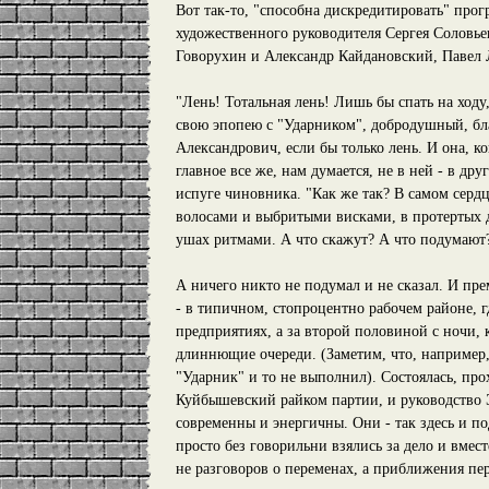
Вот так-то, "способна дискредитировать" прог
художественного руководителя Сергея Соловь
Говорухин и Александр Кайдановский, Павел
"Лень! Тотальная лень! Лишь бы спать на ходу,
свою эпопею с "Ударником", добродушный, бл
Александрович, если бы только лень. И она, ко
главное все же, нам думается, не в ней - в др
испуге чиновника. "Как же так? В самом серд
волосами и выбритыми висками, в протертых д
ушах ритмами. А что скажут? А что подумают?
А ничего никто не подумал и не сказал. И пре
- в типичном, стопроцентно рабочем районе, 
предприятиях, а за второй половиной с ночи, 
длиннющие очереди. (Заметим, что, например,
"Ударник" и то не выполнил). Состоялась, про
Куйбышевский райком партии, и руководство Э
современны и энергичны. Они - так здесь и по
просто без говорильни взялись за дело и вме
не разговоров о переменах, а приближения пер