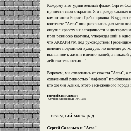
Каждому этот удивительный фильм Сергея Сол
принести свои открытия. Я и прежде слышал п
композиции Бориса Гребенщикова. В художес
контексте "Ассы" они раскрылись для меня пол
ощутил красоту их загадочности и дисгармон
прав режиссер картины, утверждавший в одно
что АКВАРИУМ под руководством Гребенщико
явление подлинной культуры, но явление до ко
вызванное к жизни именно нашей, а никакой 
действительностью...".
Впрочем, мы отвлеклись от сюжета "Ассы", а 
охваченный ревностью "мафиози" приближает
кто хозяин Алики, этого заснеженного города 
Григорий СИМАНОВИЧ
"Спутник Кинозрителя" №4/1988
Последний маскарад
Сергей Соловьев и "Асса"