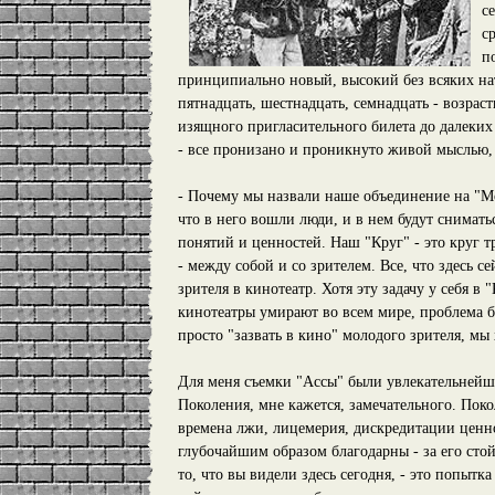
с
с
п
принципиально новый, высокий без всяких нат
пятнадцать, шестнадцать, семнадцать - возраст
изящного пригласительного билета до далеких
- все пронизано и проникнуто живой мыслью,
- Почему мы назвали наше объединение на "Мо
что в него вошли люди, и в нем будут снимат
понятий и ценностей. Наш "Круг" - это круг 
- между собой и со зрителем. Все, что здесь с
зрителя в кинотеатр. Хотя эту задачу у себя в
кинотеатры умирают во всем мире, проблема б
просто "зазвать в кино" молодого зрителя, мы
Для меня съемки "Ассы" были увлекательнейш
Поколения, мне кажется, замечательного. Поко
времена лжи, лицемерия, дискредитации ценн
глубочайшим образом благодарны - за его стойк
то, что вы видели здесь сегодня, - это попыт