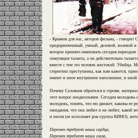
- Крымов для нас, авторов фильма, - говорит С
предприимчивый, умный, деловой, волевой и
которое принято именовать сегодня периодом 
симуляция таланта, а он действительно талант
вместе с тем это человек жестокий. Убийца. М
стереотип преступника, как нам кажется, пр
имеют и иное внутреннее наполнение, и иной
Почему Соловьев обратился к героям, материа
этот вопрос неоднозначен. Сегодня молодежь
молодежь, понять, что ею движет, каковы ее 
ожидания, что она любит и не любит, какой хоч
и песня (ее исполняет рок-группа КИНО), кото
Перемен требуют наши сердца,
Перемен требуют наши глаза,