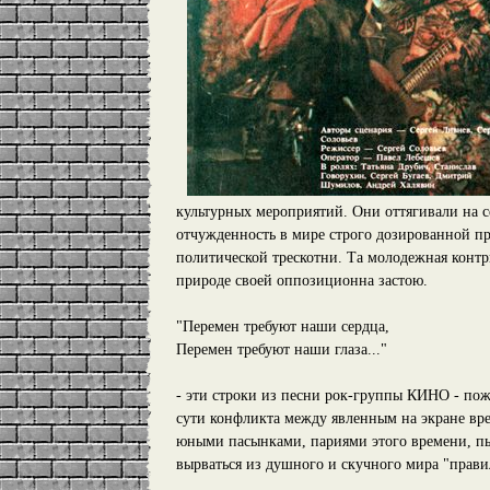
культурных мероприятий. Они оттягивали на 
отчужденность в мире строго дозированной п
политической трескотни. Та молодежная конт
природе своей оппозиционна застою.
"Перемен требуют наши сердца,
Перемен требуют наши глаза..."
- эти строки из песни рок-группы КИНО - по
сути конфликта между явленным на экране вр
юными пасынками, париями этого времени, п
вырваться из душного и скучного мира "прави