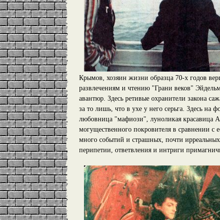
Крымов, хозяин жизни образца 70-х годов вер
развлечениям и чтению "Грани веков" Эйдельм
авантюр. Здесь ретивые охранители закона са
за то лишь, что в ухе у него серьга. Здесь н
любовница "мафиози", луноликая красавица А
могущественного покровителя в сравнении с е
много событий и страшных, почти ирреальных,
перипетии, ответвления и интриги примагнич