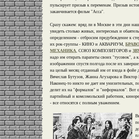
пульсирует призыв к переменам. Призыв исто
заканчивается фильм "Асса".
Сразу скажем: вряд ли в Москве в эти дни на
увидеть столько живых, интересных и обаяте
определением - отбросим предубеждение к сте
их рок-группы - КИНО и АКВАРИУМ,
БРАВ
МЕХАНИКА
, СОЮЗ КОМПОЗИТОРОВ и
ЗВ
надо им отирать парапеты своих "тусовок", а
изображении спустя полгода после их заверше
на целый месяц отданный им от входа в фойе д
Вячеслав Бутузов, Жанна Агузарова и Виктор Ц
Наконец-то никто не дает им унизительных, п
делит их на "формалов" и "неформалов". Вот о
партийный и комсомольский работник, киноре
- все относятся с полным уважением.
В
п
д
п