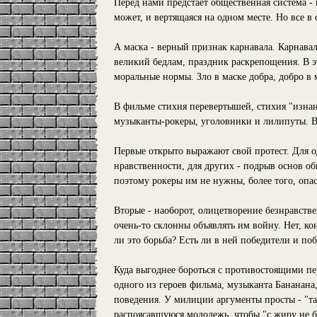
Перед нами предстает общественная система - н
может, и вертящаяся на одном месте. Но все в
А маска - верный признак карнавала. Карнаваль
великий бедлам, праздник раскрепощения. В э
моральные нормы. Зло в маске добра, добро в м
В фильме стихия перевертышей, стихия "изнан
музыканты-рокеры, уголовники и лилипуты. В
Первые открыто выражают свой протест. Для о
нравственности, для других - подрыв основ об
поэтому рокеры им не нужны, более того, опа
Вторые - наоборот, олицетворение безнравстве
очень-то склонны объявлять им войну. Нет, ко
ли это борьба? Есть ли в ней победители и п
Куда выгоднее бороться с противостоящими пе
одного из героев фильма, музыканта Бананан
поведения. У милиции аргументы просты - "та
распоясавшуюся молодежь, чтобы "с жиру не бе