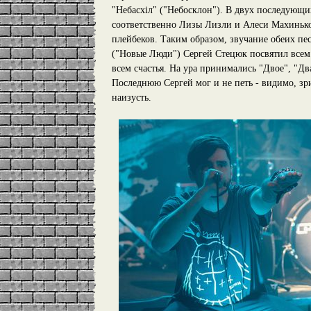
"Небасхіл" ("Небосклон"). В двух последующих
соответственно Лизы Лизли и Алеси Махинько,
плейбеков. Таким образом, звучание обеих п
("Новые Люди") Сергей Стецюк посвятил всем 
всем счастья. На ура принимались "Двое", "Д
Последнюю Сергей мог и не петь - видимо, зр
наизусть.