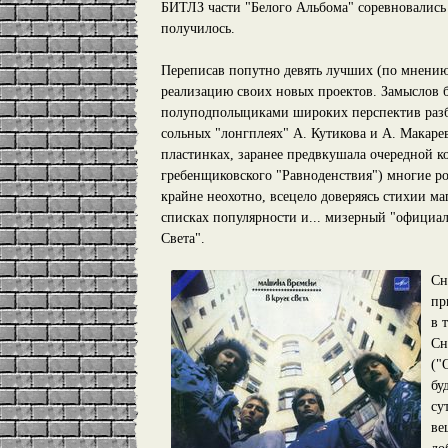
БИТЛЗ части "Белого Альбома" соревновались 
получилось.
Переписав попутно девять лучших (по мнени
реализацию своих новых проектов. Замыслов 
полуподполыциками широких перспектив разбег
сольных "лонгплеях" А. Кутикова и А. Макар
пластинках, заранее предвкушала очередной к
гребенщиковского "Равноденствия") многие ро
крайне неохотно, всецело доверяясь стихии м
списках популярности и... мизерный "официа
Света".
Сн
пр
в 
Сн
("
бу
су
ве