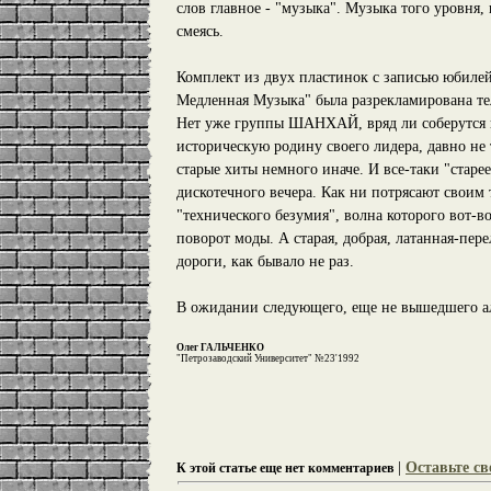
слов главное - "музыка". Музыка того уровня,
смеясь.
Комплект из двух пластинок с записью юбилей
Медленная Музыка" была разрекламирована те
Нет уже группы ШАНХАЙ, вряд ли соберутс
историческую родину своего лидера, давно не 
старые хиты немного иначе. И все-таки "старе
дискотечного вечера. Как ни потрясают своим
"технического безумия", волна которого вот-
поворот моды. А старая, добрая, латанная-п
дороги, как бывало не раз.
В ожидании следующего, еще не вышедшего альб
Олег ГАЛЬЧЕНКО
"Петрозаводский Университет" №23'1992
|
Оставьте св
К этой статье еще нет комментариев