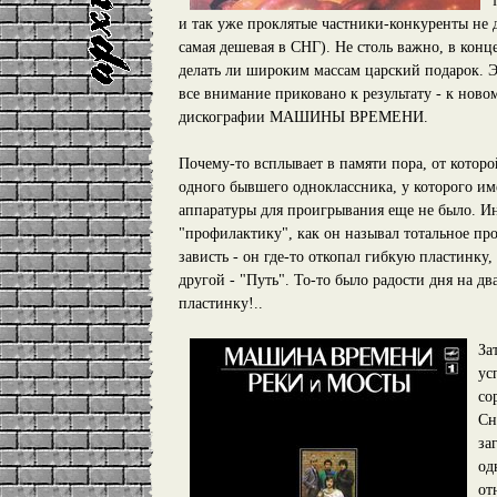
и так уже проклятые частники-конкуренты не 
самая дешевая в СНГ). Не столь важно, в конц
делать ли широким массам царский подарок. Э
все внимание приковано к результату - к нов
дискографии МАШИНЫ ВРЕМЕНИ.
Почему-то всплывает в памяти пора, от которо
одного бывшего одноклассника, у которого им
аппаратуры для проигрывания еще не было. Ин
"профилактику", как он называл тотальное пр
зависть - он где-то откопал гибкую пластинку,
другой - "Путь". То-то было радости дня на дв
пластинку!..
За
ус
со
Сн
за
од
от