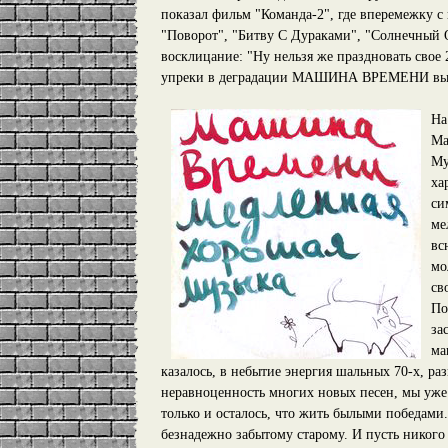
показал фильм "Команда-2", где вперемежку с
"Поворот", "Битву С Дураками", "Солнечный О
восклицание: "Ну нельзя же праздновать свое 
упреки в деградации МАШИНА ВРЕМЕНИ выбр
На
Ма
Му
ха
си
ме
вс
мо
св
По
за
ма
казалось, в небытие энергия шальных 70-х, ра
неравноценность многих новых песен, мы уже
только и осталось, что жить былыми победами
безнадежно забытому старому. И пусть никого