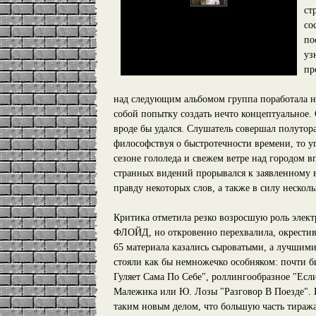
ст
со
по
уз
пр
над следующим альбомом группа поработала на
собой попытку создать нечто концептуальное.
вроде бы удался. Слушатель совершал полутор
философствуя о быстротечности времени, то у
сезоне гололеда и свежем ветре над городом в
странных видений прорывался к заявленному в
правду некоторых слов, а также в силу нескол
Критика отметила резко возросшую роль эле
ФЛОЙД, но откровенно перехвалила, окрестив
65 материала казались сыроватыми, а лучшими
стояли как бы немножечко особняком: почти 
Гуляет Сама По Себе", роллингообразное "Есл
Малежика или Ю. Лозы "Разговор В Поезде". 
таким новым делом, что большую часть тиража