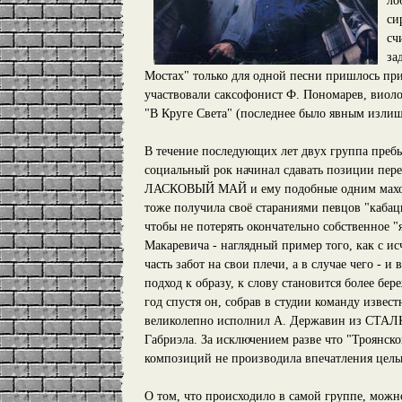
ло
си
сч
за
Мостах" только для одной песни пришлось приг
участвовали саксофонист Ф. Пономарев, виол
"В Круге Света" (последнее было явным излиш
В течение последующих лет двух группа пребы
социальный рок начинал сдавать позиции пер
ЛАСКОВЫЙ МАЙ и ему подобные одним махом 
тоже получила своё стараниями певцов "кабацк
чтобы не потерять окончательно собственное "
Макаревича - наглядный пример того, как с и
часть забот на свои плечи, а в случае чего - и
подход к образу, к слову становится более бе
год спустя он, собрав в студии команду изве
великолепно исполнил А. Державин из СТАЛКЕ
Габриэла. За исключением разве что "Троянско
композиций не производила впечатления цельн
О том, что происходило в самой группе, можно