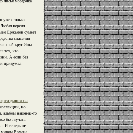
ко лисья мордочка
о уже столько
 Любая версия
рмен Ержанов сумеет
редства спасения
ательный круг Яны
я тех, кто
зни. А если без
 и придумал.
ереиздания на
 коллекции, но
, альбом наконец-то
мог бы
звучать.
а. И теперь не
ым миром Ермена