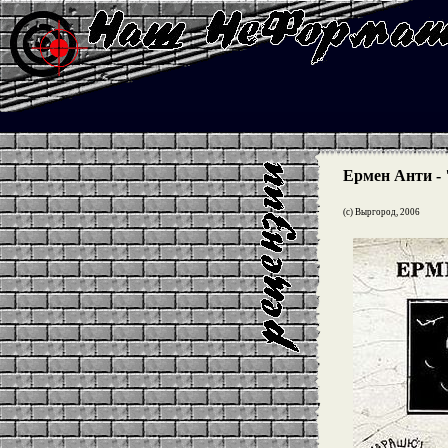
Ермен Анти -
(с) Выргород, 2006