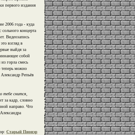
ки первого издания
ие 2006 года - куда
с сольного концерта
ет. Видеозапись
это взгляд в
ервые выйдя за
оминающее собой
 из горла смесь
о теперь можно
 Александр Репьёв
о тебе снится,
ит за кадр, словно
анной направо. Что
 Александра
ор:
Старый Пионэр