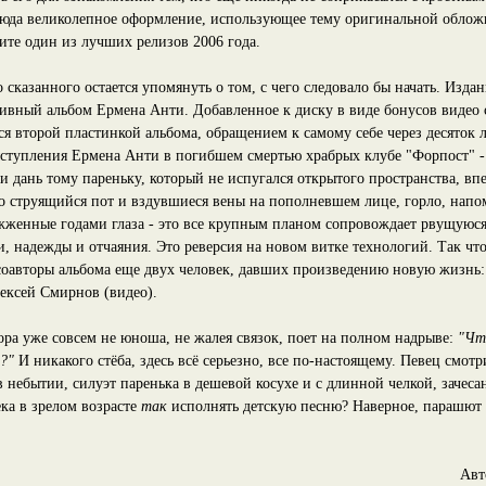
сюда великолепное оформление, использующее тему оригинальной облож
ите один из лучших релизов 2006 года.
о сказанного остается упомянуть о том, с чего следовало бы начать. Издан
хивный альбом Ермена Анти. Добавленное к диску в виде бонусов видео 
я второй пластинкой альбома, обращением к самому себе через десяток л
ыступления Ермена Анти в погибшем смертью храбрых клубе "Форпост" - 
и дань тому пареньку, который не испугался открытого пространства, вп
но струящийся пот и вздувшиеся вены на пополневшем лице, горло, нап
ыжженные годами глаза - это все крупным планом сопровождает рвущуюся
, надежды и отчаяния. Это реверсия на новом витке технологий. Так чт
 соавторы альбома еще двух человек, давших произведению новую жизнь:
лексей Смирнов (видео).
ора уже совсем не юноша, не жалея связок, поет на полном надрыве:
"Чт
?"
И никакого стёба, здесь всё серьезно, все по-настоящему. Певец смотр
 в небытии, силуэт паренька в дешевой косухе и с длинной челкой, зачес
ека в зрелом возрасте
так
исполнять детскую песню? Наверное, парашют
Авт