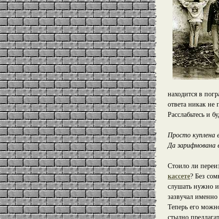
находится в пог
ответа никак не 
Расслабьтесь и бу
Просто куплена 
Да зарифмована 
Стоило ли переиз
кассете
? Без сом
слушать нужно и
зазвучал именно 
Теперь его можн
стыдно предлагат