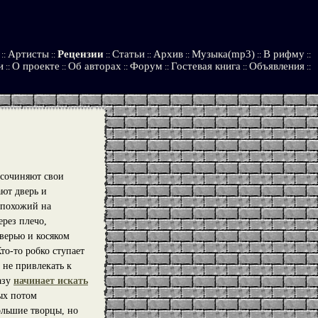
Артисты
Рецензии
Статьи
Архив
Музыка(mp3)
В рифму
::
::
::
::
::
::
::
и
О проекте
Об авторах
Форум
Гостевая книга
Объявления
::
::
::
::
::
::
 сочиняют свои
ют дверь и
 похожий на
ерез плечо,
дверью и косяком
Кто-то робко ступает
 не привлекать к
азу
начинает искать
ых потом
ольшие творцы, но