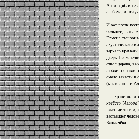
Анти. Добавьте 
альбома, и получ
И вот после всег
большее, чем ар
Ермена становитс
акустического в
зеркало времени 
дверь. Бесконеч
ствол дерева, в
любви, ненависти
смело занести в
(мастеринг) и А
На экране монит
крейсер "Аврора"
видя где-то там,
заставляет челов
Башлачёва...