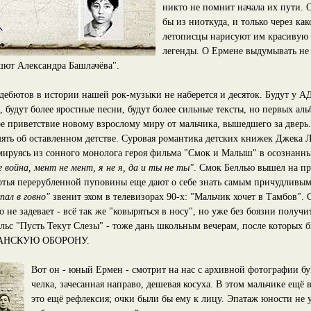
никто не помнит начала их пути. 
бы из ниоткуда, и только через как
летописцы нарисуют им красивую
легенды. О Ермене выдумывать не 
шют Александра Башлачёва".
 дебютов в истории нашей рок-музыки не наберется и десяток. Будут 
 будут более яростные песни, будут более сильные тексты, но первых ал
ое приветствие новому взрослому миру от мальчика, вышедшего за дверь
мять об оставленном детстве. Суровая романтика детских книжек Джека
рмируясь из сонного монолога героя фильма "Смок и Малыш" в осознанн
е война, мент не мент, я не я, да и ты не ты"
. Смок Беллью вышел на п
отья перерубленной пуповины еще дают о себе знать самым причудливым
пал в говно"
звенит эхом в телевизорах 90-х: "Мальчик хочет в Тамбов". 
то не задевает - всё так же "ковыряться в носу", но уже без боязни получи
льс "Пусть Текут Слезы" - тоже дань школьным вечерам, после которых 
ДАНСКУЮ ОБОРОНУ.
Вот он - юный Ермен - смотрит на нас с архивной фотографии бу
челка, зачесанная направо, дешевая косуха. В этом мальчике ещё 
это ещё рефлексия; очки были бы ему к лицу. Эпатаж юности не 