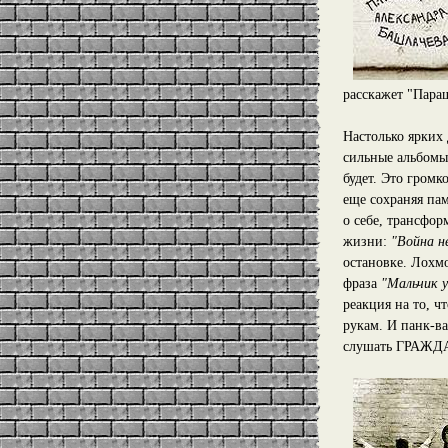
расскажет "Пара
Настолько ярких
сильные альбомы,
будет. Это громк
еще сохраняя па
о себе, трансфо
жизни:
"Война н
остановке. Лохм
фраза
"Мальчик у
реакция на то, ч
рукам. И панк-ва
слушать ГРАЖ