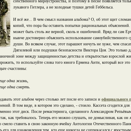
собственного мироустройства, и поэтому в песне появляется толь
лукавого Гитлера, а не холодные тушки детей Геббельса.
И всё же... В чем смысл названия альбома? О, об этот щит сломан
копий, что пора бы оставить попытки рациональных объяснений.
может быть столь же верной, сколь и ошибочной. Вряд ли сам Е
нынче достоверно объяснить использование самоубийственного с
души. Во всяком случае, этот парашют ничуть не хуже, чем спас
Дягилевой или подушки безопасности Виктора Цоя. Это только дл
раничной зоне между защищенностью детства и открытостью взрослой жи
прожить, то используйте слова того юного Ермена Анти, который все это
дьте счастливы:
еще одна жизнь,
еще одна смерть.
давать этот альбом через столько лет после его записи и
официального п
нений. В том виде, в котором это сделано, - стоило. Кассета сгодится для
менно этот диск. После ремастеринга, сделанного Александром Репьёвым
так, как требовалось. Теперь его можно слушать, не домысливая, как он
о смело ставить в свою законную ячейку Антологии Отечественного Панк
ь его для ознакомления тем, кто еще никогда не соприкасался с яростн