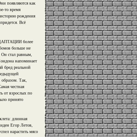
Они появляются как
ое-то время
 историю рождения
придется. Всё
у АДАПТАЦИИ более
ьбомов больше не
. Он стал равным,
 Лондона напоминает
ый бред реальной
редыдущей
 образом. Так,
Самая честная
ть от взрослых по
было принято
клета: длинная
виден Егор Летов,
успел нарастить мясо