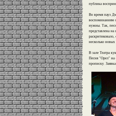
публика восприня
Во время пауз Дм
воспоминаниям о
нужны. Так, песн
представлена на
раскритиковало,
несколько новых 
В зале Театра к
Песня "Орел" на
прописку. Заявка