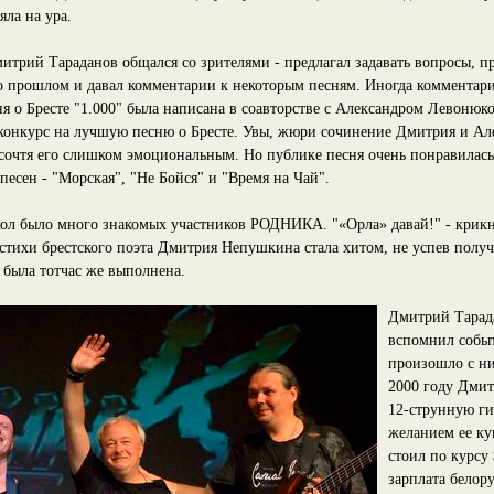
ла на ура.
итрий Тараданов общался со зрителями - предлагал задавать вопросы, п
 прошлом и давал комментарии к некоторым песням. Иногда комментар
я о Бресте "1.000" была написана в соавторстве с Александром Левонюко
 конкурс на лучшую песню о Бресте. Увы, жюри сочинение Дмитрия и Ал
 сочтя его слишком эмоциональным. Но публике песня очень понравилась
песен - "Морская", "Не Бойся" и "Время на Чай".
укол было много знакомых участников РОДНИКА. "«Орла» давай!" - крикн
 стихи брестского поэта Дмитрия Непушкина стала хитом, не успев полу
 была тотчас же выполнена.
Дмитрий Тарада
вспомнил событ
произошло с ни
2000 году Дми
12-струнную ги
желанием ее ку
стоил по курсу 
зарплата белору