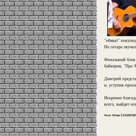
"обмыл" покупку 
Но гитара звуча
Финальный блок 
байкерам, "Про Х
Дмитрий предста
и, уступив прось
Искренне благод
всего, выйдет ос
Фото: Юлия ХАТЫПОВ