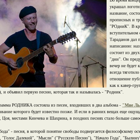
Во время конце
украшал логоти
название, состо
прописных и тр
"РОдниК". В кр
вступительном
Тараданов дал 
написанию: наз
состоит из двух
"дни". Он преду
вечер не будет 
всегда тяготило
отношение пу
как к кавер-гр
 и объявил первую песню, которая так и называлась - "Родник".
рамма РОДНИКА состояла из песен, входивших в два альбома -
"Мне Ль
звание которого будет известно позже. И если в ранних вещах еще ощущ
, Цоя, местами Кинчева и Шахрина, в поздних песнях стало больше само
бода" - песня, в которой понятие свободы подвергается философскому о
 "Голос Далекий", "Мысли" ("Русскую Песню"), "Начало Года", "Былину