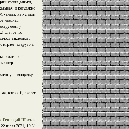
трий копил деньги,
казывая, и регулярно
 узнать, не купили
вот наконец
нструмент у
х! Он тотчас
шлось заклеивать.
 играет на другой.
ыло или Нет" -
 концерт.
авленную площадку
ма, который, скорее
р:
Геннадий Шостак
22 июля 2021, 19:31