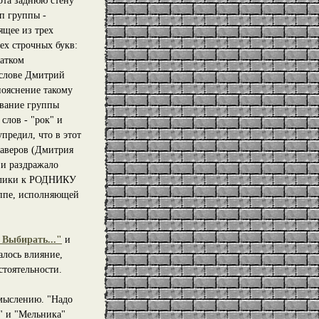
рта заднюю стену
п группы -
ящее из трех
ех строчных букв:
атком
 слове Дмитрий
пояснение такому
вание группы
 слов - "рок" и
предил, что в этот
каверов (Дмитрия
 и раздражало
блики к РОДНИКУ
уппе, исполняющей
 Выбирать..."
и
алось влияние,
стоятельности.
смыслению. "Надо
" и "Мельника"