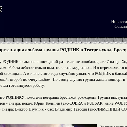
Новости
Ссылк
 (презентация альбома группы РОДНИК в Театре кукол, Брест, 
у РОДНИК я слышал в последний раз, если не ошибаюсь, лет 7 назад. Хо
мом. Работа действительно шла, но очень медленно... И я переключился
ой столицы... А в июне этого года случайно узнал, что РОДНИК в ближ
вый, второй по счету альбом. По этому случаю группа давала концерт в Т
овала готовящуюся работу.
что РОДНИКУ помогали ветераны брестской рок-сцены. Группа выступала
ов - гитара, вокал; Юрий Колычев (экс-COBRA и PULSAR, ныне WOLFS
 - гитара; Виктор Наумчик - бас; Владимир Тевосян (экс-ЛИМОННЫЙ 