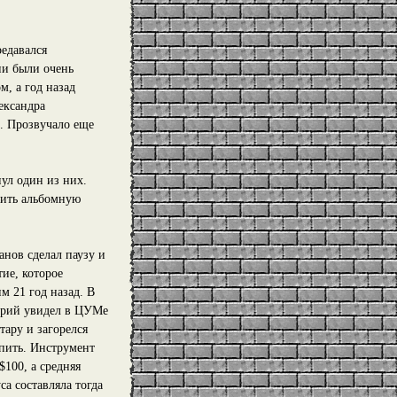
редавался
ии были очень
м, а год назад
ександра
. Прозвучало еще
ул один из них.
чить альбомную
нов сделал паузу и
ие, которое
м 21 год назад. В
трий увидел в ЦУМе
тару и загорелся
пить. Инструмент
$100, а средняя
са составляла тогда