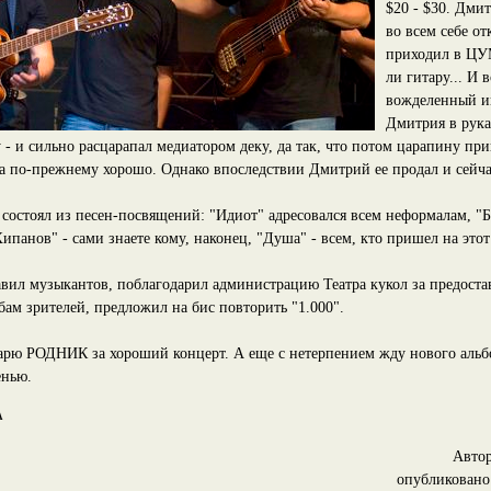
$20 - $30. Дми
во всем себе от
приходил в ЦУМ
ли гитару... И 
вожделенный и
Дмитрия в рука
- и сильно расцарапал медиатором деку, да так, что потом царапину при
ла по-прежнему хорошо. Однако впоследствии Дмитрий ее продал и сейчас
состоял из песен-посвящений: "Идиот" адресовался всем неформалам, "Б
ипанов" - сами знаете кому, наконец, "Душа" - всем, кто пришел на этот
вил музыкантов, поблагодарил администрацию Театра кукол за предост
бам зрителей, предложил на бис повторить "1.000".
арю РОДНИК за хороший концерт. А еще с нетерпением жду нового альбо
енью.
А
Авто
опубликовано 