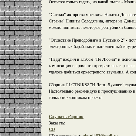
Остается только гадать, из какой пьесы - Моли
"Сигнал" авторства москвича Никиты Дорофеев
Страны" Никиты Солодягина, автора из Донецк
можно понимать некоторые республики бывшег
"Отшествие Преподобнаго в Пустыню 2" - поч
электронных барабанах и наполненный внутре
"Пздц" входил в альбом "Не Любил" и исполня
композиция из романса превратилась в разве
удалось добиться оркестрового звучания. А со
Сборник PLOTNIK82 "И Лето. Лучшее" слушает
Настоятельно рекомендую к прослушиванию и 
только поклонникам проекта.
Слушать сборник
Заказать:
CD
CD с автографом:
plotnik82@mail.ru