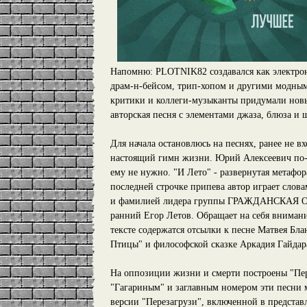
Напомню: PLOTNIK82 создавался как электронн
драм-н-бейсом, трип-хопом и другими модным
критики и коллеги-музыканты придумали новый
авторская песня с элементами джаза, блюза и 
Для начала остановлюсь на песнях, ранее не 
настоящий гимн жизни. Юрий Алексеевич по-п
ему не нужно. "И Лето" - развернутая метафор
последней строчке припева автор играет слов
и фамилией лидера группы ГРАЖДАНСКАЯ ОБ
ранний Егор Летов. Обращает на себя вниман
тексте содержатся отсылки к песне Матвея Бл
Птицы" и философской сказке Аркадия Гайдар
На оппозиции жизни и смерти построены "Пере
"Гагариным" и заглавным номером эти песни 
версии "Перезагрузи", включенной в представ