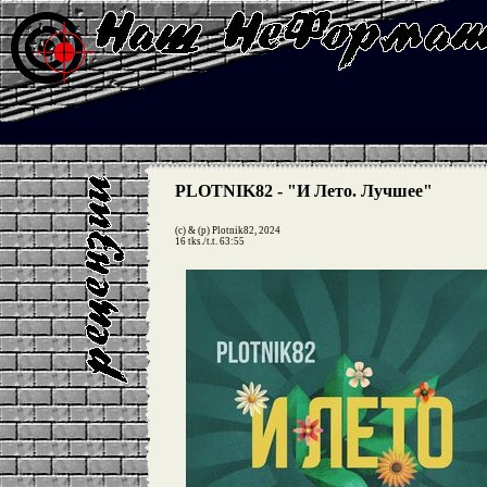
PLOTNIK82 - "И Лето. Лучшее"
(c) & (p) Plotnik82, 2024
16 tks./t.t. 63:55