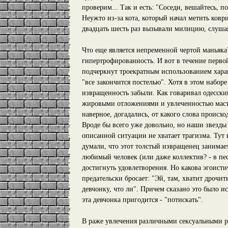
проверим... Так и есть: "Соседи, вешайтесь, п
Неужто из-за кота, который начал метить ковр
двадцать шесть раз вызывали милицию, слушая
Что еще является непременной чертой маньяка
гипертрофированность. И вот в течение перв
подчеркнут троекратным использованием харак
"все закончится постелью". Хотя в этом наборе 
извращенность забыли. Как говаривал одесски
жировыми отложениями и увлеченностью мастур
наверное, догадались, от какого слова происхо
Вроде бы всего уже довольно, но наши звезды 
описанной ситуации не хватает трагизма. Тут
думали, что этот толстый извращенец занимает
любимый человек (или даже коллектив? - в пес
достигнуть удовлетворения. Но какова эгоист
предательски бросает: "Эй, там, хватит дрочит
девчонку, что ли". Причем сказано это было ис
эта девчонка пригодится - "потискать".
В раже увлечения различными сексуальными р