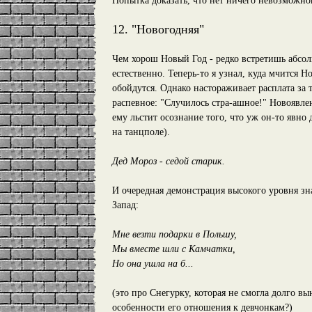
Попытка доказать, что нет ничего невозможно
12. "Новогодняя"
Чем хорош Новый Год - редко встретишь абсолю
естественно. Теперь-то я узнал, куда мчится Н
обойдутся. Однако настораживает расплата за т
распевное: "Случилось стра-ашное!" Новояв
ему льстит осознание того, что уж он-то явно 
на танцполе).
Дед Мороз - седой старик.
И очередная демонстрация высокого уровня зна
Запад:
Мне везти подарки в Польшу,
Мы вместе шли с Камчатки,
Но она ушла на б...
(это про Снегурку, которая не смогла долго в
особенности его отношения к девчонкам?)