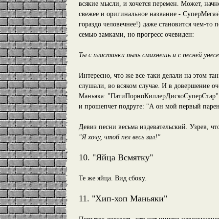
всякие мысли, и хочется перемен. Может, начн
свежее и оригинальное название - СуперМега
гораздо человечнее!) даже становится чем-то 
семью замками, но прогресс очевиден:
Ты с пластинки пыль смахнешь и с песней унес
Интересно, что же все-таки делали на этом т
слушали, во всяком случае. И в довершение о
Маньяка: "ПатиПорноКиллерДискоСуперСтар" (
и прошепчет подруге: "А он мой первый парен
Девиз песни весьма издевательский. Узрев, чт
"Я хочу, чтоб пел весь зал!"
10. "Яйца Всмятку"
Те же яйца. Вид сбоку.
11. "Хип-хоп Маньяки"