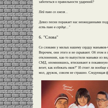
заботиться о правильности ударений?
Пей пиво со хмеля...
Девиз песни поражает нас неожиданными под
есть пиво в сердце..."
6. "Слова"
Со словами у милых нашему сердцу маньяков-
Впрочем, они этого и не скрывают. Об этом и 
отклонениях, как-то выпустили маньяки из ви
СМД, опомнившись, втискивают в покаянную п
везет, как избежать оков?" И стоит ли вообще 
мол, дружок, совсем не страшно. Следующая ф