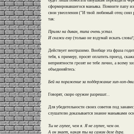
будет лишь помогать бабушкам переходить чере
сформировавшегося маньяка. Помните папу из
свои увеселения ("И твой любимый отец снял р
так:
Приляг на диван, типа очень устал.
И скажи ему
(только не вздумай искать слова!
Действует неотразимо. Вообще эта фраза годи
тебя, к примеру, просят оплатить проезд, скаж
неприятности грозят не тебе лично, а всему х
объединяйтесь:
Бей на поражение за поддержание хип-хоп-дв
Говорят, скоро оружие разрешат...
Для убедительности своих советов под занаве
слушателю доказывается знание маньяками осн
Ты не глупее, чем я. Я не глупее, чем он.
А он знает, какая ты на самом деле дура.