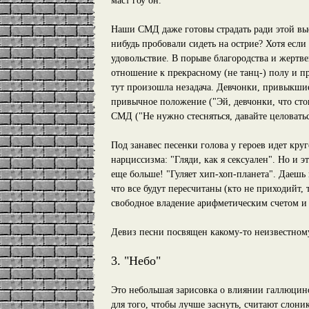
маст гоу он.
Наши СМД даже готовы страдать ради этой выс
нибудь пробовали сидеть на острие? Хотя если
удовольствие. В порыве благородства и жертве
отношение к прекрасному (не танц-) полу и п
тут произошла незадача. Девчонки, привыкши
привычное положение ("Эй, девчонки, что стои
СМД ("Не нужно стесняться, давайте целоваться
Под занавес песенки голова у героев идет кру
нарциссизма: "Гляди, как я сексуален". Но и 
еще больше! "Гуляет хип-хоп-планета". Даешь
что все будут пересчитаны (кто не приходийт, 
свободное владение арифметическим счетом и в
Девиз песни посвящен какому-то неизвестно
3. "Небо"
Это небольшая зарисовка о влиянии галлюцин
для того, чтобы лучше заснуть, считают слони