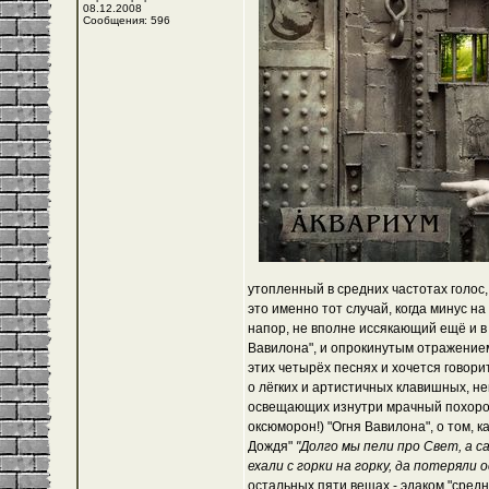
08.12.2008
Сообщения: 596
утопленный в средних частотах голос, 
это именно тот случай, когда минус на 
напор, не вполне иссякающий ещё и в 
Вавилона", и опрокинутым отражением
этих четырёх песнях и хочется говори
о лёгких и артистичных клавишных, н
освещающих изнутри мрачный похоронн
оксюморон!) "Огня Вавилона", о том, 
Дождя"
"Долго мы пели про Свет, а с
ехали с горки на горку, да потеряли 
остальных пяти вещах - эдаком "сред