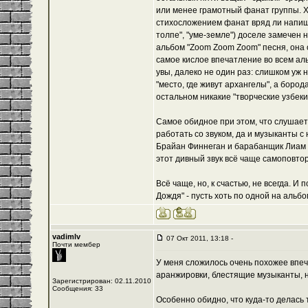
или менее грамотный фанат группы. Х
стихосложением фанат вряд ли напише
толпе", "уме-земле") доселе замечен 
альбом "Zoom Zoom Zoom" песня, она о
самое кислое впечатление во всем ал
увы, далеко не один раз: слишком уж н
"место, где живут архангелы", а бород
остальном никакие "творческие узбеки"
Самое обидное при этом, что слушает
работать со звуком, да и музыканты с
Брайан Финнеган и барабанщик Лиам 
этот дивный звук всё чаще самоповтор
Всё чаще, но, к счастью, не всегда. 
Дождя" - пусть хоть по одной на альбо
vadimlv
07 Окт 2011, 13:18 -
Почти мембер
У меня сложилось очень похожее впе
аранжировки, блестящие музыканты, 
Зарегистрирован: 02.11.2010
Сообщения: 33
Особенно обидно, что куда-то делась 