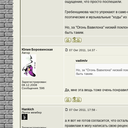
ощущение, что просто поспешили.
Гребенщикова часто упрекают в само-п
поэтические и музыкальные "ходы" из
Но, за "Огонь Вавилона" низкий покло
быть таким.
Юлия Боровинская
07 Окт 2011, 14:37 -
Автор
vadimlv
Но, за "Огонь Вавилона" низкий по
быть таким.
Зарегистрирован:
08.12.2008
Сообщения: 596
Да, мне эта вещь тоже очень понравил
Hankich
07 Окт 2011, 17:58 -
Почти мембер
а я вот не готов согласится, что оста
правилам я могу написать свою рецен
Зарегистрирован: