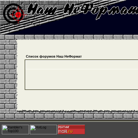
Список форумов Наш НеФормат