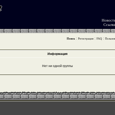
Новост
Ссылк
:
:
:
Поиск
Регистрация
FAQ
Пользов
Информация
Нет ни одной группы