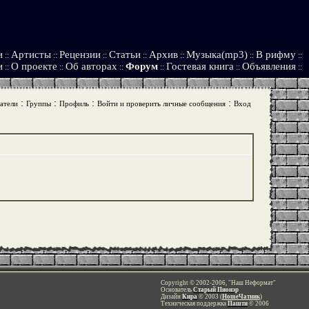
и
Артисты
Рецензии
Статьи
Архив
Музыка(mp3)
В рифму
::
::
::
::
::
::
::
и
О проекте
Об авторах
Форум
Гостевая книга
Объявления
::
::
::
::
::
::
:
:
:
:
атели
Группы
Профиль
Войти и проверить личные сообщения
Вход
Copyright © 2002-2006, "Наш Неформат"
Основатель
Старый Пионэр
Дизайн
Кира
© 2003 (
HomeЧатник
)
Техническая поддержка
Пашти
© 2006