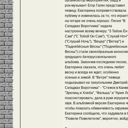
организатор мероприятия, бард и
рок-музыкант Егор Гагин представил
певицу. Екатерина поприветствовала
публику и извинилась за то, что играет
на гитаре не очень хорошо. Песня "В
Складках Воротника" задала
настроение всему вечеру. "З Табою Ён
Сам" ("С Тобой Он Сам"), "Слухай Ноч"
("Слушай Ночь"), "Вецер" ("Ветер") и
"Паднябёсныя Вёсны" ("Поднебесные
Весны") стали своеобразным анонсом
грядущего белорусскоязычного
альбома. Закончив последнюю песню,
Екатерина сказала, что очень любит
весну и всегда ее ждет, особенно
осенью и зимой. В "Ветре" певице
подыгрывал на треугольнике Дмитрий,
Складках Воротника" - "Стежок в Канве
"Зрелищ и Хлеба", "Фальшь" и "Ария 
поассистировать: дала в руки игрушеч
звук. В альбомной версии Екатерина 
чтобы показать обманчивость окружающ
Екатерина сообщила, что задумала в 
"Повели Повелителю", вероятно, войд