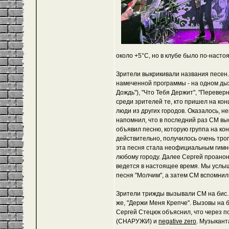
около +5°C, но в клубе было по-насто
Зрители выкрикивали названия песен.
намеченной программы - на одном дых
Дождь"), "Что Тебя Держит", "Перевер
среди зрителей те, кто пришел на кон
люди из других городов. Оказалось, 
напомнил, что в последний раз СМ выст
объявил песню, которую группа на кон
действительно, получилось очень трог
эта песня стала неофициальным гимно
любому городу. Далее Сергей проано
ведется в настоящее время. Мы услыш
песня "Молчим", а затем СМ вспомнили
Зрители трижды вызывали СМ на бис. 
же, "Держи Меня Крепче". Вызовы на б
Сергей Стецюк объяснил, что через по
(СНАРУЖИ) и
negative zero
. Музыкант