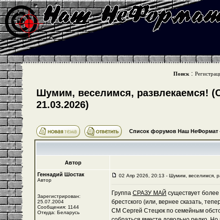
:
Поиск
Регистрац
Шумим, веселимся, развлекаемся! (С
21.03.2026)
Список форумов Наш НеФормат
Автор
Геннадий Шостак
02 Апр 2026, 20:13 - Шумим, веселимся, 
Автор
Группа
СРАЗУ МАЙ
существует более 1
Зарегистрирован:
брестского (или, вернее сказать, тепе
25.07.2004
Сообщения: 1144
СМ Сергей Стецюк по семейным обсто
Откуда: Беларусь
собраться вместе довольно редко. Но 