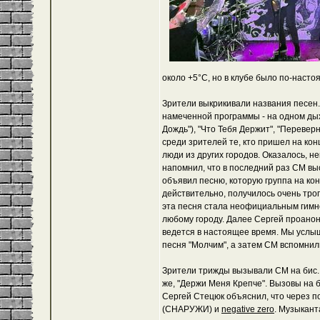
около +5°C, но в клубе было по-насто
Зрители выкрикивали названия песен.
намеченной программы - на одном дых
Дождь"), "Что Тебя Держит", "Перевер
среди зрителей те, кто пришел на кон
люди из других городов. Оказалось, 
напомнил, что в последний раз СМ выст
объявил песню, которую группа на кон
действительно, получилось очень трог
эта песня стала неофициальным гимно
любому городу. Далее Сергей проано
ведется в настоящее время. Мы услыш
песня "Молчим", а затем СМ вспомнили
Зрители трижды вызывали СМ на бис. 
же, "Держи Меня Крепче". Вызовы на б
Сергей Стецюк объяснил, что через по
(СНАРУЖИ) и
negative zero
. Музыкант