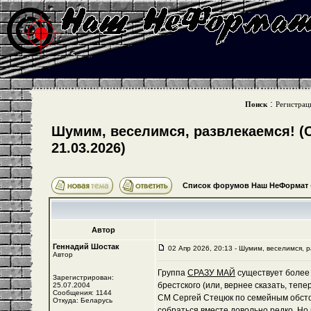
:
Поиск
Регистрац
Шумим, веселимся, развлекаемся! (С
21.03.2026)
Список форумов Наш НеФормат
Автор
Геннадий Шостак
02 Апр 2026, 20:13 - Шумим, веселимся, 
Автор
Группа
СРАЗУ МАЙ
существует более 1
Зарегистрирован:
брестского (или, вернее сказать, тепе
25.07.2004
Сообщения: 1144
СМ Сергей Стецюк по семейным обсто
Откуда: Беларусь
собраться вместе довольно редко. Но 