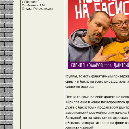
22.08.2005
Сообщения: 224
Откуда: Петрозаводск
группы, то есть фанатичным приверже
сингл - и басисты всего мира должны 
словечко еще раз.
Песня-то сама по себе далеко не нов
Кирилла ещё в конце позапрошлого дес
дуэте с басистом и продюсером Дмитр
американский рок-мейнстрим начала 7
Заводной, но ни капельки не агресси
обволакивающая гитара, и на фоне вс
слушательницей: