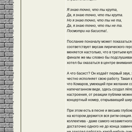
Я знаю точно, что ты крута,
Да, я знаю точно, что ты крута.
Но я знаю точно, что ты не та,
Да, я знаю точно, что ты не та.
Посмотри на басиста!..
Послание поначалу может показаться б
соответствует вкусам лирического геро
меняется настолько, что в третьем ку
финале же мы словно бы подслушивае
хотел бы оказаться в центре внимания
А что басист? Он издаёт первый звук,
честно исполняет свою работу. Такая
что Комаров, умеющий при желании с
напечатанном виде, здесь создал лёгк
настроения, от реакции публики можн
концертный номер, открывающий шир
При этом есть в песне и весьма глубок
на котором держится вся ритм-секция.
коллектива - даже самого незаметного.
достаточно одного не до конца завинч
не захотел работать какой-нибудь оч