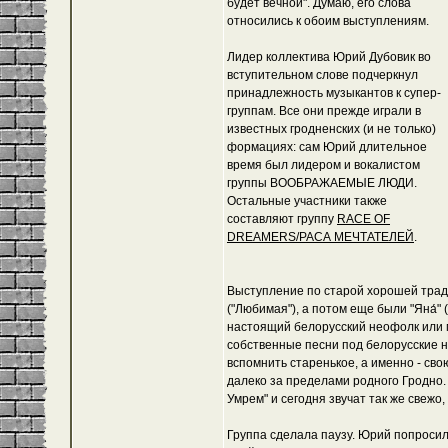
будет вечной". Думаю, его слова
относились к обоим выступлениям.
Лидер коллектива Юрий Дубовик во
вступительном слове подчеркнул
принадлежность музыкантов к супер-
группам. Все они прежде играли в
известных гродненских (и не только)
формациях: сам Юрий длительное
время был лидером и вокалистом
группы ВООБРАЖАЕМЫЕ ЛЮДИ.
Остальные участники также
составляют группу
RACE OF
DREAMERS/РАСА МЕЧТАТЕЛЕЙ
.
Выступление по старой хорошей традиц
("Любимая"), а потом еще были "Яна́"
настоящий белорусский неофолк или 
собственные песни под белорусские н
вспомнить старенькое, а именно - с
далеко за пределами родного Гродно. 
Умрем" и сегодня звучат так же свежо,
Группа сделала паузу. Юрий попроси