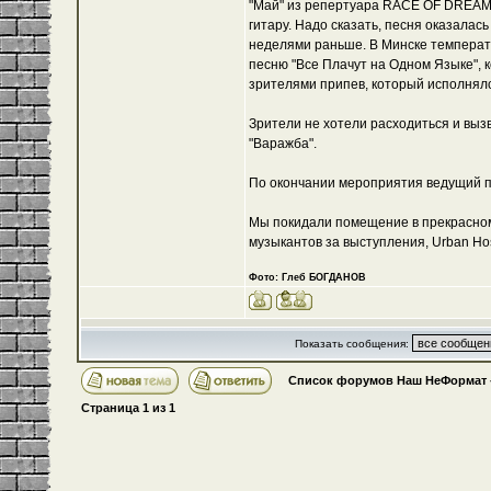
"Май" из репертуара RACE OF DREAM
гитару. Надо сказать, песня оказалас
неделями раньше. В Минске температ
песню "Все Плачут на Одном Языке",
зрителями припев, который исполнялс
Зрители не хотели расходиться и вы
"Варажба".
По окончании мероприятия ведущий по
Мы покидали помещение в прекрасном 
музыкантов за выступления, Urban Hos
Фото: Глеб БОГДАНОВ
Показать сообщения:
Список форумов Наш НеФормат
Страница
1
из
1