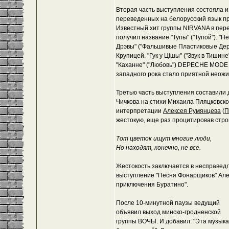
Вторая часть выступления состояла и
переведенных на белорусский язык 
Известный хит группы NIRVANA в пер
получил название "Тупы" ("Тупой"). 
Дрэвы" ("Фальшивые Пластиковые Дер
Крупицей. "Гук у Цішы" ("Звук в Тишине
"Каханне" ("Любовь") DEPECHE MODE -
западного рока стало приятной неож
Третью часть выступления составили 
Чичкова на стихи Михаила Пляцковско
интерпретации
Алексея Румянцева
(
П
жестокую, еще раз процитировав стро
Тот цветок ищут многие люди,
Но находят, конечно, не все.
Жестокость заключается в несправедл
выступление "Песня Фонарщиков" Але
приключения Буратино".
После 10-минутной паузы ведущий
объявил выход минско-гродненской
группы ВОЧЫ. И добавил: "Эта музыка