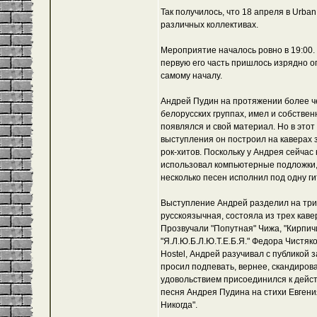
Так получилось, что 18 апреля в Urba
различных коллективах.
Мероприятие началось ровно в 19:00. 
первую его часть пришлось изрядно о
самому началу.
Андрей Пудин на протяжении более че
белорусских группах, имел и собстве
появлялся и свой материал. Но в этот 
выступления он построил на каверах
рок-хитов. Поскольку у Андрея сейчас
использовал компьютерные подложки, 
несколько песен исполнил под одну ги
Выступление Андрей разделил на три 
русскоязычная, состояла из трех кав
Прозвучали "Попутная" Чижа, "Кирпич
"Я.Л.Ю.Б.Л.Ю.Т.Е.Б.Я." Федора Чистяко
Hostel, Андрей разучивал с публикой 
просил подпевать, вернее, скандирова
удовольствием присоединился к дейст
песня Андрея Пудина на стихи Евгени
Никогда".