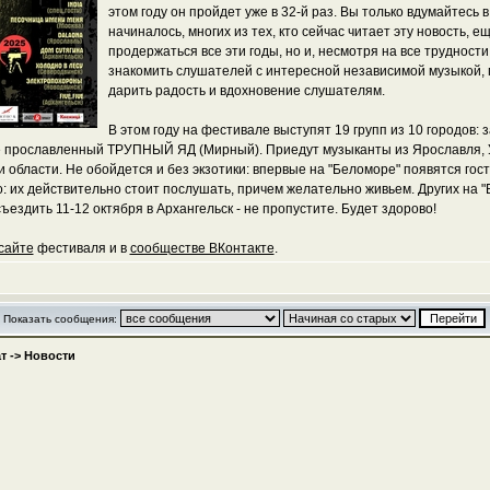
этом году он пройдет уже в 32-й раз. Вы только вдумайтесь в
начиналось, многих из тех, кто сейчас читает эту новость, е
продержаться все эти годы, но и, несмотря на все труднос
знакомить слушателей с интересной независимой музыкой, п
дарить радость и вдохновение слушателям.
В этом году на фестивале выступят 19 групп из 10 городов: 
е прославленный ТРУПНЫЙ ЯД (Мирный). Приедут музыканты из Ярославля, Ул
 и области. Не обойдется и без экзотики: впервые на "Беломоре" появятся 
 их действительно стоит послушать, причем желательно живьем. Других на "Бе
ъездить 11-12 октября в Архангельск - не пропустите. Будет здорово!
сайте
фестиваля и в
сообществе ВКонтакте
.
Показать сообщения:
т
->
Новости