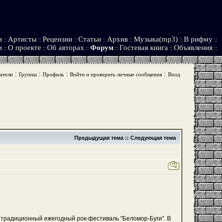
и
Артисты
Рецензии
Статьи
Архив
Музыка(mp3)
В рифму
::
::
::
::
::
::
::
и
О проекте
Об авторах
Форум
Гостевая книга
Объявления
::
::
::
::
::
::
:
:
:
:
атели
Группы
Профиль
Войти и проверить личные сообщения
Вход
Предыдущая тема
::
Следующая тема
 традиционный ежегодный рок-фестиваль "Беломор-Буги". В