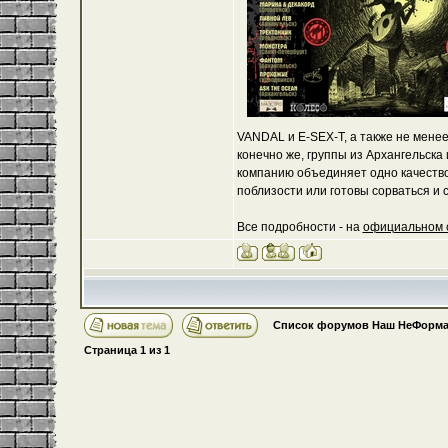
VANDAL и E-SEX-Т, а также не мене
конечно же, группы из Архангельска
компанию объединяет одно качество:
поблизости или готовы сорваться и с
Все подробности - на
официальном 
Список форумов Наш НеФорма
Страница
1
из
1