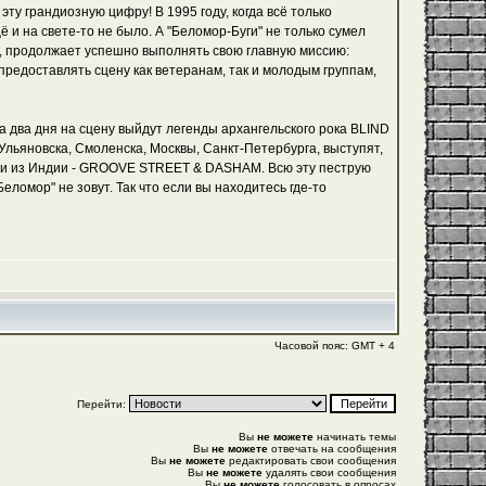
 эту грандиозную цифру! В 1995 году, когда всё только
щё и на свете-то не было. А "Беломор-Буги" не только сумел
ти, продолжает успешно выполнять свою главную миссию:
редоставлять сцену как ветеранам, так и молодым группам,
за два дня на сцену выйдут легенды архангельского рока BLIND
ьяновска, Смоленска, Москвы, Санкт-Петербурга, выступят,
гости из Индии - GROOVE STREET & DASHAM. Всю эту пеструю
ломор" не зовут. Так что если вы находитесь где-то
Часовой пояс: GMT + 4
Перейти:
Вы
не можете
начинать темы
Вы
не можете
отвечать на сообщения
Вы
не можете
редактировать свои сообщения
Вы
не можете
удалять свои сообщения
Вы
не можете
голосовать в опросах