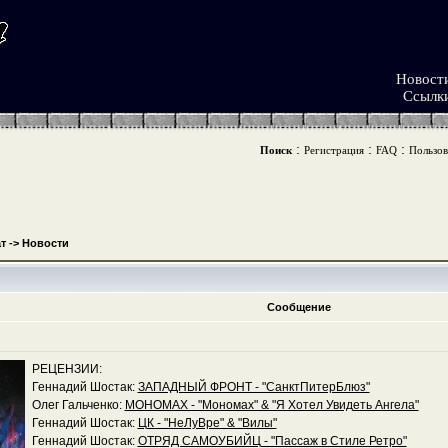
Новост
Ссылк
:
:
:
Поиск
Регистрация
FAQ
Пользов
т
->
Новости
Сообщение
РЕЦЕНЗИИ:
Геннадий Шостак:
ЗАПАДНЫЙ ФРОНТ - "СанктПитерБлюз"
Олег Гальченко:
МОНОМАХ - "Мономах" & "Я Хотел Увидеть Ангела"
Геннадий Шостак:
ЦК - "НеЛуВре" & "Вилы"
Геннадий Шостак:
ОТРЯД САМОУБИЙЦ - "Пассаж в Стиле Ретро"