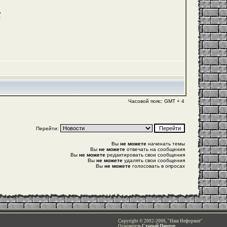
"
Часовой пояс: GMT + 4
Перейти:
Вы
не можете
начинать темы
Вы
не можете
отвечать на сообщения
Вы
не можете
редактировать свои сообщения
Вы
не можете
удалять свои сообщения
Вы
не можете
голосовать в опросах
Copyright © 2002-2006, "Наш Неформат"
Основатель
Старый Пионэр