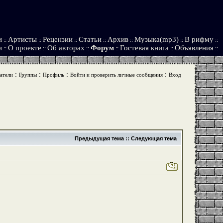
и
Артисты
Рецензии
Статьи
Архив
Музыка(mp3)
В рифму
::
::
::
::
::
::
::
и
О проекте
Об авторах
Форум
Гостевая книга
Объявления
::
::
::
::
::
::
:
:
:
:
атели
Группы
Профиль
Войти и проверить личные сообщения
Вход
Предыдущая тема
::
Следующая тема