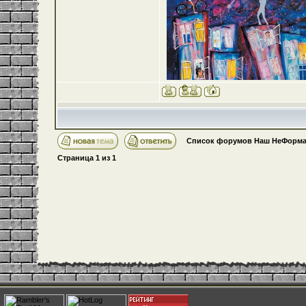
Список форумов Наш НеФорма
Страница
1
из
1