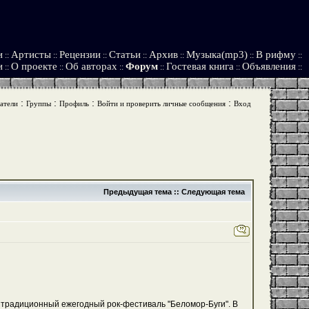
и
Артисты
Рецензии
Статьи
Архив
Музыка(mp3)
В рифму
::
::
::
::
::
::
::
и
О проекте
Об авторах
Форум
Гостевая книга
Объявления
::
::
::
::
::
::
:
:
:
:
атели
Группы
Профиль
Войти и проверить личные сообщения
Вход
Предыдущая тема
::
Следующая тема
 традиционный ежегодный рок-фестиваль "Беломор-Буги". В