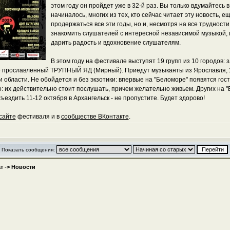
этом году он пройдет уже в 32-й раз. Вы только вдумайтесь в
начиналось, многих из тех, кто сейчас читает эту новость, е
продержаться все эти годы, но и, несмотря на все труднос
знакомить слушателей с интересной независимой музыкой, п
дарить радость и вдохновение слушателям.
В этом году на фестивале выступят 19 групп из 10 городов: 
е прославленный ТРУПНЫЙ ЯД (Мирный). Приедут музыканты из Ярославля, Ул
 и области. Не обойдется и без экзотики: впервые на "Беломоре" появятся 
 их действительно стоит послушать, причем желательно живьем. Других на "Бе
ъездить 11-12 октября в Архангельск - не пропустите. Будет здорово!
сайте
фестиваля и в
сообществе ВКонтакте
.
Показать сообщения:
т
->
Новости