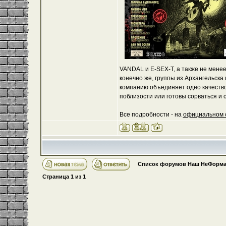
VANDAL и E-SEX-Т, а также не мене
конечно же, группы из Архангельска
компанию объединяет одно качество:
поблизости или готовы сорваться и с
Все подробности - на
официальном 
Список форумов Наш НеФорма
Страница
1
из
1