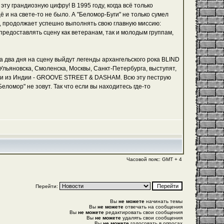
 эту грандиозную цифру! В 1995 году, когда всё только
щё и на свете-то не было. А "Беломор-Буги" не только сумел
ти, продолжает успешно выполнять свою главную миссию:
редоставлять сцену как ветеранам, так и молодым группам,
за два дня на сцену выйдут легенды архангельского рока BLIND
ьяновска, Смоленска, Москвы, Санкт-Петербурга, выступят,
гости из Индии - GROOVE STREET & DASHAM. Всю эту пеструю
ломор" не зовут. Так что если вы находитесь где-то
Часовой пояс: GMT + 4
Перейти:
Вы
не можете
начинать темы
Вы
не можете
отвечать на сообщения
Вы
не можете
редактировать свои сообщения
Вы
не можете
удалять свои сообщения
Вы
не можете
голосовать в опросах