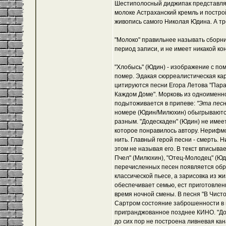
Шестиполосный диджипак представляе
молоке Астраханский кремль и постро
живопись самого Николая Юдина. А тр
"Молоко" правильнее называть сборник
период записи, и не имеет никакой к
"Хлобысь" (Юдин) - изображение с по
помер. Эдакая сюрреалистическая карти
цитируются песни Егора Летова "Пара
Каждом Доме". Морковь из одноименн
подытоживается в припеве:
"Эта песн
номере (Юдин/Милюхин) обыгрываются 
разным. "Додескаден" (Юдин) не имеет
которое понравилось автору. Нерифм
нить. Главный герой песни - смерть. 
этом не называя его. В текст вписыва
Пчел" (Милюхин), "Отец-Молодец" (Юди
перечисленных песен появляется образ
классической пьесе, а зарисовка из ж
обеспечивает семью, ест приготовленн
время ночной смены. В песня "В Чист
Сартром состояние заброшенности в 
пригранджованное позднее КИНО. "До
до сих пор не построена ливневая кан