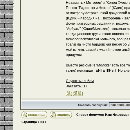
Незамытых Моторов" и "Конец Хуевого 
Песню "Радостно и Нежно" (Юдин) пра
атмосферу астраханской дождливой ос
(Юдин) - пародия на... похоронный в
фоне притворных рыданий и, похоже, 
"Арбузы" (Юдин/Милюхин) - веселая к
традиционного грузинского напева сл
монолог психически больного, вообраз
трагизма чисто бардовская песня об у
мой взгляд, самый лучший номер альбо
придумал.
Вместо резюме: в "Молоке" есть все то
такие) ненавидят ЕНТЕТКРЫТ. Но аль
Слушать альбом
Заказать CD
Показать сообщения:
Список форумов Наш НеФормат
Страница
1
из
1