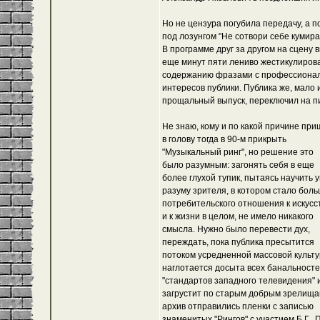
Но не цензура погубила передачу, а 
под лозунгом "Не сотвори себе кумир
В программе друг за другом на сцену
еще минут пяти лениво жестикулиров
содержанию фразами с профессионал
интересов публики. Публика же, мало
прощальный выпуск, переключил на пит
Не знаю, кому и по какой причине пр
в голову тогда в 90-м прикрыть
"Музыкальный ринг", но решение это
было разумным: загонять себя в еще
более глухой тупик, пытаясь научить у
разуму зрителя, в котором стало бол
потребительского отношения к искусс
и к жизни в целом, не имело никакого
смысла. Нужно было перевести дух,
переждать, пока публика пресытится
потоком усредненной массовой культу
наглотается досыта всех банальност
"стандартов западного телевидения" 
загрустит по старым добрым зрелища
архив отправились пленки с записью
знаменитых "Рингов" с участием
Б.Г.
,