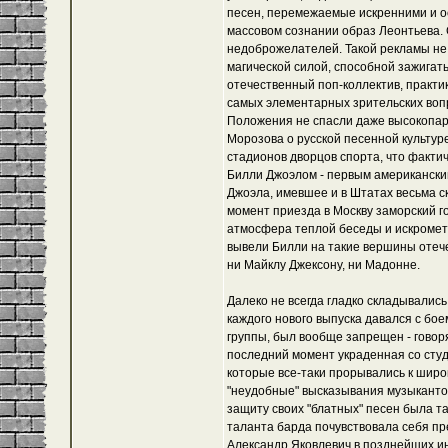
песен, перемежаемые искренними и о
массовом сознании образ Леонтьева. 
недоброжелателей. Такой рекламы не к
магической силой, способной зажигать
отечественный поп-коллектив, практи
самых элементарных зрительских воп
Положения не спасли даже высокопар
Морозова о русской песенной культу
стадионов дворцов спорта, что фактич
Билли Джоэлом - первым американским
Джоэла, имевшее и в Штатах весьма ск
момент приезда в Москву заморский го
атмосфера теплой беседы и искрометн
вывели Билли на такие вершины отече
ни Майклу Джексону, ни Мадонне.
Далеко не всегда гладко складывалис
каждого нового выпуска давался с бое
группы, был вообще запрещен - говоря
последний момент украденная со студ
которые все-таки прорывались к шир
"неудобные" высказывания музыкантов
защиту своих "блатных" песен была та
таланта барда почувствовала себя пр
Александр Яковлевич в позднейших и