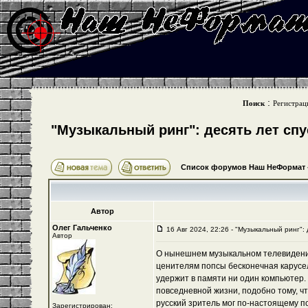
:
Поиск
Регистрац
"Музыкальный ринг": десять лет спу
Список форумов Наш НеФормат
Автор
Олег Гальченко
16 Авг 2024, 22:26 - "Музыкальный ринг": 
Автор
О нынешнем музыкальном телевидении
ценителям попсы бесконечная карусель
удержит в памяти ни один компьютер
повседневной жизни, подобно тому, чт
русский зритель мог по-настоящему п
Зарегистрирован: