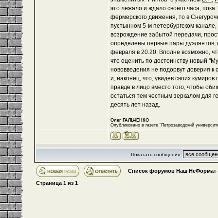
это лежало и ждало своего часа, пок
фермерского движения, то в Снегурочк
пустынном 5-м петербургском канале,
возрождение забытой передачи, прост
определены первые пары дуэлянтов, п
февраля в 20.20. Вполне возможно, чт
что оценить по достоинству новый "Му
нововведения не подорвут доверия к с
и, наконец, что, увидев своих кумиров
правде в лицо вместо того, чтобы оби
остаться тем честным зеркалом для ге
десять лет назад.
Олег ГАЛЬЧЕНКО
Опубликовано в газете "Петрозаводский университе
Показать сообщения:
Список форумов Наш НеФормат
Страница
1
из
1