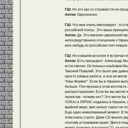
ГШ:
Но это как-то отражается на про
Антон:
Однозначно.
ГШ:
Что мне очень импонирует - в отл
российской попсы. Это ваша принцип
Антон:
Да. Это магазин украинской муз
непосредственное отношение к Украин
кого-нибудь из российских поп-певцов
ГШ:
Но в вашем каталоге я встречал
Антон:
Есть прецедент. Александр Мал
естественно. Остальных альбомов Мали
Таисией Повалий. Это было уже давно
просто клёвые ребята, и они не могли
"Наш Формат". Если бы в Украине вып
больше. Поп-музыка в этом контексте
распространения. Если бы мы могли 
проектам - почему нет? Это могли бы 
VŬRAJ и ЛЯПИС издались в Украине, и 
крайней мере, мне ничего такого не п
Еще один немаловажный момент. В Укр
этим очень строго. Даже CD многих у
поэтому устраиваем акции "Диск в пода
может получить в подарок CD, на ко