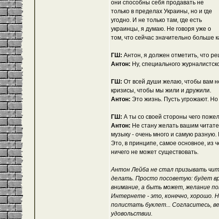
они способны себя продавать не
только в пределах Украины, но и где
угодно. И не только там, где есть
украинцы, я думаю. Не говоря уже о
том, что сейчас значительно больше к
ГШ:
Антон, я должен отметить, что ре
Антон:
Ну, специального журналистск
ГШ:
От всей души желаю, чтобы вам не
кризисы, чтобы мы жили и дружили.
Антон:
Это жизнь. Пусть угрожают. Но 
ГШ:
А ты со своей стороны чего пож
Антон:
Не стану желать вашим читате
музыку - очень много и самую разную.
Это, в принципе, самое основное, из 
ничего не может существовать.
Антон Лейба не стал призывать чита
делать. Просто посоветую: будет вр
внимание, а быть может, желание по
Интернете - это, конечно, хорошо. Н
полистать буклет... Согласитесь, в
удовольствии.