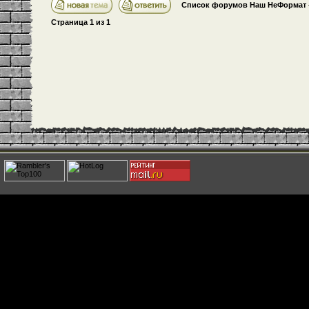
Список форумов Наш НеФормат
Страница
1
из
1