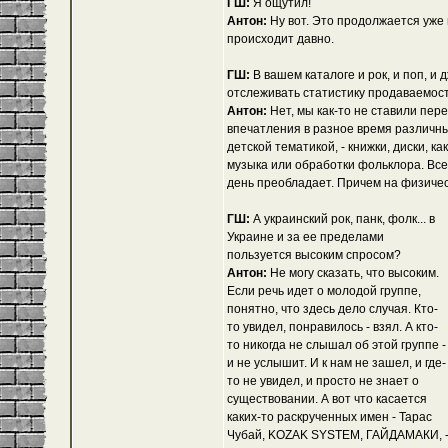
ГШ:
Я ощутил!
Антон:
Ну вот. Это продолжается уже
происходит давно.
ГШ:
В вашем каталоге и рок, и поп, и 
отслеживать статистику продаваемос
Антон:
Нет, мы как-то не ставили пере
впечатления в разное время различные
детской тематикой, - книжки, диски, к
музыка или обработки фольклора. Все
день преобладает. Причем на физичес
ГШ:
А украинский рок, панк, фолк... в
Украине и за ее пределами
пользуется высоким спросом?
Антон:
Не могу сказать, что высоким.
Если речь идет о молодой группе,
понятно, что здесь дело случая. Кто-
то увидел, понравилось - взял. А кто-
то никогда не слышал об этой группе -
и не услышит. И к нам не зашел, и где-
то не увидел, и просто не знает о
существовании. А вот что касается
каких-то раскрученных имен - Тарас
Чубай, KOZAK SYSTEM, ГАЙДАМАКИ, 