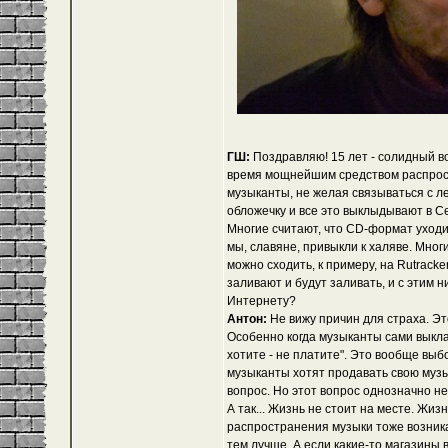
ГШ:
Поздравляю! 15 лет - солидный во
время мощнейшим средством распростр
музыканты, не желая связываться с ле
обложечку и все это выклыдывают в С
Многие считают, что CD-формат уходи
мы, славяне, привыкли к халяве. Мног
можно сходить, к примеру, на Rutrack
заливают и будут заливать, и с этим 
Интернету?
Антон:
Не вижу причин для страха. Эт
Особенно когда музыканты сами выклад
хотите - не платите". Это вообще выб
музыканты хотят продавать свою музык
вопрос. Но этот вопрос однозначно не
А так... Жизнь не стоит на месте. Жи
распространения музыки тоже возника
тем лучше. А если какие-то магазины в 