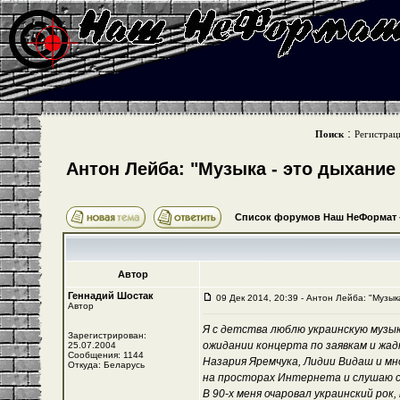
:
Поиск
Регистрац
Антон Лейба: "Музыка - это дыхание
Список форумов Наш НеФормат
Автор
Геннадий Шостак
09 Дек 2014, 20:39 - Антон Лейба: "Музык
Автор
Я с детства люблю украинскую музык
Зарегистрирован:
ожидании концерта по заявкам и жад
25.07.2004
Сообщения: 1144
Назария Яремчука, Лидии Видаш и мн
Откуда: Беларусь
на просторах Интернета и слушаю с
В 90-х меня очаровал украинский рок