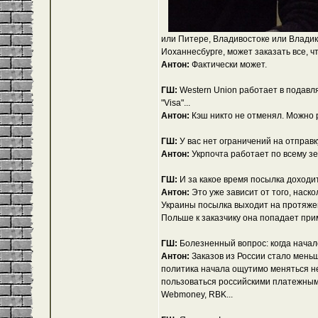
или Питере, Владивостоке или Владик
Иоханнесбурге, может заказать все, ч
Антон:
Фактически может.
ГШ:
Western Union работает в подавл
"Visa"...
Антон:
Кэш никто не отменял. Можно 
ГШ:
У вас нет ограничений на отправк
Антон:
Укрпочта работает по всему з
ГШ:
И за какое время посылка доходи
Антон:
Это уже зависит от того, наск
Украины посылка выходит на протяжени
Польше к заказчику она попадает прим
ГШ:
Болезненный вопрос: когда началс
Антон:
Заказов из России стало мень
политика начала ощутимо меняться не 
пользоваться российскими платежными
Webmoney, RBK...