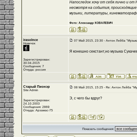
Напоследок хочу от себя лично и от
несмотря на события, происходящие
музыки, литературы, кинематографа 
Фото: Александр КОВАЛЕВИЧ
irasolnce
07 Май 2015, 23:30 - Антон Лейба "Музык
Новичок
Я конешно секстант,но музыка Сукач
Зарегистрирован:
30.04.2015
Сообщения: 7
Откуда: россия
Старый Пионэр
08 Май 2015, 15:25 - Re: Антон Лейба "М
Site Admin
Э, с чего бы вдруг?
Зарегистрирован:
24.10.2003
Сообщения: 2869
Откуда: Арзамас-75
Показать сообщения: