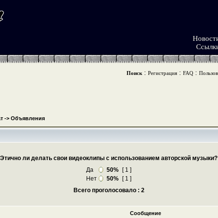
Новост
Ссылк
:
:
:
Поиск
Регистрация
FAQ
Пользов
т
->
Объявления
Этично ли делать свои видеоклипы с использованием авторской музыки?
Да
50%
[ 1 ]
Нет
50%
[ 1 ]
Всего проголосовало : 2
Сообщение