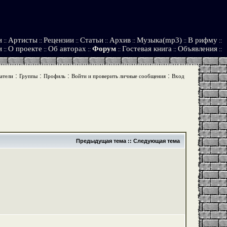
и
Артисты
Рецензии
Статьи
Архив
Музыка(mp3)
В рифму
::
::
::
::
::
::
::
и
О проекте
Об авторах
Форум
Гостевая книга
Объявления
::
::
::
::
::
::
:
:
:
:
атели
Группы
Профиль
Войти и проверить личные сообщения
Вход
Предыдущая тема
::
Следующая тема