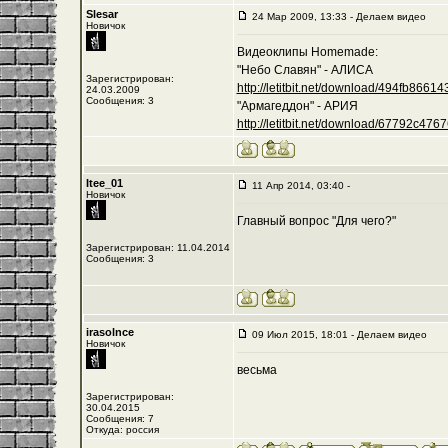
Slesar
24 Мар 2009, 13:33 - Делаем видео
Новичок
Видеоклипы Homemade:
"Небо Славян" - АЛИСА
Зарегистрирован:
http://letitbit.net/download/494fb8661435
24.03.2009
Сообщения: 3
"Армагеддон" - АРИЯ
http://letitbit.net/download/67792c476762
Itee_01
11 Апр 2014, 03:40 -
Новичок
Главный вопрос "Для чего?"
Зарегистрирован: 11.04.2014
Сообщения: 3
irasolnce
09 Июл 2015, 18:01 - Делаем видео
Новичок
весьма
Зарегистрирован:
30.04.2015
Сообщения: 7
Откуда: россия