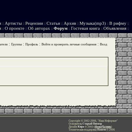
и
Артисты
Рецензии
Статьи
Архив
Музыка(mp3)
В рифму
::
::
::
::
::
::
::
и
О проекте
Об авторах
Форум
Гостевая книга
Объявления
::
::
::
::
::
::
:
:
:
:
атели
Группы
Профиль
Войти и проверить личные сообщения
Вход
Copyright © 2002-2006, "Наш Неформат"
Основатель
Старый Пионэр
Дизайн
Кира
© 2003 (
HomeЧатник
)
Техническая поддержка
Пашти
© 2006