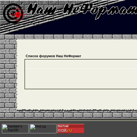
Список форумов Наш НеФормат