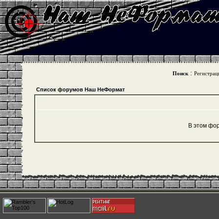
:
Поиск
Регистрац
Список форумов Наш НеФормат
В этом фо