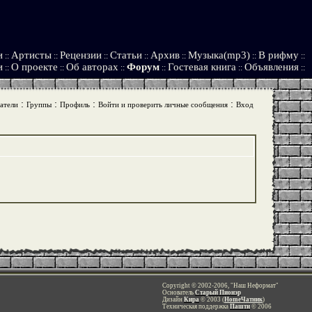
и
Артисты
Рецензии
Статьи
Архив
Музыка(mp3)
В рифму
::
::
::
::
::
::
::
и
О проекте
Об авторах
Форум
Гостевая книга
Объявления
::
::
::
::
::
::
:
:
:
:
атели
Группы
Профиль
Войти и проверить личные сообщения
Вход
Copyright © 2002-2006, "Наш Неформат"
Основатель
Старый Пионэр
Дизайн
Кира
© 2003 (
HomeЧатник
)
Техническая поддержка
Пашти
© 2006