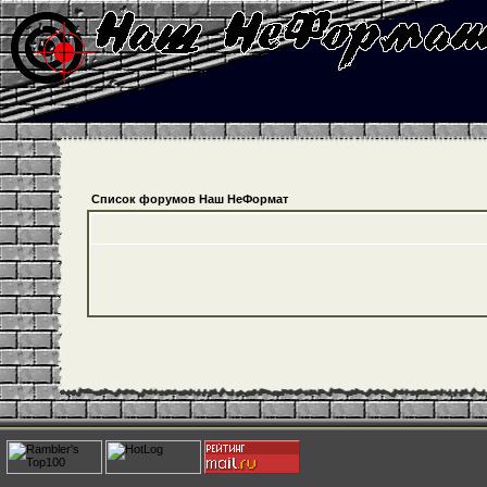
Список форумов Наш НеФормат