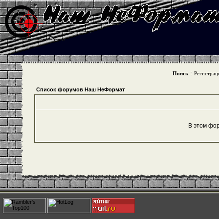
:
Поиск
Регистрац
Список форумов Наш НеФормат
В этом фо