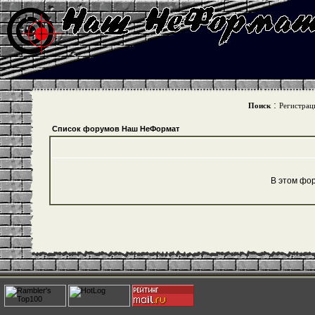
:
Поиск
Регистрац
Список форумов Наш НеФормат
В этом фо