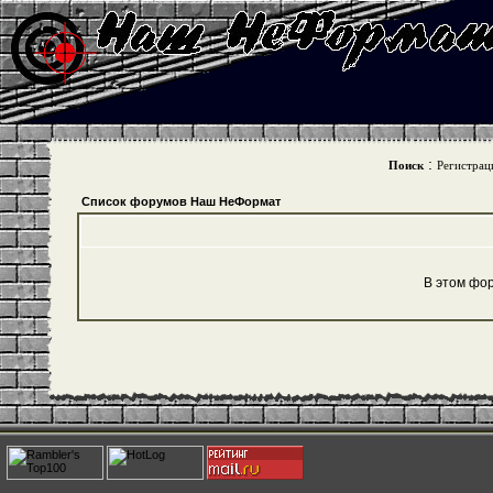
:
Поиск
Регистрац
Список форумов Наш НеФормат
В этом фо