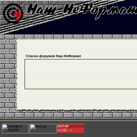
Список форумов Наш НеФормат