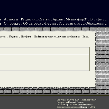
и
Артисты
Рецензии
Статьи
Архив
Музыка(mp3)
В рифму
::
::
::
::
::
::
::
и
О проекте
Об авторах
Форум
Гостевая книга
Объявления
::
::
::
::
::
::
:
:
:
:
атели
Группы
Профиль
Войти и проверить личные сообщения
Вход
Copyright © 2002-2006, "Наш Неформат"
Основатель
Старый Пионэр
Дизайн
Кира
© 2003 (
HomeЧатник
)
Техническая поддержка
Пашти
© 2006