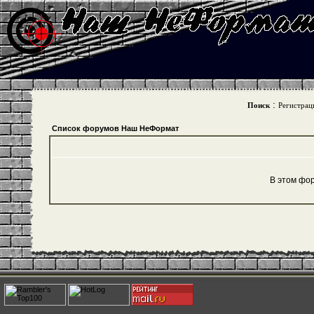
:
Поиск
Регистрац
Список форумов Наш НеФормат
В этом фо