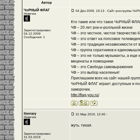
Автор
ЧоРНЫЙ ФЛАГ
04 Дек 2009, 19:13 - Cайт рок-группы ЧоР
Новичок
Кто такие или что такое ЧоРНЫЙ ФЛА
ЧФ – 20 лет рок-н-ролльной жизни
Зарегистрирован:
ЧФ – это честное, чистое творчество 
04.12.2009
Сообщения: 1
ЧФ – это ответ на попсовое телевиде
ЧФ – это традиции независимости от 
ЧФ – группа соратников и единомышл
ЧФ – это не только музыканты, а еще 
меценаты и помощники
ЧФ – это Свобода самовыражения
ЧФ – это выбор населенья!
Приглашаем всех на сайт нашей группы
ЧоРНЫЙ ФЛАГ играет доступные и пон
заморочек.
http://flag-you.ru/
literrary
31 Мар 2016, 12:40 -
Новичок
жуть. тихая.
Зарегистрирован:
31.03.2016