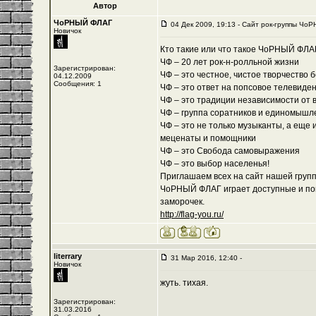
Автор
ЧоРНЫЙ ФЛАГ
04 Дек 2009, 19:13 - Cайт рок-группы ЧоР
Новичок
Кто такие или что такое ЧоРНЫЙ ФЛА
ЧФ – 20 лет рок-н-ролльной жизни
Зарегистрирован:
ЧФ – это честное, чистое творчество 
04.12.2009
Сообщения: 1
ЧФ – это ответ на попсовое телевиде
ЧФ – это традиции независимости от 
ЧФ – группа соратников и единомышл
ЧФ – это не только музыканты, а еще 
меценаты и помощники
ЧФ – это Свобода самовыражения
ЧФ – это выбор населенья!
Приглашаем всех на сайт нашей группы
ЧоРНЫЙ ФЛАГ играет доступные и пон
заморочек.
http://flag-you.ru/
literrary
31 Мар 2016, 12:40 -
Новичок
жуть. тихая.
Зарегистрирован:
31.03.2016