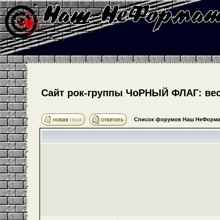
Cайт рок-группы ЧоРНЫЙ ФЛАГ: весь
Список форумов Наш НеФорма