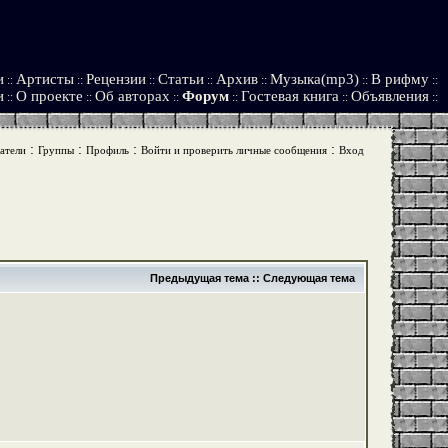
и
Артисты
Рецензии
Статьи
Архив
Музыка(mp3)
В рифму
::
::
::
::
::
::
::
и
О проекте
Об авторах
Форум
Гостевая книга
Объявления
::
::
::
::
::
::
:
:
:
:
атели
Группы
Профиль
Войти и проверить личные сообщения
Вход
Предыдущая тема
::
Следующая тема