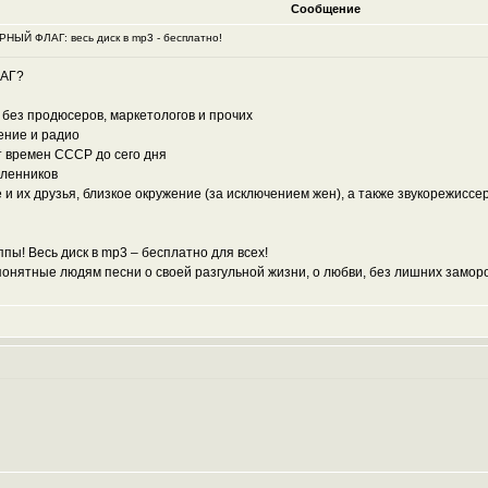
Сообщение
оРНЫЙ ФЛАГ: весь диск в mp3 - бесплатно!
ЛАГ?
о без продюсеров, маркетологов и прочих
ение и радио
т времен СССР до сего дня
шленников
е и их друзья, близкое окружение (за исключением жен), а также звукорежисс
пы! Весь диск в mp3 – бесплатно для всех!
нятные людям песни о своей разгульной жизни, о любви, без лишних заморо