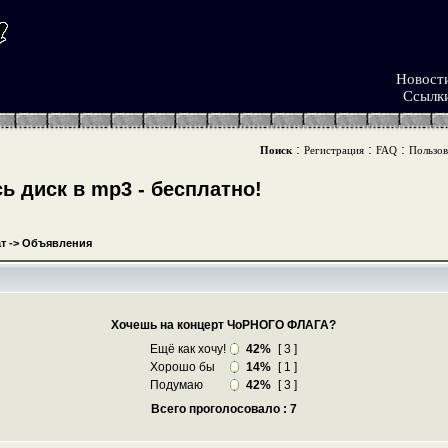
Новост
Ссылк
:
:
:
Поиск
Регистрация
FAQ
Пользов
 диск в mp3 - бесплатно!
т
->
Объявления
Хочешь на концерт ЧоРНОГО ФЛАГА?
Ещё как хочу!
42%
[ 3 ]
Хорошо бы
14%
[ 1 ]
Подумаю
42%
[ 3 ]
Всего проголосовало : 7