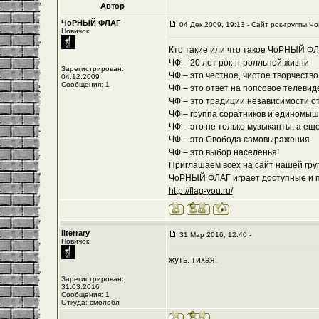
Автор
ЧоРНЫЙ ФЛАГ
04 Дек 2009, 19:13 - Cайт рок-группы Ч
Новичок
Кто такие или что такое ЧоРНЫЙ Ф
ЧФ – 20 лет рок-н-ролльной жизни
Зарегистрирован:
ЧФ – это честное, чистое творчеств
04.12.2009
Сообщения: 1
ЧФ – это ответ на попсовое телевид
ЧФ – это традиции независимости о
ЧФ – группа соратников и единомы
ЧФ – это не только музыканты, а ещ
ЧФ – это Свобода самовыражения
ЧФ – это выбор населенья!
Приглашаем всех на сайт нашей груп
ЧоРНЫЙ ФЛАГ играет доступные и по
http://flag-you.ru/
literrary
31 Мар 2016, 12:40 -
Новичок
жуть. тихая.
Зарегистрирован:
31.03.2016
Сообщения: 1
Откуда: смолобл