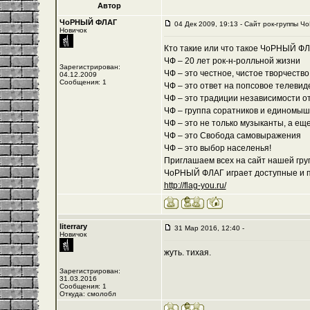
Автор
ЧоРНЫЙ ФЛАГ
04 Дек 2009, 19:13 - Cайт рок-группы Ч
Новичок
Кто такие или что такое ЧоРНЫЙ Ф
ЧФ – 20 лет рок-н-ролльной жизни
Зарегистрирован:
ЧФ – это честное, чистое творчеств
04.12.2009
Сообщения: 1
ЧФ – это ответ на попсовое телевид
ЧФ – это традиции независимости о
ЧФ – группа соратников и единомы
ЧФ – это не только музыканты, а ещ
ЧФ – это Свобода самовыражения
ЧФ – это выбор населенья!
Приглашаем всех на сайт нашей груп
ЧоРНЫЙ ФЛАГ играет доступные и по
http://flag-you.ru/
literrary
31 Мар 2016, 12:40 -
Новичок
жуть. тихая.
Зарегистрирован:
31.03.2016
Сообщения: 1
Откуда: смолобл