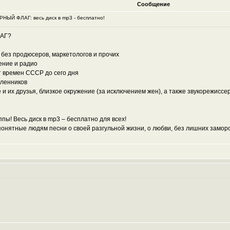
Сообщение
оРНЫЙ ФЛАГ: весь диск в mp3 - бесплатно!
ЛАГ?
о без продюсеров, маркетологов и прочих
ение и радио
т времен СССР до сего дня
шленников
е и их друзья, близкое окружение (за исключением жен), а также звукорежисс
пы! Весь диск в mp3 – бесплатно для всех!
нятные людям песни о своей разгульной жизни, о любви, без лишних заморо