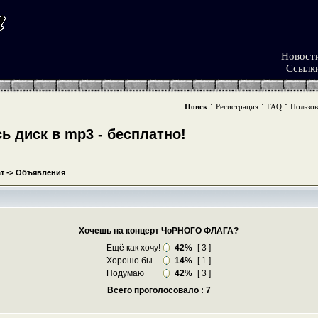
Новост
Ссылк
:
:
:
Поиск
Регистрация
FAQ
Пользов
 диск в mp3 - бесплатно!
т
->
Объявления
Хочешь на концерт ЧоРНОГО ФЛАГА?
Ещё как хочу!
42%
[ 3 ]
Хорошо бы
14%
[ 1 ]
Подумаю
42%
[ 3 ]
Всего проголосовало : 7