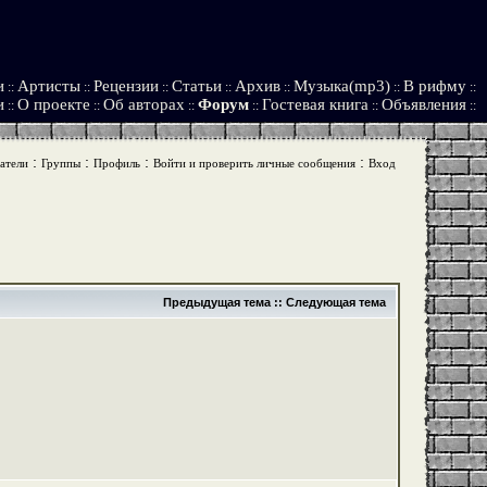
и
Артисты
Рецензии
Статьи
Архив
Музыка(mp3)
В рифму
::
::
::
::
::
::
::
и
О проекте
Об авторах
Форум
Гостевая книга
Объявления
::
::
::
::
::
::
:
:
:
:
атели
Группы
Профиль
Войти и проверить личные сообщения
Вход
Предыдущая тема
::
Следующая тема