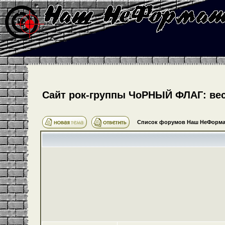
Cайт рок-группы ЧоРНЫЙ ФЛАГ: весь
Список форумов Наш НеФорма