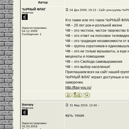
Автор
ЧоРНЫЙ ФЛАГ
04 Дек 2009, 19:13 - Cайт рок-группы ЧоР
Новичок
Кто такие или что такое ЧоРНЫЙ ФЛА
ЧФ – 20 лет рок-н-ролльной жизни
Зарегистрирован:
ЧФ – это честное, чистое творчество 
04.12.2009
Сообщения: 1
ЧФ – это ответ на попсовое телевиде
ЧФ – это традиции независимости от 
ЧФ – группа соратников и единомышл
ЧФ – это не только музыканты, а еще 
меценаты и помощники
ЧФ – это Свобода самовыражения
ЧФ – это выбор населенья!
Приглашаем всех на сайт нашей группы
ЧоРНЫЙ ФЛАГ играет доступные и пон
заморочек.
http://flag-you.ru/
literrary
31 Мар 2016, 12:40 -
Новичок
жуть. тихая.
Зарегистрирован:
31.03.2016