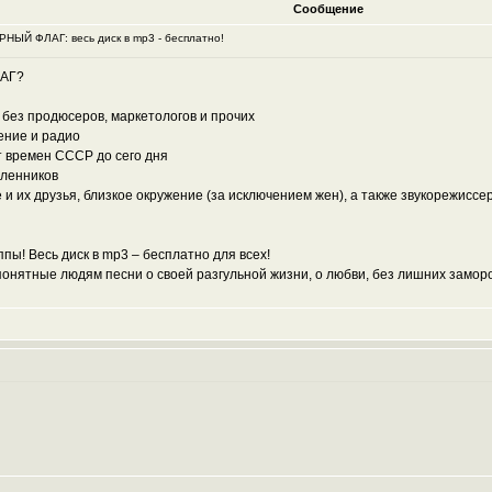
Сообщение
оРНЫЙ ФЛАГ: весь диск в mp3 - бесплатно!
ЛАГ?
о без продюсеров, маркетологов и прочих
ение и радио
т времен СССР до сего дня
шленников
е и их друзья, близкое окружение (за исключением жен), а также звукорежисс
пы! Весь диск в mp3 – бесплатно для всех!
нятные людям песни о своей разгульной жизни, о любви, без лишних заморо