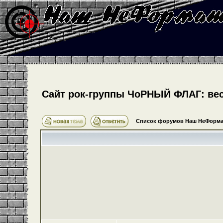
Cайт рок-группы ЧоРНЫЙ ФЛАГ: весь
Список форумов Наш НеФорма