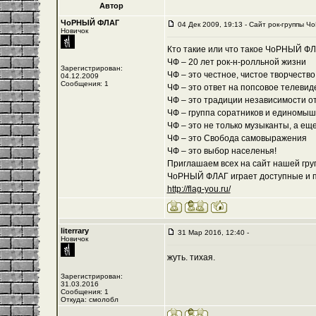
Автор
ЧоРНЫЙ ФЛАГ
04 Дек 2009, 19:13 - Cайт рок-группы Ч
Новичок
Кто такие или что такое ЧоРНЫЙ Ф
ЧФ – 20 лет рок-н-ролльной жизни
Зарегистрирован:
ЧФ – это честное, чистое творчеств
04.12.2009
Сообщения: 1
ЧФ – это ответ на попсовое телевид
ЧФ – это традиции независимости о
ЧФ – группа соратников и единомы
ЧФ – это не только музыканты, а ещ
ЧФ – это Свобода самовыражения
ЧФ – это выбор населенья!
Приглашаем всех на сайт нашей груп
ЧоРНЫЙ ФЛАГ играет доступные и по
http://flag-you.ru/
literrary
31 Мар 2016, 12:40 -
Новичок
жуть. тихая.
Зарегистрирован:
31.03.2016
Сообщения: 1
Откуда: смолобл