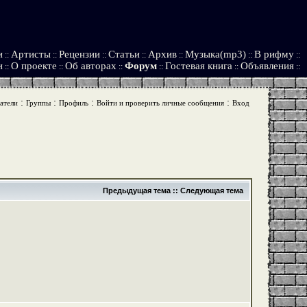
и
Артисты
Рецензии
Статьи
Архив
Музыка(mp3)
В рифму
::
::
::
::
::
::
::
и
О проекте
Об авторах
Форум
Гостевая книга
Объявления
::
::
::
::
::
::
:
:
:
:
атели
Группы
Профиль
Войти и проверить личные сообщения
Вход
Предыдущая тема
::
Следующая тема