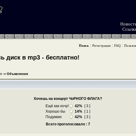
Новост
Ссылк
:
:
:
Поиск
Регистрация
FAQ
Пользов
 диск в mp3 - бесплатно!
т
->
Объявления
Хочешь на концерт ЧоРНОГО ФЛАГА?
Ещё как хочу!
42%
[ 3 ]
Хорошо бы
14%
[ 1 ]
Подумаю
42%
[ 3 ]
Всего проголосовало : 7