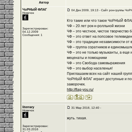
Автор
ЧоРНЫЙ ФЛАГ
04 Дек 2009, 19:13 - Cайт рок-группы ЧоР
Новичок
Кто такие или что такое ЧоРНЫЙ ФЛА
ЧФ – 20 лет рок-н-ролльной жизни
Зарегистрирован:
ЧФ – это честное, чистое творчество 
04.12.2009
Сообщения: 1
ЧФ – это ответ на попсовое телевиде
ЧФ – это традиции независимости от 
ЧФ – группа соратников и единомышл
ЧФ – это не только музыканты, а еще 
меценаты и помощники
ЧФ – это Свобода самовыражения
ЧФ – это выбор населенья!
Приглашаем всех на сайт нашей группы
ЧоРНЫЙ ФЛАГ играет доступные и пон
заморочек.
http://flag-you.ru/
literrary
31 Мар 2016, 12:40 -
Новичок
жуть. тихая.
Зарегистрирован:
31.03.2016