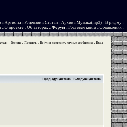
и
Артисты
Рецензии
Статьи
Архив
Музыка(mp3)
В рифму
::
::
::
::
::
::
::
и
О проекте
Об авторах
Форум
Гостевая книга
Объявления
::
::
::
::
::
::
:
:
:
:
атели
Группы
Профиль
Войти и проверить личные сообщения
Вход
Предыдущая тема
::
Следующая тема