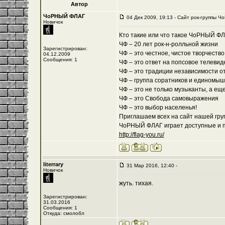
Автор
ЧоРНЫЙ ФЛАГ
04 Дек 2009, 19:13 - Cайт рок-группы Ч
Новичок
Кто такие или что такое ЧоРНЫЙ Ф
ЧФ – 20 лет рок-н-ролльной жизни
Зарегистрирован:
ЧФ – это честное, чистое творчеств
04.12.2009
Сообщения: 1
ЧФ – это ответ на попсовое телевид
ЧФ – это традиции независимости о
ЧФ – группа соратников и единомы
ЧФ – это не только музыканты, а ещ
ЧФ – это Свобода самовыражения
ЧФ – это выбор населенья!
Приглашаем всех на сайт нашей груп
ЧоРНЫЙ ФЛАГ играет доступные и по
http://flag-you.ru/
literrary
31 Мар 2016, 12:40 -
Новичок
жуть. тихая.
Зарегистрирован:
31.03.2016
Сообщения: 1
Откуда: смолобл