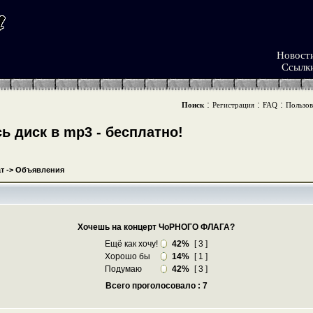
Новост
Ссылк
:
:
:
Поиск
Регистрация
FAQ
Пользов
 диск в mp3 - бесплатно!
т
->
Объявления
Хочешь на концерт ЧоРНОГО ФЛАГА?
Ещё как хочу!
42%
[ 3 ]
Хорошо бы
14%
[ 1 ]
Подумаю
42%
[ 3 ]
Всего проголосовало : 7