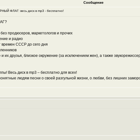
Сообщение
оРНЫЙ ФЛАГ: весь диск в mp3 - бесплатно!
ЛАГ?
о без продюсеров, маркетологов и прочих
ение и радио
т времен СССР до сего дня
шленников
е и их друзья, близкое окружение (за исключением жен), а также звукорежисс
пы! Весь диск в mp3 – бесплатно для всех!
нятные людям песни о своей разгульной жизни, о любви, без лишних заморо