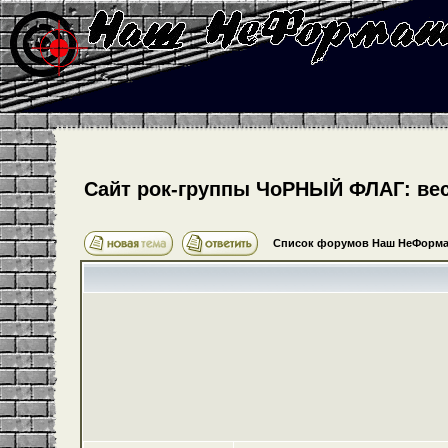
Cайт рок-группы ЧоРНЫЙ ФЛАГ: весь
Список форумов Наш НеФорма